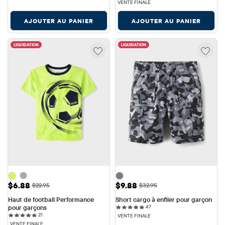
VENTE FINALE
AJOUTER AU PANIER
AJOUTER AU PANIER
LIQUIDATION
LIQUIDATION
Prix ​​de vente: $6.88
Prix ​​de vente: $9.88
$6.88
$9.88
Prix ​​d'origine: $22.95
Prix ​​d'origine: $32.95
$22.95
$32.95
Haut de football Performance 
Short cargo à enfiler pour garçon
47 reviews
pour garçons
47
21 reviews
21
VENTE FINALE
VENTE FINALE