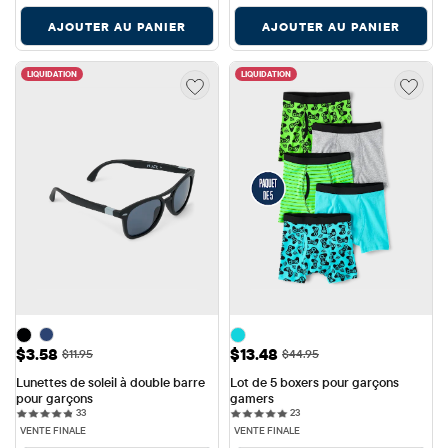
AJOUTER AU PANIER
AJOUTER AU PANIER
LIQUIDATION
LIQUIDATION
Prix ​​de vente: $3.58
Prix ​​de vente: $13.48
$3.58
$13.48
Prix ​​d'origine: $11.95
Prix ​​d'origine: $44.95
$11.95
$44.95
Lunettes de soleil à double barre 
Lot de 5 boxers pour garçons 
pour garçons
gamers
33 reviews
23 reviews
33
23
VENTE FINALE
VENTE FINALE