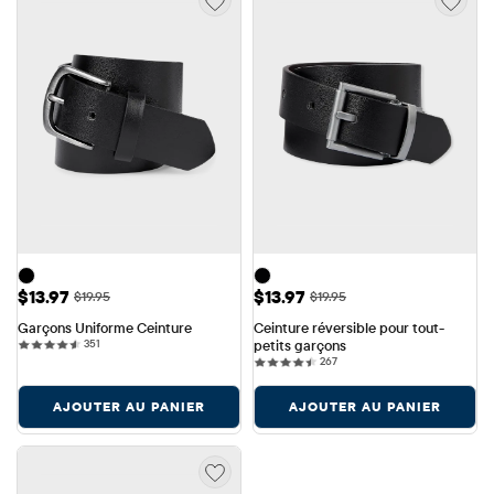
Prix ​​de vente: $13.97
Prix ​​de vente: $13.97
$13.97
$13.97
Prix ​​d'origine: $19.95
Prix ​​d'origine: $19.95
$19.95
$19.95
Garçons Uniforme Ceinture
Ceinture réversible pour tout-
351 reviews
351
petits garçons
267 reviews
267
AJOUTER AU PANIER
AJOUTER AU PANIER