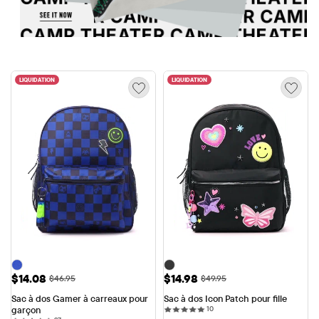
LIQUIDATION
LIQUIDATION
Prix ​​de vente: $14.08
Prix ​​de vente: $14.98
$14.08
$14.98
Prix ​​d'origine: $46.95
Prix ​​d'origine: $49.95
$46.95
$49.95
Sac à dos Gamer à carreaux pour 
Sac à dos Icon Patch pour fille
10 reviews
garçon
10