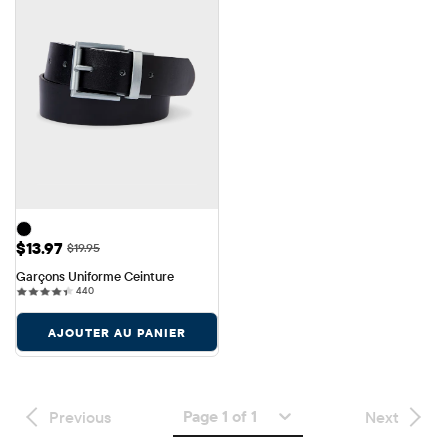
Prix ​​de vente: $13.97
$13.97
Prix ​​d'origine: $19.95
$19.95
Garçons Uniforme Ceinture
440 reviews
440
AJOUTER AU PANIER
Page 1 of 1
Previous
Next