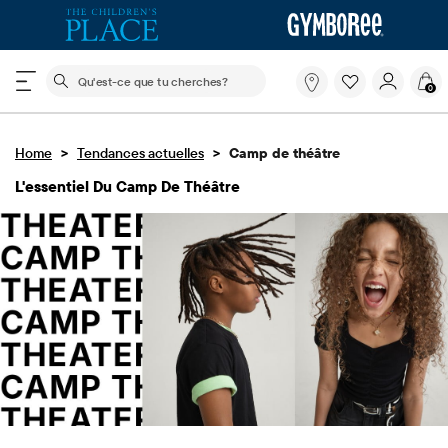
Le champ de recherche ci-dessous filtre les recherch
Qu'est-
0
ce
que
tu
>
>
Home
Tendances actuelles
Camp de théâtre
cherches?
L'essentiel Du Camp De Théâtre