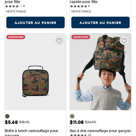
pour fille
rapide pour fille
4 reviews
4 reviews
4
4
VENTE FINALE
VENTE FINALE
AJOUTER AU PANIER
AJOUTER AU PANIER
LIQUIDATION
LIQUIDATION
Prix ​​de vente: $5.68
Prix ​​de vente: $11.08
$5.68
$11.08
Prix ​​d'origine: $18.95
Prix ​​d'origine: $36.95
$18.95
$36.95
Boîte à lunch camouflage pour 
Sac à dos camouflage pour garçon
22 reviews
garçons
22