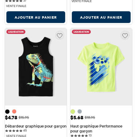
37 reviews
37
VENTE FINALE
VENTE FINALE
AJOUTER AU PANIER
AJOUTER AU PANIER
LIQUIDATION
LIQUIDATION
Prix ​​de vente: $4.78
Prix ​​de vente: $5.68
$4.78
$5.68
Prix ​​d'origine: $15.95
Prix ​​d'origine: $18.95
$15.95
$18.95
Débardeur graphique pour garçon
Haut graphique Performance 
45 reviews
45
pour garçon
13 reviews
13
VENTE FINALE