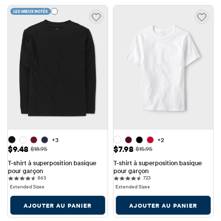
LES MIEUX NOTÉS
+3
+2
Prix ​​de vente: $9.48
Prix ​​de vente: $7.98
$9.48
$7.98
Prix ​​d'origine: $18.95
Prix ​​d'origine: $15.95
$18.95
$15.95
T-shirt à superposition basique 
T-shirt à superposition basique 
pour garçon
pour garçon
863 reviews
723 reviews
863
723
Extended Sizes
Extended Sizes
AJOUTER AU PANIER
AJOUTER AU PANIER