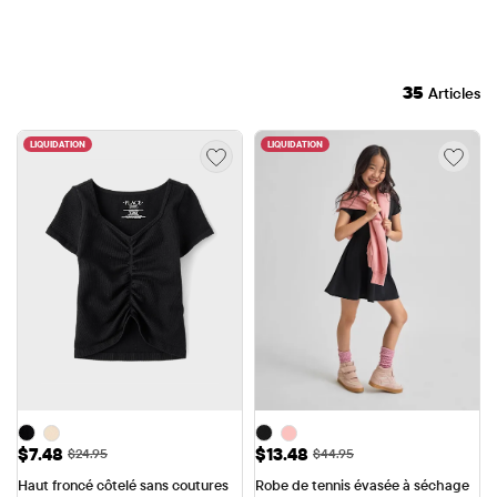
35
Articles
LIQUIDATION
LIQUIDATION
Prix ​​de vente: $7.48
Prix ​​de vente: $13.48
$7.48
$13.48
Prix ​​d'origine: $24.95
Prix ​​d'origine: $44.95
$24.95
$44.95
Haut froncé côtelé sans coutures 
Robe de tennis évasée à séchage 