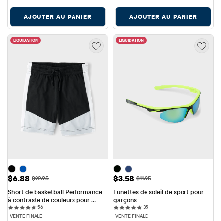
AJOUTER AU PANIER
AJOUTER AU PANIER
LIQUIDATION
LIQUIDATION
Prix ​​de vente: $6.88
Prix ​​de vente: $3.58
$6.88
$3.58
Prix ​​d'origine: $22.95
Prix ​​d'origine: $11.95
$22.95
$11.95
Short de basketball Performance 
Lunettes de soleil de sport pour 
à contraste de couleurs pour 
garçons
56 reviews
35 reviews
garçons
56
35
VENTE FINALE
VENTE FINALE