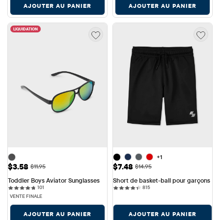
AJOUTER AU PANIER
AJOUTER AU PANIER
LIQUIDATION
+1
Prix ​​de vente: $3.58
Prix ​​de vente: $7.48
$3.58
$7.48
Prix ​​d'origine: $11.95
Prix ​​d'origine: $14.95
$11.95
$14.95
Toddler Boys Aviator Sunglasses
Short de basket-ball pour garçons
101 reviews
815 reviews
101
815
VENTE FINALE
AJOUTER AU PANIER
AJOUTER AU PANIER