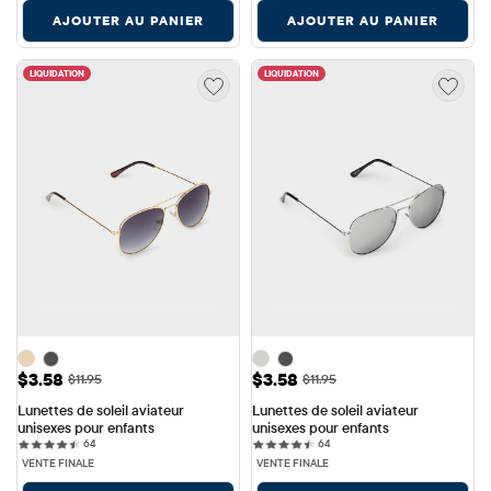
AJOUTER AU PANIER
AJOUTER AU PANIER
LIQUIDATION
LIQUIDATION
Prix ​​de vente: $3.58
Prix ​​de vente: $3.58
$3.58
$3.58
Prix ​​d'origine: $11.95
Prix ​​d'origine: $11.95
$11.95
$11.95
Lunettes de soleil aviateur 
Lunettes de soleil aviateur 
unisexes pour enfants
unisexes pour enfants
64 reviews
64 reviews
64
64
VENTE FINALE
VENTE FINALE