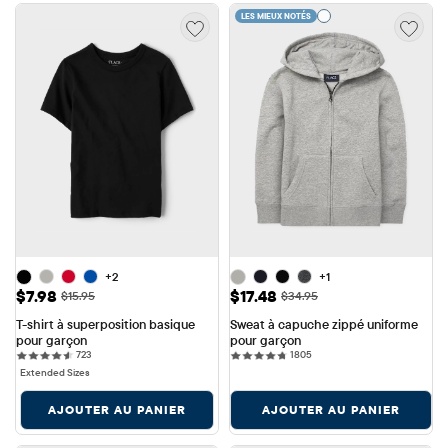
LES MIEUX NOTÉS
+2
+1
Prix ​​de vente: $7.98
Prix ​​de vente: $17.48
$7.98
$17.48
Prix ​​d'origine: $15.95
Prix ​​d'origine: $34.95
$15.95
$34.95
T-shirt à superposition basique 
Sweat à capuche zippé uniforme 
pour garçon
pour garçon
723 reviews
1805 reviews
723
1805
Extended Sizes
AJOUTER AU PANIER
AJOUTER AU PANIER