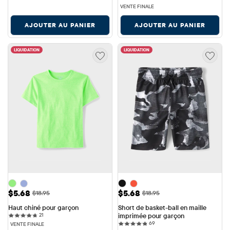
VENTE FINALE
AJOUTER AU PANIER
AJOUTER AU PANIER
LIQUIDATION
LIQUIDATION
Prix ​​de vente: $5.68
Prix ​​de vente: $5.68
$5.68
$5.68
Prix ​​d'origine: $18.95
Prix ​​d'origine: $18.95
$18.95
$18.95
Haut chiné pour garçon
Short de basket-ball en maille 
21 reviews
21
imprimée pour garçon
69 reviews
69
VENTE FINALE