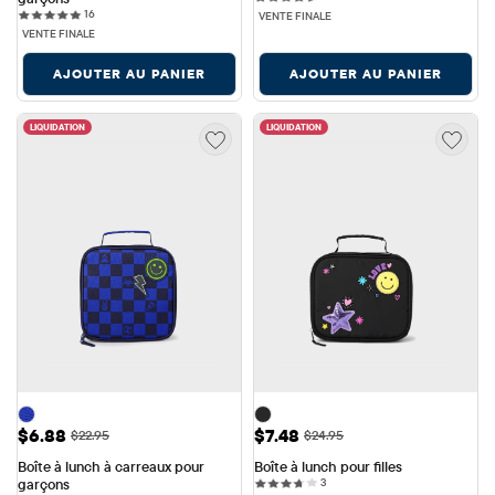
16 reviews
16
VENTE FINALE
VENTE FINALE
AJOUTER AU PANIER
AJOUTER AU PANIER
LIQUIDATION
LIQUIDATION
Prix ​​de vente: $6.88
Prix ​​de vente: $7.48
$6.88
$7.48
Prix ​​d'origine: $22.95
Prix ​​d'origine: $24.95
$22.95
$24.95
Boîte à lunch à carreaux pour 
Boîte à lunch pour filles
3 reviews
garçons
3