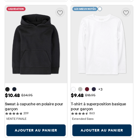
LIQUIDATION
LES MIEUX NOTÉS
+3
Prix ​​de vente: $10.48
Prix ​​de vente: $9.48
$10.48
$9.48
Prix ​​d'origine: $34.95
Prix ​​d'origine: $18.95
$34.95
$18.95
Sweat à capuche en polaire pour 
T-shirt à superposition basique 
garçon
pour garçon
209 reviews
863 reviews
209
863
VENTE FINALE
Extended Sizes
AJOUTER AU PANIER
AJOUTER AU PANIER