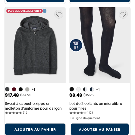
PLUS QUE QUELQUES-UNS !
+1
+1
Prix ​​de vente: $17.48
Prix ​​de vente: $8.48
$17.48
$8.48
Prix ​​d'origine: $34.95
Prix ​​d'origine: $16.95
$34.95
$16.95
Sweat à capuche zippé en 
Lot de 2 collants en microfibre 
molleton d'uniforme pour garçon
pour filles
316 reviews
1123 reviews
316
1123
En Ligne Uniquement
AJOUTER AU PANIER
AJOUTER AU PANIER