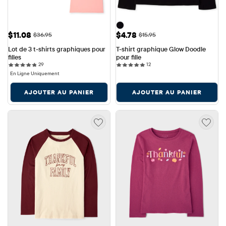
Prix ​​de vente: $11.08
Prix ​​de vente: $4.78
$11.08
$4.78
Prix ​​d'origine: $36.95
Prix ​​d'origine: $15.95
$36.95
$15.95
Lot de 3 t-shirts graphiques pour 
T-shirt graphique Glow Doodle 
filles
pour fille
29 reviews
12 reviews
29
12
En Ligne Uniquement
AJOUTER AU PANIER
AJOUTER AU PANIER