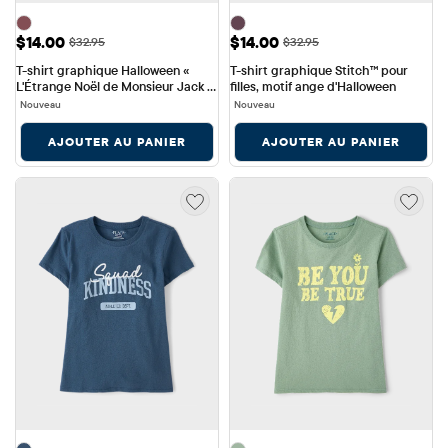
Prix ​​de vente: $14.00
Prix ​​de vente: $14.00
$14.00
$14.00
Prix ​​d'origine: $32.95
Prix ​​d'origine: $32.95
$32.95
$32.95
T-shirt graphique Halloween « 
T-shirt graphique Stitch™ pour 
L'Étrange Noël de Monsieur Jack » 
filles, motif ange d'Halloween
pour filles
Nouveau
Nouveau
AJOUTER AU PANIER
AJOUTER AU PANIER