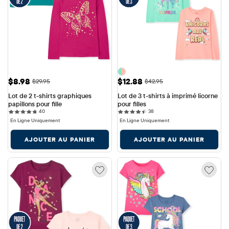
Prix ​​de vente: $8.98
Prix ​​de vente: $12.88
$8.98
$12.88
Prix ​​d'origine: $29.95
Prix ​​d'origine: $42.95
$29.95
$42.95
Lot de 2 t-shirts graphiques 
Lot de 3 t-shirts à imprimé licorne 
papillons pour fille
pour filles
40 reviews
38 reviews
40
38
En Ligne Uniquement
En Ligne Uniquement
AJOUTER AU PANIER
AJOUTER AU PANIER