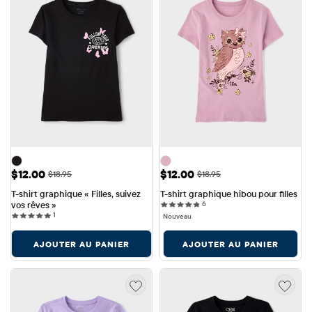
Prix ​​de vente: $12.00
Prix ​​de vente: $12.00
$12.00
$12.00
Prix ​​d'origine: $18.95
Prix ​​d'origine: $18.95
$18.95
$18.95
T-shirt graphique « Filles, suivez 
T-shirt graphique hibou pour filles
6 reviews
vos rêves »
6
1 reviews
1
Nouveau
AJOUTER AU PANIER
AJOUTER AU PANIER