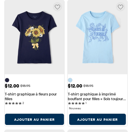
Prix ​​de vente: $12.00
Prix ​​de vente: $12.00
$12.00
$12.00
Prix ​​d'origine: $18.95
Prix ​​d'origine: $18.95
$18.95
$18.95
T-shirt graphique à fleurs pour 
T-shirt graphique à imprimé 
filles
bouffant pour filles « Sois toujours 
2 reviews
1 reviews
2
toi-même »
1
Nouveau
AJOUTER AU PANIER
AJOUTER AU PANIER