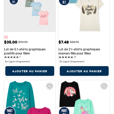
Prix ​​de vente: $35.00
Prix ​​de vente: $7.48
$35.00
$7.48
Prix ​​d'origine: $93.95
Prix ​​d'origine: $24.95
$93.95
$24.95
Lot de 5 t-shirts graphiques 
Lot de 2 t-shirts graphiques 
positifs pour filles
maman-fille pour filles
7 reviews
71 reviews
7
71
En Ligne Uniquement
En Ligne Uniquement
AJOUTER AU PANIER
AJOUTER AU PANIER