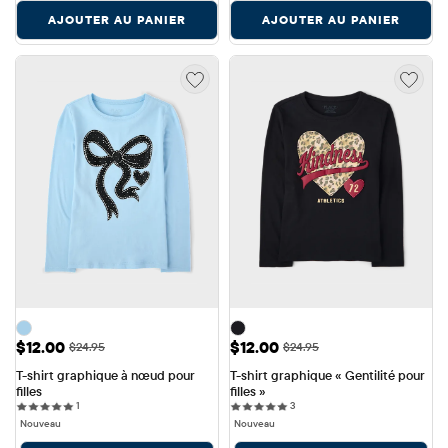
AJOUTER AU PANIER
AJOUTER AU PANIER
Prix ​​de vente: $12.00
Prix ​​de vente: $12.00
$12.00
$12.00
Prix ​​d'origine: $24.95
Prix ​​d'origine: $24.95
$24.95
$24.95
T-shirt graphique à nœud pour 
T-shirt graphique « Gentilité pour 
filles
filles »
1 reviews
3 reviews
1
3
Nouveau
Nouveau