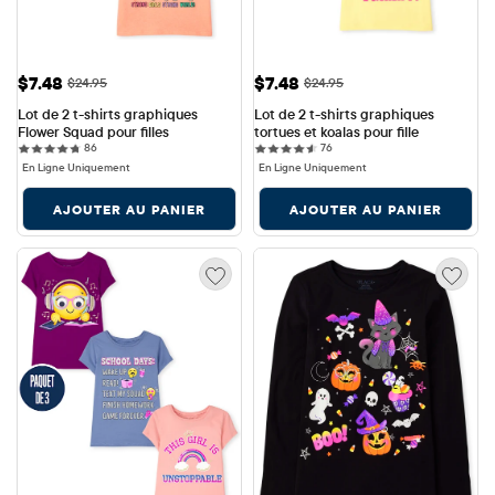
Prix ​​de vente: $7.48
Prix ​​de vente: $7.48
$7.48
$7.48
Prix ​​d'origine: $24.95
Prix ​​d'origine: $24.95
$24.95
$24.95
Lot de 2 t-shirts graphiques 
Lot de 2 t-shirts graphiques 
Flower Squad pour filles
tortues et koalas pour fille
86 reviews
76 reviews
86
76
En Ligne Uniquement
En Ligne Uniquement
AJOUTER AU PANIER
AJOUTER AU PANIER