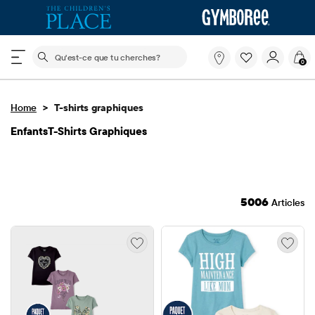
Le champ de recherche ci-dessous filtre les recherch
Qu'est-
0
ce
que
tu
>
Home
T-shirts graphiques
cherches?
EnfantsT-Shirts Graphiques
5006
Articles