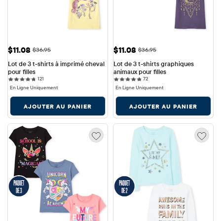
Prix ​​de vente: $11.08
Prix ​​de vente: $11.08
$11.08
$11.08
Prix ​​d'origine: $36.95
Prix ​​d'origine: $36.95
$36.95
$36.95
Lot de 3 t-shirts à imprimé cheval 
Lot de 3 t-shirts graphiques 
pour filles
animaux pour filles
121 reviews
72 reviews
121
72
En Ligne Uniquement
En Ligne Uniquement
AJOUTER AU PANIER
AJOUTER AU PANIER