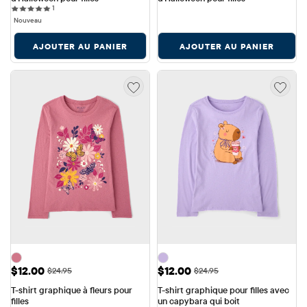
1 reviews
1
Nouveau
AJOUTER AU PANIER
AJOUTER AU PANIER
Prix ​​de vente: $12.00
Prix ​​de vente: $12.00
$12.00
$12.00
Prix ​​d'origine: $24.95
Prix ​​d'origine: $24.95
$24.95
$24.95
T-shirt graphique à fleurs pour 
T-shirt graphique pour filles avec 
filles
un capybara qui boit