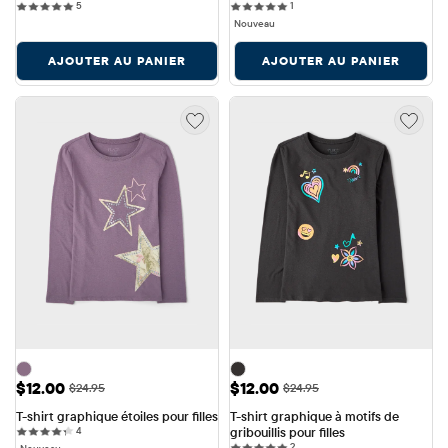
5 reviews
1 reviews
5
1
Nouveau
AJOUTER AU PANIER
AJOUTER AU PANIER
Prix ​​de vente: $12.00
Prix ​​de vente: $12.00
$12.00
$12.00
Prix ​​d'origine: $24.95
Prix ​​d'origine: $24.95
$24.95
$24.95
T-shirt graphique étoiles pour filles
T-shirt graphique à motifs de 
4 reviews
4
gribouillis pour filles
2 reviews
2