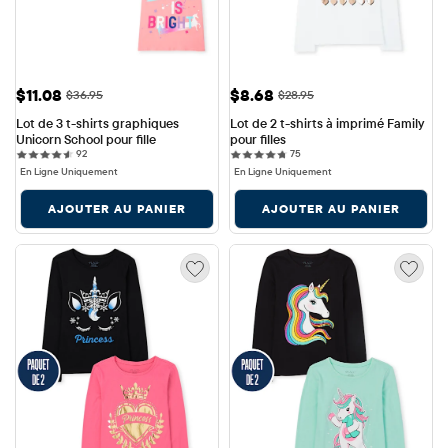
Prix ​​de vente: $11.08
Prix ​​de vente: $8.68
$11.08
$8.68
Prix ​​d'origine: $36.95
Prix ​​d'origine: $28.95
$36.95
$28.95
Lot de 3 t-shirts graphiques 
Lot de 2 t-shirts à imprimé Family 
Unicorn School pour fille
pour filles
92 reviews
75 reviews
92
75
En Ligne Uniquement
En Ligne Uniquement
AJOUTER AU PANIER
AJOUTER AU PANIER