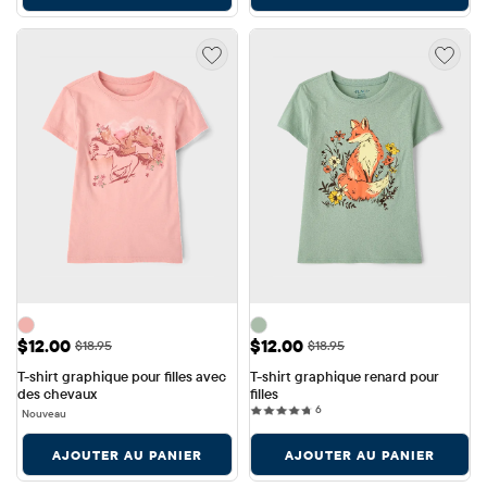
Prix ​​de vente: $12.00
Prix ​​de vente: $12.00
$12.00
$12.00
Prix ​​d'origine: $18.95
Prix ​​d'origine: $18.95
$18.95
$18.95
T-shirt graphique pour filles avec 
T-shirt graphique renard pour 
des chevaux
filles
6 reviews
6
Nouveau
AJOUTER AU PANIER
AJOUTER AU PANIER