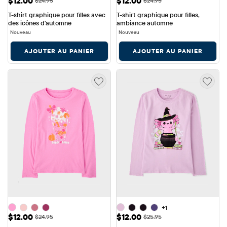
$12.00
$12.00
$24.95
$24.95
T-shirt graphique pour filles avec 
T-shirt graphique pour filles, 
des icônes d'automne
ambiance automne
Nouveau
Nouveau
AJOUTER AU PANIER
AJOUTER AU PANIER
+1
Prix ​​de vente: $12.00
Prix ​​de vente: $12.00
$12.00
$12.00
Prix ​​d'origine: $24.95
Prix ​​d'origine: $25.95
$24.95
$25.95