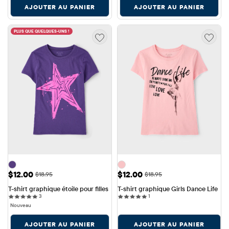
AJOUTER AU PANIER
AJOUTER AU PANIER
PLUS QUE QUELQUES-UNS !
Prix ​​de vente: $12.00
Prix ​​de vente: $12.00
$12.00
$12.00
Prix ​​d'origine: $18.95
Prix ​​d'origine: $18.95
$18.95
$18.95
T-shirt graphique étoile pour filles
T-shirt graphique Girls Dance Life
3 reviews
1 reviews
3
1
Nouveau
AJOUTER AU PANIER
AJOUTER AU PANIER