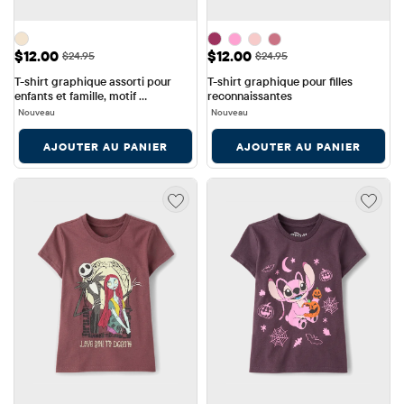
Prix ​​de vente: $12.00
Prix ​​de vente: $12.00
$12.00
$12.00
Prix ​​d'origine: $24.95
Prix ​​d'origine: $24.95
$24.95
$24.95
T-shirt graphique assorti pour 
T-shirt graphique pour filles 
enfants et famille, motif 
reconnaissantes
Thanksgiving.
Nouveau
Nouveau
AJOUTER AU PANIER
AJOUTER AU PANIER