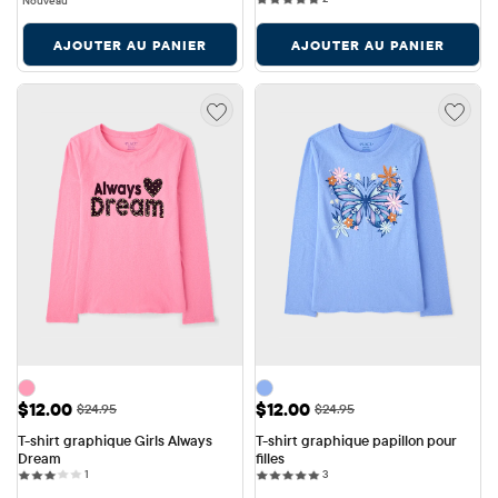
Nouveau
AJOUTER AU PANIER
AJOUTER AU PANIER
Prix ​​de vente: $12.00
Prix ​​de vente: $12.00
$12.00
$12.00
Prix ​​d'origine: $24.95
Prix ​​d'origine: $24.95
$24.95
$24.95
T-shirt graphique Girls Always 
T-shirt graphique papillon pour 
Dream
filles
1 reviews
3 reviews
1
3