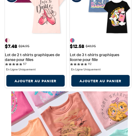
Prix ​​de vente: $7.48
Prix ​​de vente: $12.58
$7.48
$12.58
Prix ​​d'origine: $24.95
Prix ​​d'origine: $41.95
$24.95
$41.95
Lot de 2 t-shirts graphiques de 
Lot de 3 t-shirts graphiques 
danse pour filles
licorne pour fille
57 reviews
92 reviews
57
92
En Ligne Uniquement
En Ligne Uniquement
AJOUTER AU PANIER
AJOUTER AU PANIER