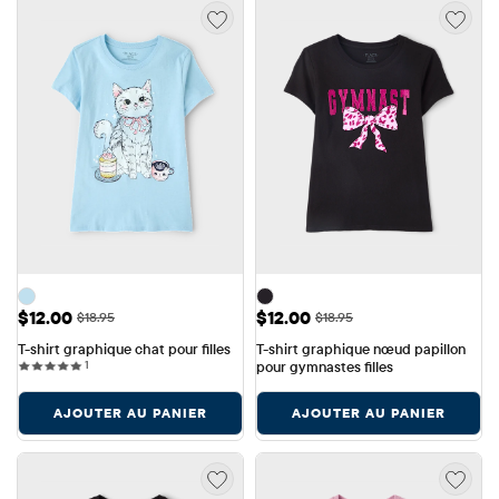
Prix ​​de vente: $12.00
Prix ​​de vente: $12.00
$12.00
$12.00
Prix ​​d'origine: $18.95
Prix ​​d'origine: $18.95
$18.95
$18.95
T-shirt graphique chat pour filles
T-shirt graphique nœud papillon 
1 reviews
1
pour gymnastes filles
AJOUTER AU PANIER
AJOUTER AU PANIER