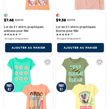
Prix ​​de vente: $7.48
Prix ​​de vente: $9.58
$7.48
$9.58
Prix ​​d'origine: $24.95
Prix ​​d'origine: $31.95
$24.95
$31.95
Lot de 2 t-shirts graphiques 
Lot de 2 t-shirts graphiques 
animaux pour fille
licorne pour fille
30 reviews
21 reviews
30
21
En Ligne Uniquement
En Ligne Uniquement
AJOUTER AU PANIER
AJOUTER AU PANIER