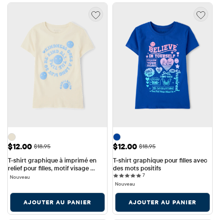
Prix ​​de vente: $12.00
Prix ​​de vente: $12.00
$12.00
$12.00
Prix ​​d'origine: $18.95
Prix ​​d'origine: $18.95
$18.95
$18.95
T-shirt graphique à imprimé en 
T-shirt graphique pour filles avec 
relief pour filles, motif visage 
des mots positifs
7 reviews
souriant et gentillesse
7
Nouveau
Nouveau
AJOUTER AU PANIER
AJOUTER AU PANIER