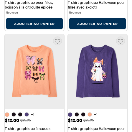
T-shirt graphique pour filles, 
T-shirt graphique Halloween pour 
boisson à la citrouille épicée
filles avec axolotl
Nouveau
Nouveau
AJOUTER AU PANIER
AJOUTER AU PANIER
+1
+1
Prix ​​de vente: $12.00
Prix ​​de vente: $12.00
$12.00
$12.00
Prix ​​d'origine: $25.95
Prix ​​d'origine: $25.95
$25.95
$25.95
T-shirt graphique à nœuds 
T-shirt graphique Halloween pour 