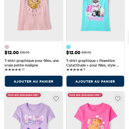
Prix ​​de vente: $12.00
Prix ​​de vente: $12.00
$12.00
$12.00
Prix ​​d'origine: $18.95
Prix ​​d'origine: $18.95
$18.95
$18.95
T-shirt graphique pour filles, une 
T-shirt graphique « Pawsitive 
vraie petite maligne
Catattitude » pour filles, style 
12 reviews
5 reviews
12
scolaire
5
AJOUTER AU PANIER
AJOUTER AU PANIER
PLUS QUE QUELQUES-UNS !
PLUS QUE QUELQUES-UNS !