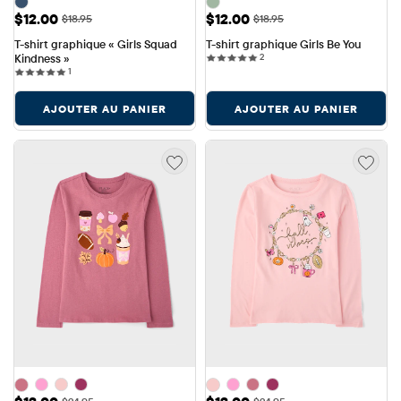
Prix ​​de vente: $12.00
Prix ​​de vente: $12.00
$12.00
$12.00
Prix ​​d'origine: $18.95
Prix ​​d'origine: $18.95
$18.95
$18.95
T-shirt graphique « Girls Squad 
T-shirt graphique Girls Be You
2 reviews
Kindness »
2
1 reviews
1
AJOUTER AU PANIER
AJOUTER AU PANIER
Prix ​​de vente: $12.00
Prix ​​de vente: $12.00
Prix ​​d'origine: $24.95
Prix ​​d'origine: $24.95