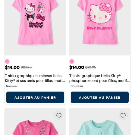
Prix ​​de vente: $14.00
Prix ​​de vente: $14.00
$14.00
$14.00
Prix ​​d'origine: $23.95
Prix ​​d'origine: $23.95
$23.95
$23.95
T-shirt graphique lumineux Hello 
T-shirt graphique Hello Kitty® 
Kitty® et ses amis pour filles, motif 
phosphorescent pour filles, motif 
Halloween
Halloween
Nouveau
Nouveau
AJOUTER AU PANIER
AJOUTER AU PANIER