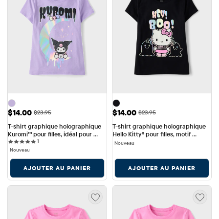
Prix ​​de vente: $14.00
Prix ​​de vente: $14.00
$14.00
$14.00
Prix ​​d'origine: $23.95
Prix ​​d'origine: $23.95
$23.95
$23.95
T-shirt graphique holographique 
T-shirt graphique holographique 
Kuromi™ pour filles, idéal pour 
Hello Kitty® pour filles, motif 
1 reviews
Halloween
1
Halloween
Nouveau
Nouveau
AJOUTER AU PANIER
AJOUTER AU PANIER