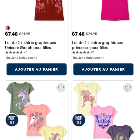
Prix ​​de vente: $7.48
Prix ​​de vente: $7.48
$7.48
$7.48
Prix ​​d'origine: $24.95
Prix ​​d'origine: $24.95
$24.95
$24.95
Lot de 2 t-shirts graphiques 
Lot de 2 t-shirts graphiques 
Unicorn Sketch pour filles
princesse pour filles
27 reviews
72 reviews
27
72
En Ligne Uniquement
En Ligne Uniquement
AJOUTER AU PANIER
AJOUTER AU PANIER