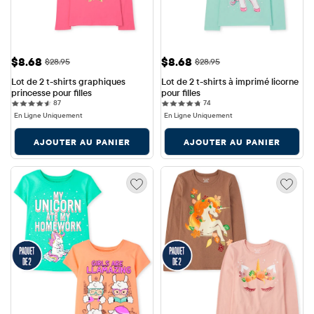
Prix ​​de vente: $8.68
Prix ​​de vente: $8.68
$8.68
$8.68
Prix ​​d'origine: $28.95
Prix ​​d'origine: $28.95
$28.95
$28.95
Lot de 2 t-shirts graphiques 
Lot de 2 t-shirts à imprimé licorne 
princesse pour filles
pour filles
87 reviews
74 reviews
87
74
En Ligne Uniquement
En Ligne Uniquement
AJOUTER AU PANIER
AJOUTER AU PANIER