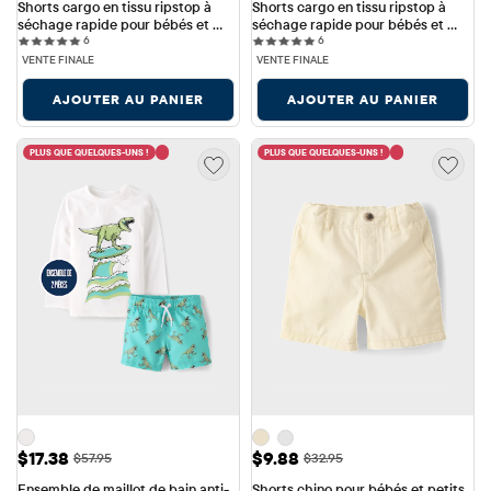
Shorts cargo en tissu ripstop à 
Shorts cargo en tissu ripstop à 
séchage rapide pour bébés et 
séchage rapide pour bébés et 
6 reviews
6 reviews
petits garçons
6
petits garçons
6
VENTE FINALE
VENTE FINALE
AJOUTER AU PANIER
AJOUTER AU PANIER
PLUS QUE QUELQUES-UNS !
PLUS QUE QUELQUES-UNS !
Prix ​​de vente: $17.38
Prix ​​de vente: $9.88
$17.38
$9.88
Prix ​​d'origine: $57.95
Prix ​​d'origine: $32.95
$57.95
$32.95
Ensemble de maillot de bain anti-
Shorts chino pour bébés et petits 