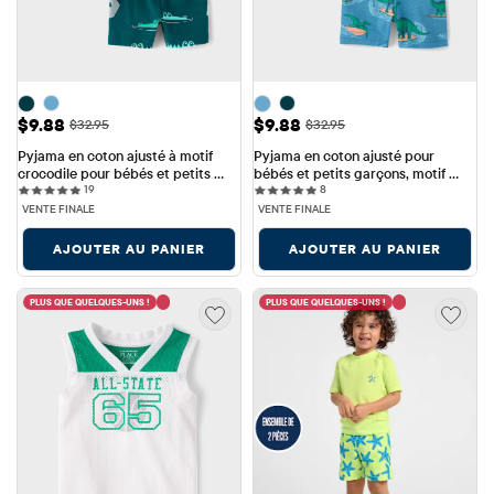
Prix ​​de vente: $9.88
Prix ​​de vente: $9.88
$9.88
$9.88
Prix ​​d'origine: $32.95
Prix ​​d'origine: $32.95
$32.95
$32.95
Pyjama en coton ajusté à motif 
Pyjama en coton ajusté pour 
crocodile pour bébés et petits 
bébés et petits garçons, motif 
19 reviews
8 reviews
garçons
19
dinosaure surfeur
8
VENTE FINALE
VENTE FINALE
AJOUTER AU PANIER
AJOUTER AU PANIER
PLUS QUE QUELQUES-UNS !
PLUS QUE QUELQUES-UNS !