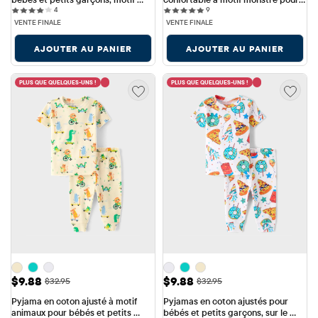
4 reviews
9 reviews
grands buts de football
4
bébés et petits garçons
9
VENTE FINALE
VENTE FINALE
AJOUTER AU PANIER
AJOUTER AU PANIER
PLUS QUE QUELQUES-UNS !
PLUS QUE QUELQUES-UNS !
Prix ​​de vente: $9.88
Prix ​​de vente: $9.88
$9.88
$9.88
Prix ​​d'origine: $32.95
Prix ​​d'origine: $32.95
$32.95
$32.95
Pyjama en coton ajusté à motif 
Pyjamas en coton ajustés pour 
animaux pour bébés et petits 
bébés et petits garçons, sur le 