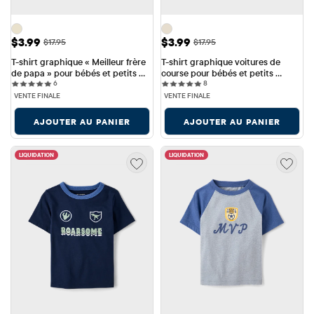
Prix ​​de vente: $3.99
Prix ​​de vente: $3.99
$3.99
$3.99
Prix ​​d'origine: $17.95
Prix ​​d'origine: $17.95
$17.95
$17.95
T-shirt graphique « Meilleur frère 
T-shirt graphique voitures de 
de papa » pour bébés et petits 
course pour bébés et petits 
6 reviews
8 reviews
garçons
6
garçons
8
VENTE FINALE
VENTE FINALE
AJOUTER AU PANIER
AJOUTER AU PANIER
LIQUIDATION
LIQUIDATION