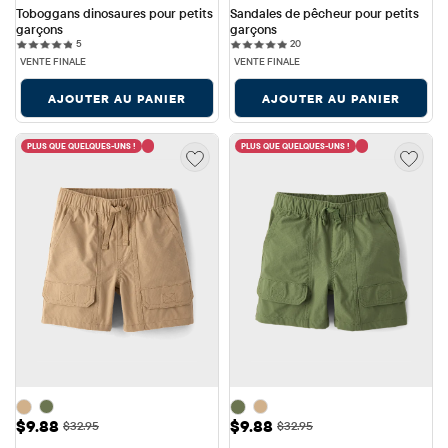
Toboggans dinosaures pour petits 
Sandales de pêcheur pour petits 
garçons
garçons
5 reviews
20 reviews
5
20
VENTE FINALE
VENTE FINALE
AJOUTER AU PANIER
AJOUTER AU PANIER
PLUS QUE QUELQUES-UNS !
PLUS QUE QUELQUES-UNS !
Prix ​​de vente: $9.88
Prix ​​de vente: $9.88
$9.88
$9.88
Prix ​​d'origine: $32.95
Prix ​​d'origine: $32.95
$32.95
$32.95