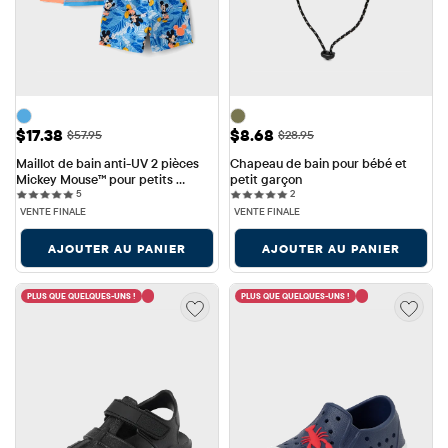
Prix ​​de vente: $17.38
Prix ​​de vente: $8.68
$17.38
$8.68
Prix ​​d'origine: $57.95
Prix ​​d'origine: $28.95
$57.95
$28.95
Maillot de bain anti-UV 2 pièces 
Chapeau de bain pour bébé et 
Mickey Mouse™ pour petits 
petit garçon
5 reviews
2 reviews
garçons
5
2
VENTE FINALE
VENTE FINALE
AJOUTER AU PANIER
AJOUTER AU PANIER
PLUS QUE QUELQUES-UNS !
PLUS QUE QUELQUES-UNS !