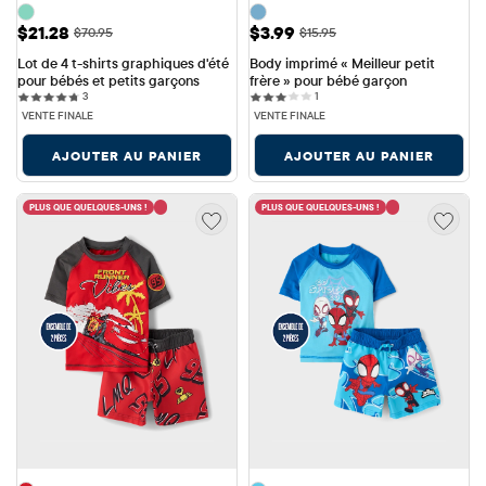
Prix ​​de vente: $21.28
Prix ​​de vente: $3.99
$21.28
$3.99
Prix ​​d'origine: $70.95
Prix ​​d'origine: $15.95
$70.95
$15.95
Lot de 4 t-shirts graphiques d'été 
Body imprimé « Meilleur petit 
pour bébés et petits garçons
frère » pour bébé garçon
3 reviews
1 reviews
3
1
VENTE FINALE
VENTE FINALE
AJOUTER AU PANIER
AJOUTER AU PANIER
PLUS QUE QUELQUES-UNS !
PLUS QUE QUELQUES-UNS !