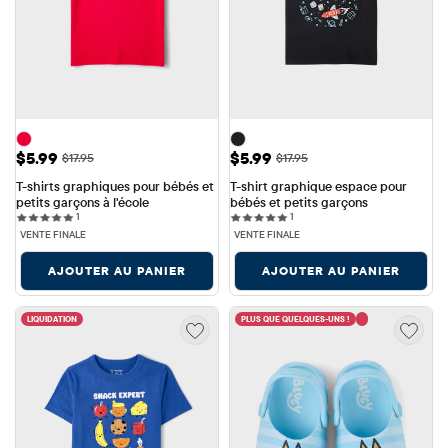
Prix ​​de vente: $5.99
Prix ​​de vente: $5.99
$5.99
$5.99
Prix ​​d'origine: $17.95
Prix ​​d'origine: $17.95
$17.95
$17.95
T-shirts graphiques pour bébés et 
T-shirt graphique espace pour 
petits garçons à l'école
bébés et petits garçons
1 reviews
1 reviews
1
1
VENTE FINALE
VENTE FINALE
AJOUTER AU PANIER
AJOUTER AU PANIER
LIQUIDATION
PLUS QUE QUELQUES-UNS !