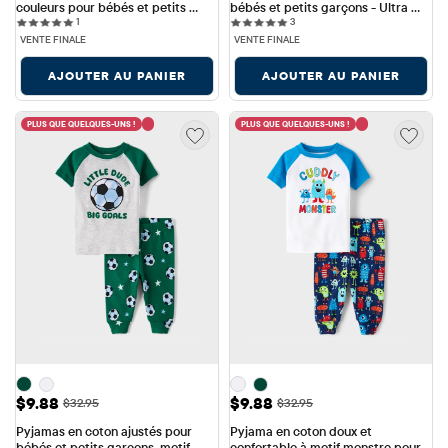
couleurs pour bébés et petits 
bébés et petits garçons - Ultra 
1 reviews
3 reviews
garçons
1
doux
3
VENTE FINALE
VENTE FINALE
AJOUTER AU PANIER
AJOUTER AU PANIER
PLUS QUE QUELQUES-UNS !
PLUS QUE QUELQUES-UNS !
Prix ​​de vente: $9.88
Prix ​​de vente: $9.88
$9.88
$9.88
Prix ​​d'origine: $32.95
Prix ​​d'origine: $32.95
$32.95
$32.95
Pyjamas en coton ajustés pour 
Pyjama en coton doux et 
bébés et petits garçons, motif 
confortable à motif monstre pour 