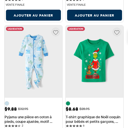
garçons
assistant de papa » (lot de 2)
VENTE FINALE
VENTE FINALE
AJOUTER AU PANIER
AJOUTER AU PANIER
LIQUIDATION
LIQUIDATION
Prix ​​de vente: $9.88
Prix ​​de vente: $8.68
$9.88
$8.68
Prix ​​d'origine: $32.95
Prix ​​d'origine: $28.95
$32.95
$28.95
Pyjama une pièce en coton à 
T-shirt graphique de Noël coquin 
pieds, coupe ajustée, motif 
pour bébés et petits garçons, 
2 reviews
6 reviews
dragon, pour bébés et petits 
2
inspiré du Dr. Seuss et du Grinch™
6