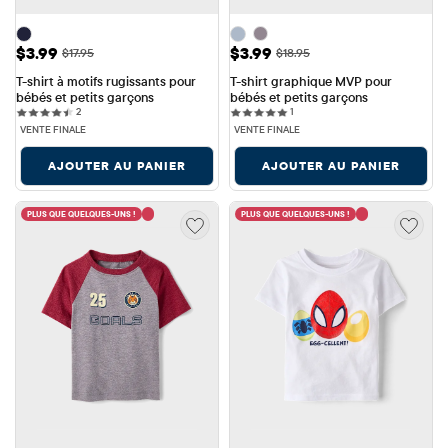
Prix ​​de vente: $3.99
Prix ​​de vente: $3.99
$3.99
$3.99
Prix ​​d'origine: $17.95
Prix ​​d'origine: $18.95
$17.95
$18.95
T-shirt à motifs rugissants pour 
T-shirt graphique MVP pour 
bébés et petits garçons
bébés et petits garçons
2 reviews
1 reviews
2
1
VENTE FINALE
VENTE FINALE
AJOUTER AU PANIER
AJOUTER AU PANIER
PLUS QUE QUELQUES-UNS !
PLUS QUE QUELQUES-UNS !