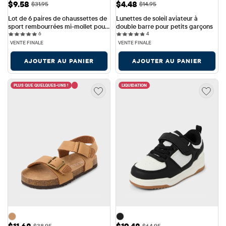
Prix ​​de vente: $9.58
Prix ​​de vente: $4.48
$9.58
$4.48
Prix ​​d'origine: $31.95
Prix ​​d'origine: $14.95
$31.95
$14.95
Lot de 6 paires de chaussettes de 
Lunettes de soleil aviateur à 
sport rembourrées mi-mollet pour 
double barre pour petits garçons
6 reviews
4 reviews
petits garçons
6
4
VENTE FINALE
VENTE FINALE
AJOUTER AU PANIER
AJOUTER AU PANIER
PLUS QUE QUELQUES-UNS !
LIQUIDATION
Prix ​​de vente: $11.68
Prix ​​de vente: $19.48
Prix ​​d'origine: $38.95
Prix ​​d'origine: $64.95
$38.95
$64.95