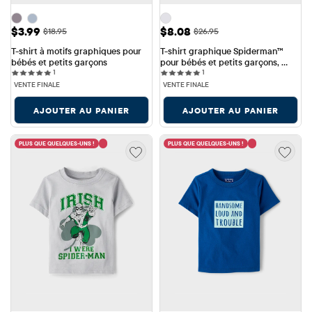
Prix ​​de vente: $3.99
Prix ​​de vente: $8.08
$3.99
$8.08
Prix ​​d'origine: $18.95
Prix ​​d'origine: $26.95
$18.95
$26.95
T-shirt à motifs graphiques pour 
T-shirt graphique Spiderman™ 
bébés et petits garçons
pour bébés et petits garçons, 
1 reviews
1 reviews
1
motif œuf de Pâques
1
VENTE FINALE
VENTE FINALE
AJOUTER AU PANIER
AJOUTER AU PANIER
PLUS QUE QUELQUES-UNS !
PLUS QUE QUELQUES-UNS !