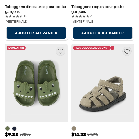
Toboggans dinosaures pour petits 
Toboggans requin pour petits 
garçons
garçons
13 reviews
7 reviews
13
7
VENTE FINALE
VENTE FINALE
AJOUTER AU PANIER
AJOUTER AU PANIER
LIQUIDATION
PLUS QUE QUELQUES-UNS !
Prix ​​de vente: $9.88
Prix ​​de vente: $14.38
$9.88
$14.38
Prix ​​d'origine: $32.95
Prix ​​d'origine: $47.95
$32.95
$47.95