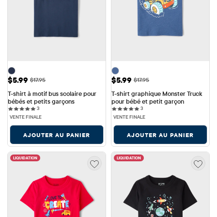
Prix ​​de vente: $5.99
Prix ​​de vente: $5.99
$5.99
$5.99
Prix ​​d'origine: $17.95
Prix ​​d'origine: $17.95
$17.95
$17.95
T-shirt à motif bus scolaire pour 
T-shirt graphique Monster Truck 
bébés et petits garçons
pour bébé et petit garçon
3 reviews
3 reviews
3
3
VENTE FINALE
VENTE FINALE
AJOUTER AU PANIER
AJOUTER AU PANIER
LIQUIDATION
LIQUIDATION