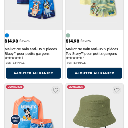
Prix ​​de vente: $14.98
Prix ​​de vente: $14.98
$14.98
$14.98
Prix ​​d'origine: $49.95
Prix ​​d'origine: $49.95
$49.95
$49.95
Maillot de bain anti-UV 2 pièces 
Maillot de bain anti-UV 2 pièces 
Bluey™ pour petits garçons
Toy Story™ pour petits garçons
3 reviews
4 reviews
3
4
VENTE FINALE
VENTE FINALE
AJOUTER AU PANIER
AJOUTER AU PANIER
LIQUIDATION
LIQUIDATION