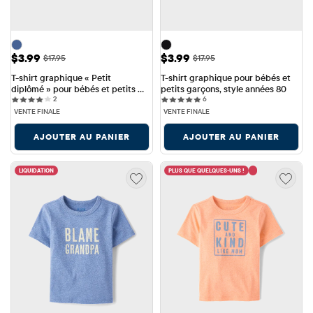
Prix ​​de vente: $3.99
Prix ​​de vente: $3.99
$3.99
$3.99
Prix ​​d'origine: $17.95
Prix ​​d'origine: $17.95
$17.95
$17.95
T-shirt graphique « Petit 
T-shirt graphique pour bébés et 
diplômé » pour bébés et petits 
petits garçons, style années 80
2 reviews
6 reviews
garçons
2
6
VENTE FINALE
VENTE FINALE
AJOUTER AU PANIER
AJOUTER AU PANIER
LIQUIDATION
PLUS QUE QUELQUES-UNS !