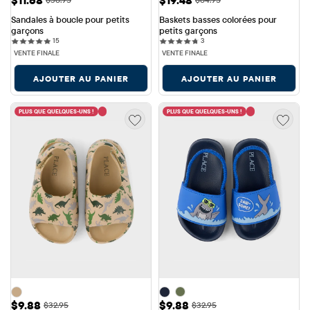
$11.68
$19.48
Sandales à boucle pour petits 
Baskets basses colorées pour 
garçons
petits garçons
15 reviews
3 reviews
15
3
VENTE FINALE
VENTE FINALE
AJOUTER AU PANIER
AJOUTER AU PANIER
PLUS QUE QUELQUES-UNS !
PLUS QUE QUELQUES-UNS !
Prix ​​de vente: $9.88
Prix ​​de vente: $9.88
$9.88
$9.88
Prix ​​d'origine: $32.95
Prix ​​d'origine: $32.95
$32.95
$32.95