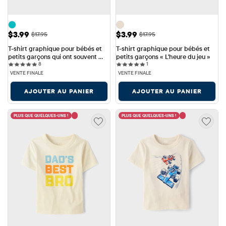
Prix ​​de vente: $3.99
Prix ​​de vente: $3.99
$3.99
$3.99
Prix ​​d'origine: $17.95
Prix ​​d'origine: $17.95
$17.95
$17.95
T-shirt graphique pour bébés et 
T-shirt graphique pour bébés et 
petits garçons qui ont souvent 
petits garçons « L'heure du jeu »
8 reviews
1 reviews
des problèmes
8
1
VENTE FINALE
VENTE FINALE
AJOUTER AU PANIER
AJOUTER AU PANIER
PLUS QUE QUELQUES-UNS !
PLUS QUE QUELQUES-UNS !