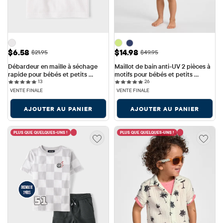
Prix ​​de vente: $6.58
Prix ​​de vente: $14.98
$6.58
$14.98
Prix ​​d'origine: $21.95
Prix ​​d'origine: $49.95
$21.95
$49.95
Débardeur en maille à séchage 
Maillot de bain anti-UV 2 pièces à 
rapide pour bébés et petits 
motifs pour bébés et petits 
13 reviews
26 reviews
garçons
13
garçons
26
VENTE FINALE
VENTE FINALE
AJOUTER AU PANIER
AJOUTER AU PANIER
PLUS QUE QUELQUES-UNS !
PLUS QUE QUELQUES-UNS !