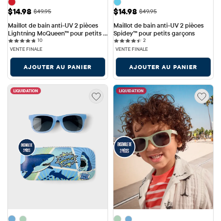
Prix ​​de vente: $14.98
Prix ​​de vente: $14.98
$14.98
$14.98
Prix ​​d'origine: $49.95
Prix ​​d'origine: $49.95
$49.95
$49.95
Maillot de bain anti-UV 2 pièces 
Maillot de bain anti-UV 2 pièces 
Lightning McQueen™ pour petits 
Spidey™ pour petits garçons
10 reviews
2 reviews
garçons
10
2
VENTE FINALE
VENTE FINALE
AJOUTER AU PANIER
AJOUTER AU PANIER
LIQUIDATION
LIQUIDATION