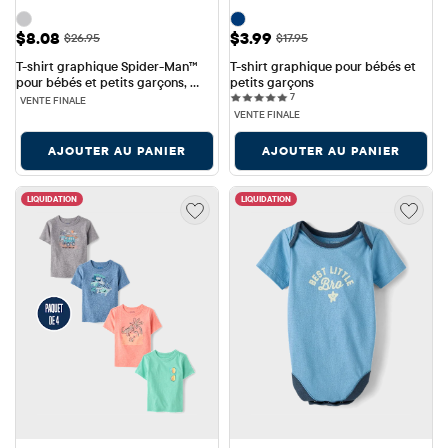
Prix ​​de vente: $8.08
Prix ​​de vente: $3.99
$8.08
$3.99
Prix ​​d'origine: $26.95
Prix ​​d'origine: $17.95
$26.95
$17.95
T-shirt graphique Spider-Man™ 
T-shirt graphique pour bébés et 
pour bébés et petits garçons, 
petits garçons
7 reviews
spécial Saint-Patrick
7
VENTE FINALE
VENTE FINALE
AJOUTER AU PANIER
AJOUTER AU PANIER
LIQUIDATION
LIQUIDATION