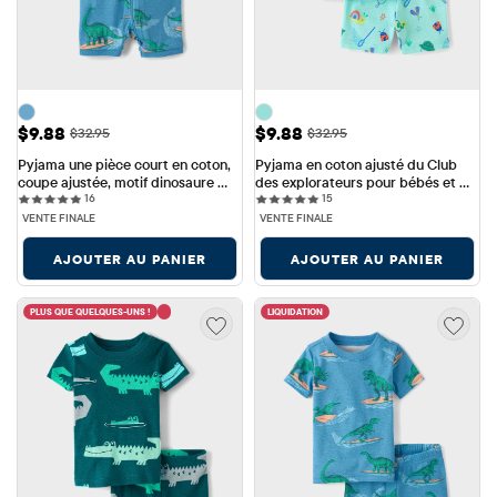
Prix ​​de vente: $9.88
Prix ​​de vente: $9.88
$9.88
$9.88
Prix ​​d'origine: $32.95
Prix ​​d'origine: $32.95
$32.95
$32.95
Pyjama une pièce court en coton, 
Pyjama en coton ajusté du Club 
coupe ajustée, motif dinosaure 
des explorateurs pour bébés et 
16 reviews
15 reviews
surfeur, pour bébés et petits 
16
petits garçons
15
garçons
VENTE FINALE
VENTE FINALE
AJOUTER AU PANIER
AJOUTER AU PANIER
PLUS QUE QUELQUES-UNS !
LIQUIDATION