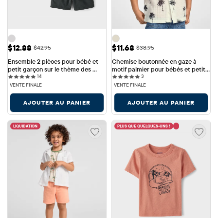
Prix ​​de vente: $12.88
Prix ​​de vente: $11.68
$12.88
$11.68
Prix ​​d'origine: $42.95
Prix ​​d'origine: $38.95
$42.95
$38.95
Ensemble 2 pièces pour bébé et 
Chemise boutonnée en gaze à 
petit garçon sur le thème des 
motif palmier pour bébés et petits 
14 reviews
3 reviews
voitures de course
14
garçons
3
VENTE FINALE
VENTE FINALE
AJOUTER AU PANIER
AJOUTER AU PANIER
LIQUIDATION
PLUS QUE QUELQUES-UNS !