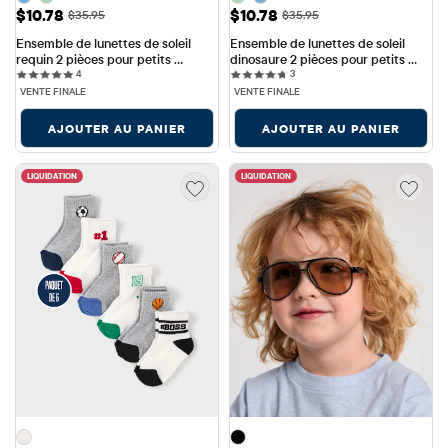
Prix ​​de vente: $10.78
Prix ​​de vente: $10.78
$10.78
$10.78
Prix ​​d'origine: $35.95
Prix ​​d'origine: $35.95
$35.95
$35.95
Ensemble de lunettes de soleil 
Ensemble de lunettes de soleil 
requin 2 pièces pour petits 
dinosaure 2 pièces pour petits 
4 reviews
3 reviews
garçons
4
garçons
3
VENTE FINALE
VENTE FINALE
AJOUTER AU PANIER
AJOUTER AU PANIER
LIQUIDATION
LIQUIDATION