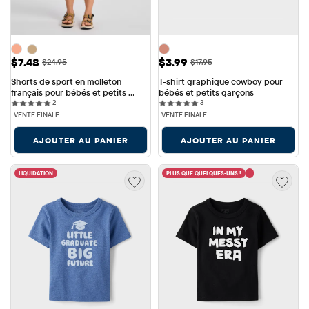
Prix ​​de vente: $7.48
Prix ​​de vente: $3.99
$7.48
$3.99
Prix ​​d'origine: $24.95
Prix ​​d'origine: $17.95
$24.95
$17.95
Shorts de sport en molleton 
T-shirt graphique cowboy pour 
français pour bébés et petits 
bébés et petits garçons
2 reviews
3 reviews
garçons
2
3
VENTE FINALE
VENTE FINALE
AJOUTER AU PANIER
AJOUTER AU PANIER
LIQUIDATION
PLUS QUE QUELQUES-UNS !