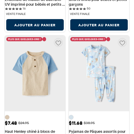
UV imprimé pour bébés et petits 
garçons
16 reviews
50 reviews
garçons
16
50
VENTE FINALE
VENTE FINALE
AJOUTER AU PANIER
AJOUTER AU PANIER
PLUS QUE QUELQUES-UNS !
PLUS QUE QUELQUES-UNS !
Prix ​​de vente: $7.48
Prix ​​de vente: $11.68
$7.48
$11.68
Prix ​​d'origine: $24.95
Prix ​​d'origine: $38.95
$24.95
$38.95
Haut Henley chiné à blocs de 
Pyjamas de Pâques assortis pour 