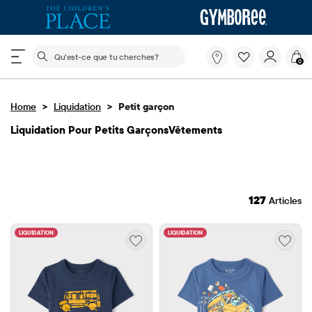
Le champ de recherche ci-dessous filtre les recherch
Qu'est-
0
ce
que
tu
>
>
Home
Liquidation
Petit garçon
cherches?
Liquidation Pour Petits GarçonsVêtements
127
Articles
LIQUIDATION
LIQUIDATION