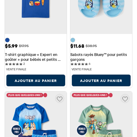
Prix ​​de vente: $5.99
Prix ​​de vente: $11.68
$5.99
$11.68
Prix ​​d'origine: $17.95
Prix ​​d'origine: $38.95
$17.95
$38.95
T-shirt graphique « Expert en 
Sabots rayés Bluey™ pour petits 
goûter » pour bébés et petits 
garçons
2 reviews
6 reviews
garçons
2
6
VENTE FINALE
VENTE FINALE
AJOUTER AU PANIER
AJOUTER AU PANIER
PLUS QUE QUELQUES-UNS !
PLUS QUE QUELQUES-UNS !