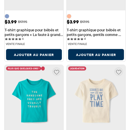
Prix ​​de vente: $3.99
Prix ​​de vente: $3.99
$3.99
$3.99
Prix ​​d'origine: $17.95
Prix ​​d'origine: $17.95
$17.95
$17.95
T-shirt graphique pour bébés et 
T-shirt graphique pour bébés et 
petits garçons « La faute à grand-
petits garçons, gentils comme 
6 reviews
4 reviews
père »
6
maman
4
VENTE FINALE
VENTE FINALE
AJOUTER AU PANIER
AJOUTER AU PANIER
PLUS QUE QUELQUES-UNS !
LIQUIDATION