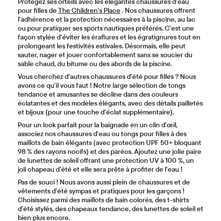
Protégez ses orteils avec les élégantes chaussures d'eau
pour filles de
The Children's Place
. Nos chaussures offrent
l'adhérence et la protection nécessaires à la piscine, au lac
ou pour pratiquer ses sports nautiques préférés. C'est une
façon stylée d'éviter les éraflures et les égratignures tout en
prolongeant les festivités estivales. Désormais, elle peut
sauter, nager et jouer confortablement sans se soucier du
sable chaud, du bitume ou des abords de la piscine.
Vous cherchez d'autres chaussures d'été pour filles ? Nous
avons ce qu'il vous faut ! Notre large sélection de tongs
tendance et amusantes se décline dans des couleurs
éclatantes et des modèles élégants, avec des détails pailletés
et bijoux (pour une touche d'éclat supplémentaire).
Pour un look parfait pour la baignade en un clin d'œil,
associez nos chaussures d'eau ou tongs pour filles à des
maillots de bain élégants (avec protection UPF 50+ bloquant
98 % des rayons nocifs) et des paréos. Ajoutez une jolie paire
de lunettes de soleil offrant une protection UV à 100 %, un
joli chapeau d'été et elle sera prête à profiter de l'eau !
Pas de souci ! Nous avons aussi plein de chaussures et de
vêtements d'été sympas et pratiques pour les garçons !
Choisissez parmi des maillots de bain colorés, des t-shirts
d'été stylés, des chapeaux tendance, des lunettes de soleil et
bien plus encore.