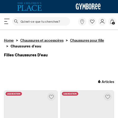
Le champ de recherche ci-dessous filtre les recherch
Qu'est-
0
ce
que
tu
>
>
Home
Chaussures et accessoires
cherches?
Chaussures pour fille
>
Chaussures d'eau
Filles Chaussures D'eau
6
Articles
LIQUIDATION
LIQUIDATION