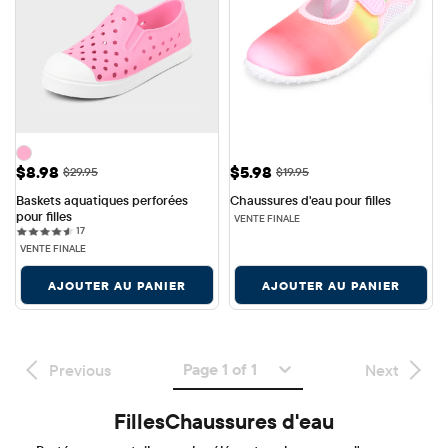
Prix ​​de vente: $8.98
Prix ​​de vente: $5.98
$8.98
$5.98
Prix ​​d'origine: $29.95
Prix ​​d'origine: $19.95
$29.95
$19.95
Baskets aquatiques perforées 
Chaussures d'eau pour filles
pour filles
VENTE FINALE
17 reviews
17
VENTE FINALE
AJOUTER AU PANIER
AJOUTER AU PANIER
Page 1 of 1
Previous
Next
FillesChaussures d'eau