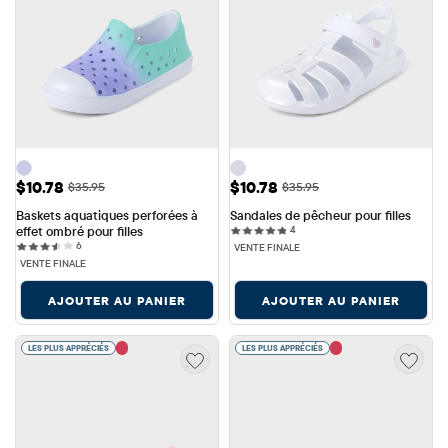
Prix ​​de vente: $10.78
Prix ​​de vente: $10.78
$10.78
$10.78
Prix ​​d'origine: $35.95
Prix ​​d'origine: $35.95
$35.95
$35.95
Baskets aquatiques perforées à 
Sandales de pêcheur pour filles
4 reviews
effet ombré pour filles
4
6 reviews
6
VENTE FINALE
VENTE FINALE
AJOUTER AU PANIER
AJOUTER AU PANIER
LES PLUS APPRÉCIÉS
LES PLUS APPRÉCIÉS