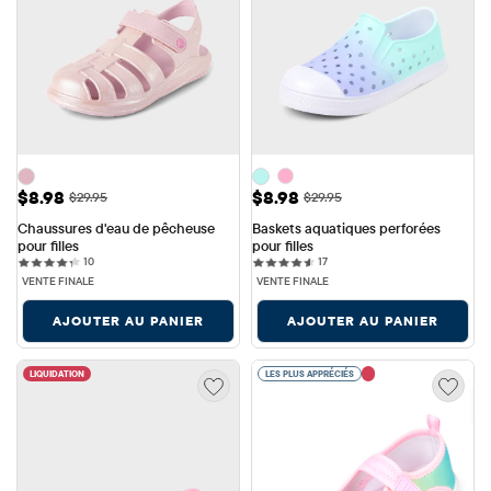
Prix ​​de vente: $8.98
Prix ​​de vente: $8.98
$8.98
$8.98
Prix ​​d'origine: $29.95
Prix ​​d'origine: $29.95
$29.95
$29.95
Chaussures d'eau de pêcheuse 
Baskets aquatiques perforées 
pour filles
pour filles
10 reviews
17 reviews
10
17
VENTE FINALE
VENTE FINALE
AJOUTER AU PANIER
AJOUTER AU PANIER
LIQUIDATION
LES PLUS APPRÉCIÉS