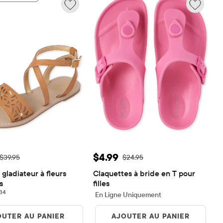
de vente: $11.98
Prix ​​de vente: $4.99
$4.99
Prix ​​d'origine: $39.95
Prix ​​d'origine: $24.95
$39.95
$24.95
gladiateur à fleurs 
Claquettes à bride en T pour 
s
filles
34 reviews
34
En Ligne Uniquement
OUTER AU PANIER
AJOUTER AU PANIER