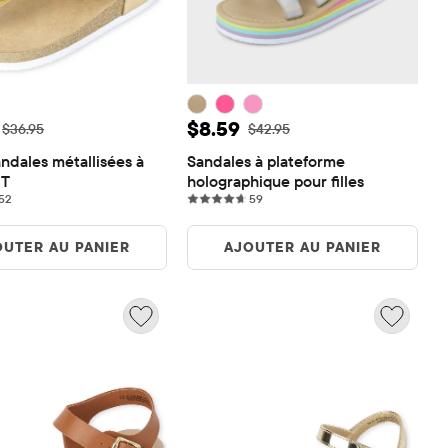
de vente: $11.08
Prix ​​de vente: $8.59
$8.59
Prix ​​d'origine: $36.95
Prix ​​d'origine: $42.95
$36.95
$42.95
andales métallisées à 
Sandales à plateforme 
 T
holographique pour filles
52 reviews
59 reviews
52
59
OUTER AU PANIER
AJOUTER AU PANIER