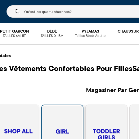
Le champ de recherche ci-dessous filtre les recherch
PETIT GARÇON
BÉBÉ
PYJAMAS
CHAUSSUR
TAILLES 6M-5T
TAILLES 0-18M
Tailles Bébé-Adulte
dales
es Vêtements Confortables Pour FillesS
Magasiner Par Ge