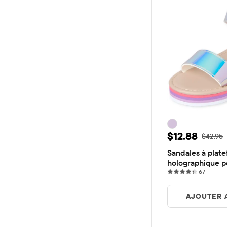
Prix ​​de vent
$12.88
Prix ​​d'
$42.95
Sandales à plate
holographique po
67 revi
67
AJOUTER 