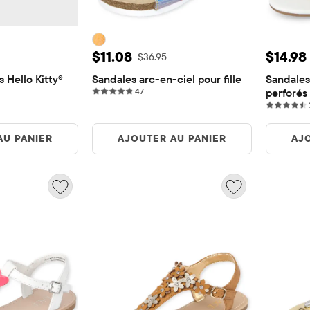
te: $28.98
Prix ​​de vente: $11.08
Prix ​​
$11.08
$14.98
origine: $57.95
Prix ​​d'origine: $36.95
$36.95
 Hello Kitty® 
Sandales arc-en-ciel pour fille
Sandales 
47 reviews
47
perforés 
s
AU PANIER
AJOUTER AU PANIER
AJ