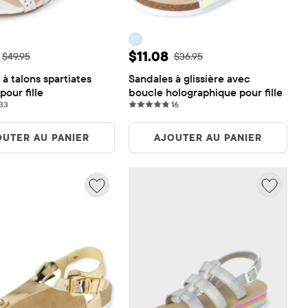
de vente: $14.98
Prix ​​de vente: $11.08
$11.08
Prix ​​d'origine: $49.95
Prix ​​d'origine: $36.95
$49.95
$36.95
à talons spartiates 
Sandales à glissière avec 
pour fille
boucle holographique pour fille
33 reviews
16 reviews
33
16
OUTER AU PANIER
AJOUTER AU PANIER