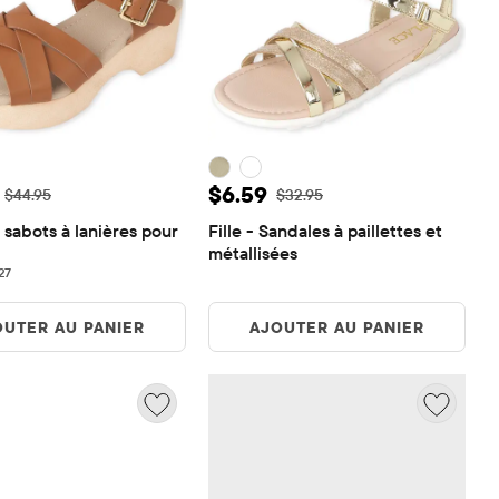
de vente: $13.48
Prix ​​de vente: $6.59
$6.59
Prix ​​d'origine: $44.95
Prix ​​d'origine: $32.95
$44.95
$32.95
sabots à lanières pour 
Fille - Sandales à paillettes et 
métallisées
27 reviews
27
OUTER AU PANIER
AJOUTER AU PANIER