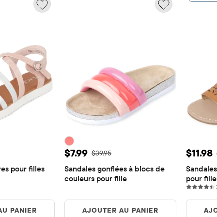
e: $11.98
Prix ​​de vente: $7.99
Prix ​​
$7.99
$11.98
rigine: $39.95
Prix ​​d'origine: $39.95
$39.95
es pour filles
Sandales gonflées à blocs de 
Sandales 
ws
couleurs pour fille
pour fille
AU PANIER
AJOUTER AU PANIER
AJ