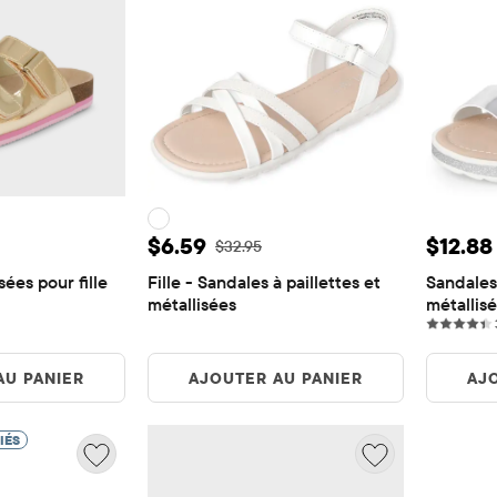
e: $7.39
Prix ​​de vente: $6.59
Prix ​​
$6.59
$12.88
igine: $36.95
Prix ​​d'origine: $32.95
$32.95
ées pour fille
Fille - Sandales à paillettes et 
Sandales
métallisées
métallisé
AU PANIER
AJOUTER AU PANIER
AJ
IÉS