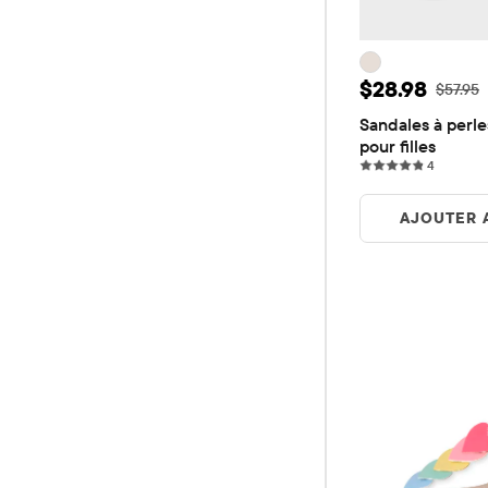
Prix ​​de ven
$28.98
Prix ​​d'
$57.95
Sandales à perles
pour filles
4 review
4
AJOUTER 