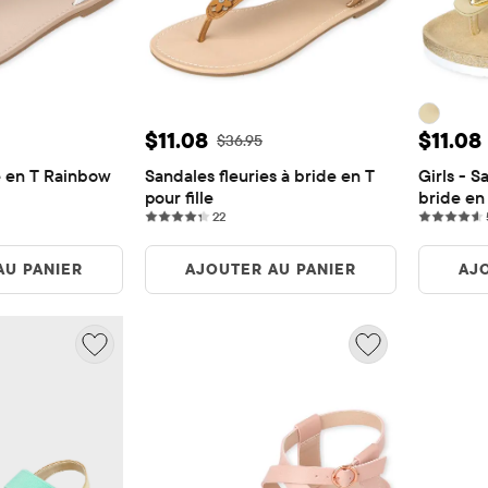
e: $7.39
Prix ​​de vente: $11.08
Prix ​​
$11.08
$11.08
igine: $36.95
Prix ​​d'origine: $36.95
$36.95
 en T Rainbow 
Sandales fleuries à bride en T 
Girls - S
pour fille
bride en
22 reviews
22
AU PANIER
AJOUTER AU PANIER
AJ