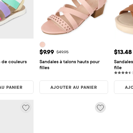
e: $7.39
Prix ​​de vente: $9.99
Prix ​​
$9.99
$13.48
igine: $36.95
Prix ​​d'origine: $49.95
$49.95
 de couleurs 
Sandales à talons hauts pour 
Sandales 
filles
fille
AU PANIER
AJOUTER AU PANIER
AJ