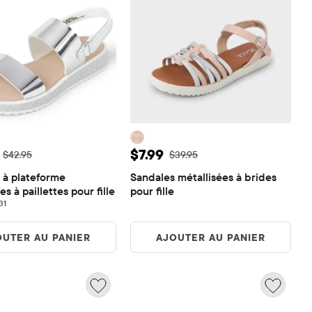
de vente: $12.88
Prix ​​de vente: $7.99
$7.99
Prix ​​d'origine: $42.95
Prix ​​d'origine: $39.95
$42.95
$39.95
 à plateforme 
Sandales métallisées à brides 
es à paillettes pour fille
pour fille
31 reviews
31
OUTER AU PANIER
AJOUTER AU PANIER