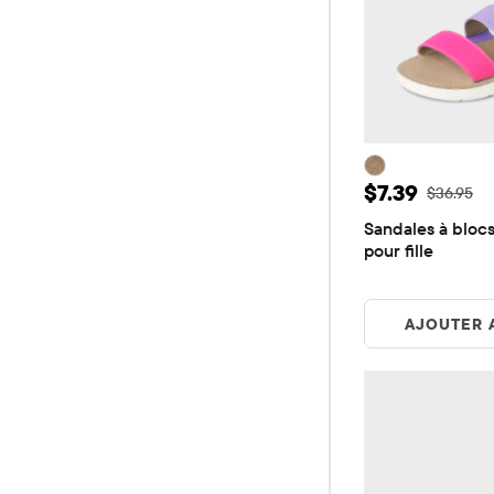
Prix ​​de vent
$7.39
Prix ​​d'or
$36.95
Sandales à blocs
pour fille
AJOUTER 