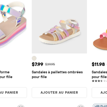
e: $12.88
Prix ​​de vente: $7.99
Prix ​​
$7.99
$11.98
origine: $42.95
Prix ​​d'origine: $39.95
$39.95
forme 
Sandales à paillettes ombrées 
Sandales 
ur fille
pour fille
pour fille
ews
AU PANIER
AJOUTER AU PANIER
AJ
LES PLU