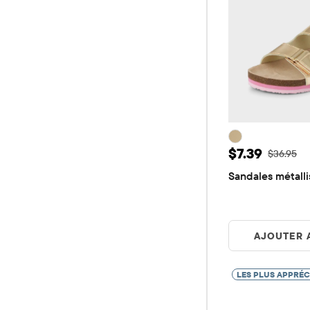
Prix ​​de vent
$7.39
Prix ​​d'or
$36.95
Sandales métallis
AJOUTER 
LES PLUS APPRÉC