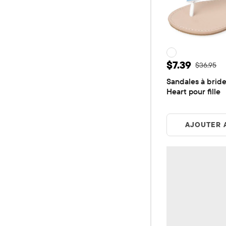
Prix ​​de vent
$7.39
Prix ​​d'or
$36.95
Sandales à bride
Heart pour fille
AJOUTER 