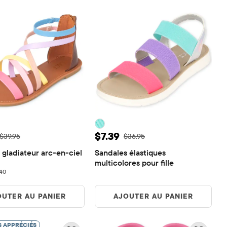
de vente: $11.98
Prix ​​de vente: $7.39
$7.39
Prix ​​d'origine: $39.95
Prix ​​d'origine: $36.95
$39.95
$36.95
gladiateur arc-en-ciel 
Sandales élastiques 
multicolores pour fille
40 reviews
40
OUTER AU PANIER
AJOUTER AU PANIER
S APPRÉCIÉS