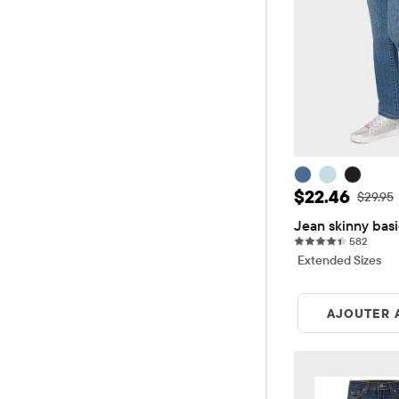
Prix ​​de ven
$22.46
Prix ​​d'
$29.95
Jean skinny basi
582 re
582
Extended Sizes
AJOUTER 