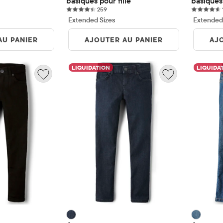
basiques pour fille
basiques 
259 reviews
259
Extended Sizes
Extended
AU PANIER
AJOUTER AU PANIER
AJ
LIQUIDATION
LIQUIDA