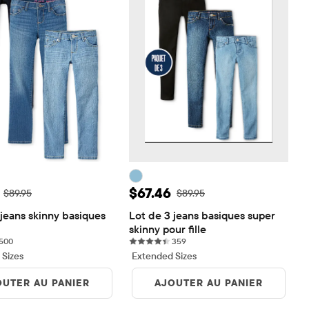
de vente: $67.46
Prix ​​de vente: $67.46
$67.46
Prix ​​d'origine: $89.95
Prix ​​d'origine: $89.95
$89.95
$89.95
jeans skinny basiques 
Lot de 3 jeans basiques super 
skinny pour fille
500 reviews
359 reviews
500
359
 Sizes
Extended Sizes
OUTER AU PANIER
AJOUTER AU PANIER