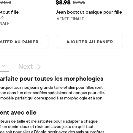
de vente: $7.20
Prix ​​de vente: $8.98
$8.98
rix ​​d'origine: $24.50
Prix ​​d'origine: $29.95
$24.50
$29.95
cut fille
Jean bootcut basique pour fille
56 reviews
56
VENTE FINALE
INALE
OUTER AU PANIER
AJOUTER AU PANIER
Next
 parfaite pour toutes les morphologies
ourquoi tous nos jeans grande taille et slim pour filles sont
ance dans l'un des modèles spécialement conçus pour elle.
le modèle parfait qui correspond à sa morphologie et à son
gent avec elle
teurs de taille et d'élasticités pour s'adapter à chaque
n denim doux et résistant, avec juste ce qu'il faut
soit pour aller à l'école, sortir avec des amis ou profiter