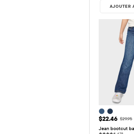
AJOUTER 
Prix ​​de ven
$22.46
Prix ​​d'
$29.95
Jean bootcut bas
678 re
678