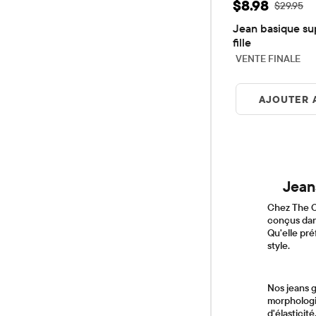
Prix ​​de vent
$8.98
Prix ​​d'or
$29.95
Jean basique sup
fille
VENTE FINALE
AJOUTER 
Jeans
Chez The Ch
conçus dans
Qu'elle pré
style.
Nos jeans g
morphologie
d'élasticit