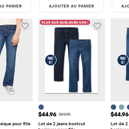
AU PANIER
AJOUTER AU PANIER
AJ
PLUS QUE QUELQUES-UNS !
te: $22.46
Prix ​​de vente: $44.96
Prix ​​
$44.96
$44.96
origine: $29.95
Prix ​​d'origine: $59.95
$59.95
ique pour fille
Lot de 2 jeans bootcut 
Lot de 2 
views