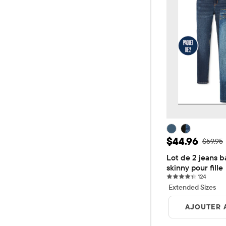
Prix ​​de ven
$44.96
Prix ​​d'
$59.95
Lot de 2 jeans b
skinny pour fille
124 rev
124
Extended Sizes
AJOUTER 