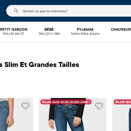
Le champ de recherche ci-dessous filtre les recherch
PETIT GARÇON
BÉBÉ
PYJAMAS
CHAUSSUR
TAILLES 6M-5T
TAILLES 0-18M
Tailles Bébé-Adulte
s Slim Et Grandes Tailles
PLUS QUE QUELQUES-UNS !
PLUS QU