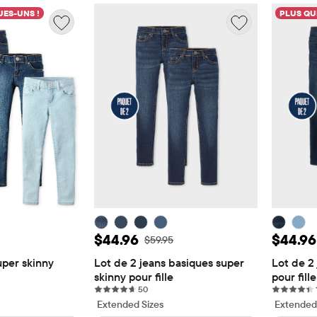
ES-UNS !
PLUS QU
te: $89.96
Prix ​​de vente: $44.96
Prix ​​
$44.96
$44.96
origine: $119.95
Prix ​​d'origine: $59.95
$59.95
per skinny 
Lot de 2 jeans basiques super 
Lot de 2 
skinny pour fille
pour fille
eviews
50 reviews
50
Extended Sizes
Extended