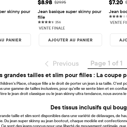
e: $8.98
Prix ​​de vente: $8.98
Prix ​​
$8.98
$7.20
igine: $29.95
Prix ​​d'origine: $29.95
P
$29.95
er skinny pour 
Jean basique super skinny pour 
Jean boot
fille
256 reviews
256
VENTE F
VENTE FINALE
AU PANIER
AJOUTER AU PANIER
AJ
Page 1 of 1
Previous
 grandes tailles et slim pour filles : La coupe
ildren's Place, chaque fille a le droit de porter un jean à sa taille. C'est p
 une gamme de tailles inclusives, pour qu'elle se sente bien et en confi
fère le jean droit classique ou le jean skinny ultra tendance, nous avons 
Des tissus inclusifs qui bou
rande taille et slim sont disponibles dans une variété de délavages, de hau
. Du jean super skinny au jean bootcut, chaque modèle est confectionné e
é. Ce sont des jeans conçus pour une liberté de mouvement optimale, que ce 