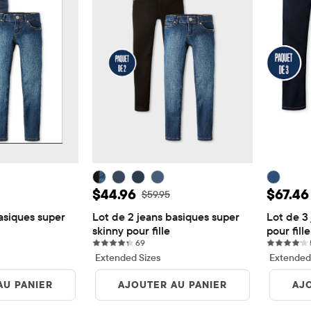
te: $44.96
Prix ​​de vente: $44.96
Prix ​​
$44.96
$67.46
origine: $59.95
Prix ​​d'origine: $59.95
$59.95
asiques super 
Lot de 2 jeans basiques super 
Lot de 3 
skinny pour fille
pour fille
iews
69 reviews
69
Extended Sizes
Extended
AU PANIER
AJOUTER AU PANIER
AJ