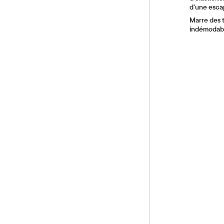
d'une esca
Marre des t
indémodabl