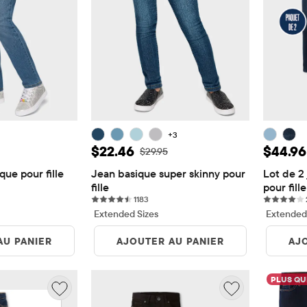
+3
te: $22.46
Prix ​​de vente: $22.46
Prix ​​
$22.46
$44.96
origine: $29.95
Prix ​​d'origine: $29.95
$29.95
que pour fille
Jean basique super skinny pour 
Lot de 2 
views
fille
pour fille
1183 reviews
1183
Extended Sizes
Extended
AU PANIER
AJOUTER AU PANIER
AJ
PLUS QU