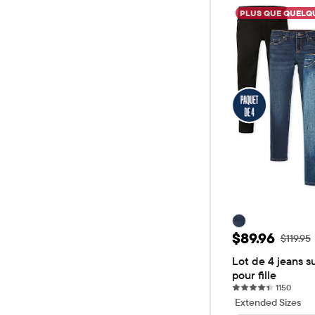
PLUS QUE QUELQU
Prix ​​de ven
$89.96
Prix ​​d'
$119.95
Lot de 4 jeans su
pour fille
1150 r
1150
Extended Sizes