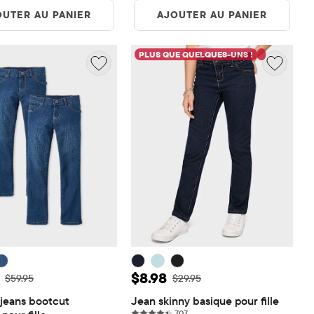
OUTER AU PANIER
AJOUTER AU PANIER
PLUS QUE QUELQUES-UNS !
de vente: $44.96
Prix ​​de vente: $8.98
$8.98
Prix ​​d'origine: $59.95
Prix ​​d'origine: $29.95
$59.95
$29.95
jeans bootcut 
Jean skinny basique pour fille
707 reviews
707