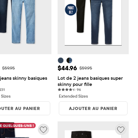
de vente: $44.96
Prix ​​de vente: $44.96
$44.96
Prix ​​d'origine: $59.95
Prix ​​d'origine: $59.95
$59.95
$59.95
jeans skinny basiques 
Lot de 2 jeans basiques super 
skinny pour fille
231 reviews
96 reviews
231
96
 Sizes
Extended Sizes
OUTER AU PANIER
AJOUTER AU PANIER
E QUELQUES-UNS !