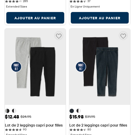
285 reviews
37 reviews
285
37
Extended Sizes
En Ligne Uniquement
AJOUTER AU PANIER
AJOUTER AU PANIER
Prix ​​de vente: $12.48
Prix ​​de vente: $15.98
$12.48
$15.98
Prix ​​d'origine: $24.95
Prix ​​d'origine: $31.95
$24.95
$31.95
Lot de 2 leggings capri pour filles
Lot de 2 leggings capri pour filles
90 reviews
80 reviews
90
80
Extended Sizes
Extended Sizes