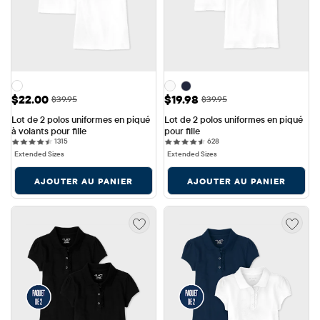
Prix ​​de vente: $22.00
Prix ​​de vente: $19.98
$22.00
$19.98
Prix ​​d'origine: $39.95
Prix ​​d'origine: $39.95
$39.95
$39.95
Lot de 2 polos uniformes en piqué 
Lot de 2 polos uniformes en piqué 
à volants pour fille
pour fille
1315 reviews
628 reviews
1315
628
Extended Sizes
Extended Sizes
AJOUTER AU PANIER
AJOUTER AU PANIER