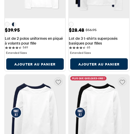
Prix: $39.95
Prix ​​de vente: $28.48
$39.95
$28.48
Prix ​​d'origine: $56.95
$56.95
Lot de 2 polos uniformes en piqué 
Lot de 3 t-shirts superposés 
à volants pour fille
basiques pour filles
549 reviews
65 reviews
549
65
Extended Sizes
Extended Sizes
AJOUTER AU PANIER
AJOUTER AU PANIER
PLUS QUE QUELQUES-UNS !