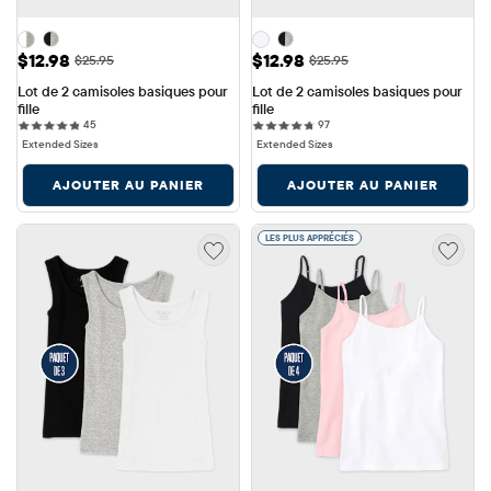
Prix ​​de vente: $12.98
Prix ​​de vente: $12.98
$12.98
$12.98
Prix ​​d'origine: $25.95
Prix ​​d'origine: $25.95
$25.95
$25.95
Lot de 2 camisoles basiques pour 
Lot de 2 camisoles basiques pour 
fille
fille
45 reviews
97 reviews
45
97
Extended Sizes
Extended Sizes
AJOUTER AU PANIER
AJOUTER AU PANIER
LES PLUS APPRÉCIÉS