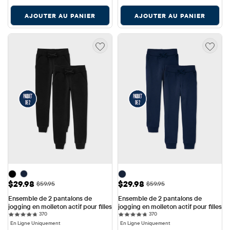
AJOUTER AU PANIER
AJOUTER AU PANIER
Prix ​​de vente: $29.98
Prix ​​de vente: $29.98
$29.98
$29.98
Prix ​​d'origine: $59.95
Prix ​​d'origine: $59.95
$59.95
$59.95
Ensemble de 2 pantalons de 
Ensemble de 2 pantalons de 
jogging en molleton actif pour filles
jogging en molleton actif pour filles
370 reviews
370 reviews
370
370
En Ligne Uniquement
En Ligne Uniquement