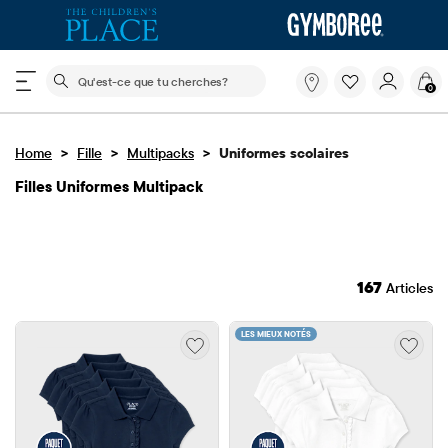
Le champ de recherche ci-dessous filtre les recherch
Qu'est-
0
ce
que
tu
>
>
>
Home
Fille
Multipacks
Uniformes scolaires
cherches?
Filles Uniformes Multipack
167
Articles
LES MIEUX NOTÉS