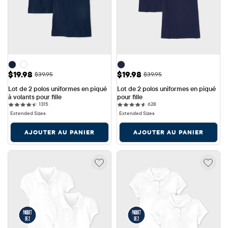
Prix ​​de vente: $19.98
Prix ​​de vente: $19.98
$19.98
$19.98
Prix ​​d'origine: $39.95
Prix ​​d'origine: $39.95
$39.95
$39.95
Lot de 2 polos uniformes en piqué 
Lot de 2 polos uniformes en piqué 
à volants pour fille
pour fille
1315 reviews
628 reviews
1315
628
Extended Sizes
Extended Sizes
AJOUTER AU PANIER
AJOUTER AU PANIER