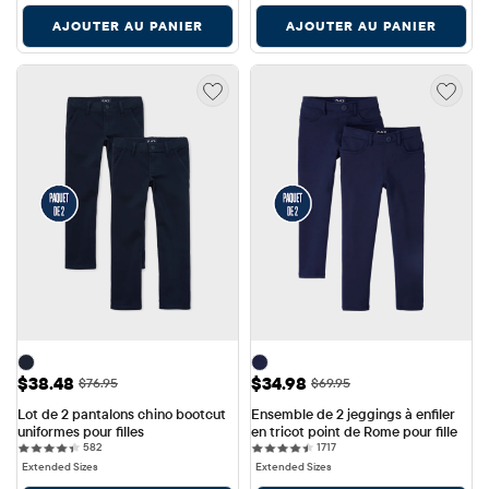
AJOUTER AU PANIER
AJOUTER AU PANIER
Prix ​​de vente: $38.48
Prix ​​de vente: $34.98
$38.48
$34.98
Prix ​​d'origine: $76.95
Prix ​​d'origine: $69.95
$76.95
$69.95
Lot de 2 pantalons chino bootcut 
Ensemble de 2 jeggings à enfiler 
uniformes pour filles
en tricot point de Rome pour fille
582 reviews
1717 reviews
582
1717
Extended Sizes
Extended Sizes