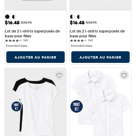
Prix ​​de vente: $16.48
Prix ​​de vente: $16.48
$16.48
$16.48
Prix ​​d'origine: $32.95
Prix ​​d'origine: $32.95
$32.95
$32.95
Lot de 2 t-shirts superposés de 
Lot de 2 t-shirts superposés de 
base pour filles
base pour filles
160 reviews
160 reviews
160
160
Extended Sizes
Extended Sizes
AJOUTER AU PANIER
AJOUTER AU PANIER