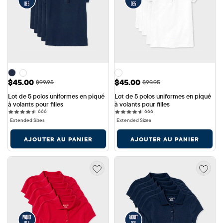
Prix ​​de vente: $45.00
Prix ​​de vente: $45.00
$45.00
$45.00
Prix ​​d'origine: $99.95
Prix ​​d'origine: $99.95
$99.95
$99.95
Lot de 5 polos uniformes en piqué 
Lot de 5 polos uniformes en piqué 
à volants pour filles
à volants pour filles
666 reviews
666 reviews
666
666
Extended Sizes
Extended Sizes
AJOUTER AU PANIER
AJOUTER AU PANIER