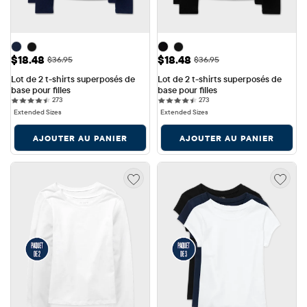
Prix ​​de vente: $18.48
Prix ​​de vente: $18.48
$18.48
$18.48
Prix ​​d'origine: $36.95
Prix ​​d'origine: $36.95
$36.95
$36.95
Lot de 2 t-shirts superposés de 
Lot de 2 t-shirts superposés de 
base pour filles
base pour filles
273 reviews
273 reviews
273
273
Extended Sizes
Extended Sizes
AJOUTER AU PANIER
AJOUTER AU PANIER