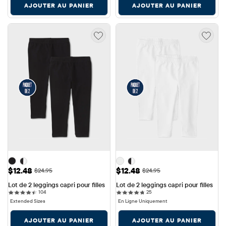
AJOUTER AU PANIER
AJOUTER AU PANIER
Prix ​​de vente: $12.48
Prix ​​de vente: $12.48
$12.48
$12.48
Prix ​​d'origine: $24.95
Prix ​​d'origine: $24.95
$24.95
$24.95
Lot de 2 leggings capri pour filles
Lot de 2 leggings capri pour filles
104 reviews
25 reviews
104
25
Extended Sizes
En Ligne Uniquement
AJOUTER AU PANIER
AJOUTER AU PANIER