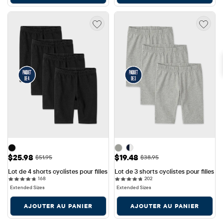
Prix ​​de vente: $25.98
Prix ​​de vente: $19.48
$25.98
$19.48
Prix ​​d'origine: $51.95
Prix ​​d'origine: $38.95
$51.95
$38.95
Lot de 4 shorts cyclistes pour filles
Lot de 3 shorts cyclistes pour filles
168 reviews
202 reviews
168
202
Extended Sizes
Extended Sizes
AJOUTER AU PANIER
AJOUTER AU PANIER