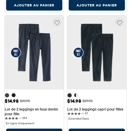
AJOUTER AU PANIER
AJOUTER AU PANIER
Prix ​​de vente: $14.98
Prix ​​de vente: $14.98
$14.98
$14.98
Prix ​​d'origine: $29.95
Prix ​​d'origine: $29.95
$29.95
$29.95
Lot de 2 leggings en faux denim 
Lot de 2 leggings capri pour filles
47 reviews
pour fille
47
254 reviews
254
Extended Sizes
En Ligne Uniquement