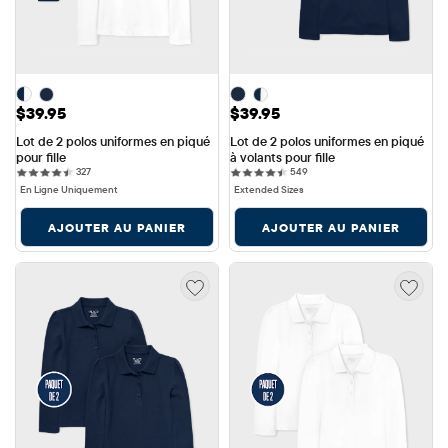
Prix: $39.95
Prix: $39.95
$39.95
$39.95
Lot de 2 polos uniformes en piqué 
Lot de 2 polos uniformes en piqué 
pour fille
à volants pour fille
327 reviews
549 reviews
327
549
En Ligne Uniquement
Extended Sizes
AJOUTER AU PANIER
AJOUTER AU PANIER