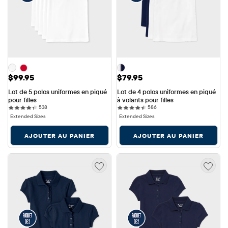
Prix: $99.95
Prix: $79.95
$99.95
$79.95
Lot de 5 polos uniformes en piqué 
Lot de 4 polos uniformes en piqué 
pour filles
à volants pour filles
538 reviews
586 reviews
538
586
Extended Sizes
Extended Sizes
AJOUTER AU PANIER
AJOUTER AU PANIER