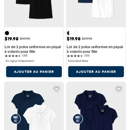
Prix ​​de vente: $19.98
Prix ​​de vente: $19.98
$19.98
$19.98
Prix ​​d'origine: $39.95
Prix ​​d'origine: $39.95
$39.95
$39.95
Lot de 2 polos uniformes en piqué 
Lot de 2 polos uniformes en piqué 
à volants pour fille
à volants pour fille
1315 reviews
1315 reviews
1315
1315
En Ligne Uniquement
Extended Sizes
AJOUTER AU PANIER
AJOUTER AU PANIER