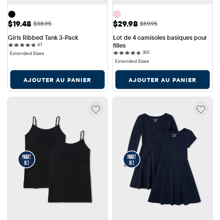
Prix ​​de vente: $19.48
Prix ​​de vente: $29.98
$19.48
$29.98
Prix ​​d'origine: $38.95
Prix ​​d'origine: $59.95
$38.95
$59.95
Girls Ribbed Tank 3-Pack
Lot de 4 camisoles basiques pour 
61 reviews
61
filles
301 reviews
301
Extended Sizes
Extended Sizes
AJOUTER AU PANIER
AJOUTER AU PANIER