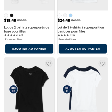
Prix ​​de vente: $18.48
Prix ​​de vente: $24.48
$18.48
$24.48
Prix ​​d'origine: $36.95
Prix ​​d'origine: $48.95
$36.95
$48.95
Lot de 2 t-shirts superposés de 
Lot de 3 t-shirts à superposition 
base pour filles
basiques pour filles
273 reviews
52 reviews
273
52
Extended Sizes
Extended Sizes
AJOUTER AU PANIER
AJOUTER AU PANIER