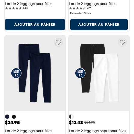
Lot de 2 leggings pour filles
Lot de 2 leggings pour filles
445 reviews
726 reviews
445
726
Extended Sizes
AJOUTER AU PANIER
AJOUTER AU PANIER
Prix: $24.95
Prix ​​de vente: $12.48
$24.95
$12.48
Prix ​​d'origine: $24.95
$24.95
Lot de 2 leggings pour filles
Lot de 2 leggings capri pour filles