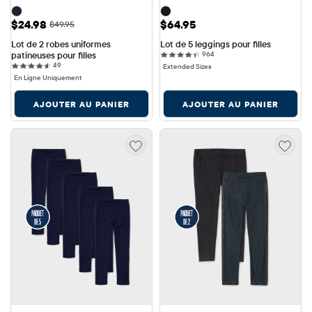
Prix ​​de vente: $24.98
Prix: $64.95
$24.98
$64.95
Prix ​​d'origine: $49.95
$49.95
Lot de 2 robes uniformes 
Lot de 5 leggings pour filles
964 reviews
patineuses pour filles
964
49 reviews
49
Extended Sizes
En Ligne Uniquement
AJOUTER AU PANIER
AJOUTER AU PANIER