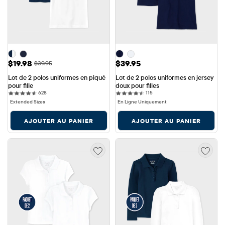
Prix ​​de vente: $19.98
Prix: $39.95
$19.98
$39.95
Prix ​​d'origine: $39.95
$39.95
Lot de 2 polos uniformes en piqué 
Lot de 2 polos uniformes en jersey 
pour fille
doux pour filles
628 reviews
115 reviews
628
115
Extended Sizes
En Ligne Uniquement
AJOUTER AU PANIER
AJOUTER AU PANIER