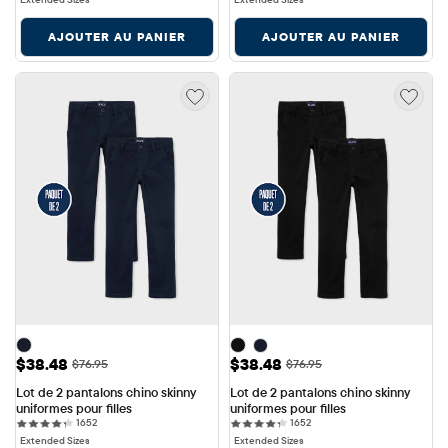
AJOUTER AU PANIER
AJOUTER AU PANIER
Prix ​​de vente: $38.48
Prix ​​de vente: $38.48
$38.48
$38.48
Prix ​​d'origine: $76.95
Prix ​​d'origine: $76.95
$76.95
$76.95
Lot de 2 pantalons chino skinny 
Lot de 2 pantalons chino skinny 
uniformes pour filles
uniformes pour filles
1652 reviews
1652 reviews
1652
1652
Extended Sizes
Extended Sizes