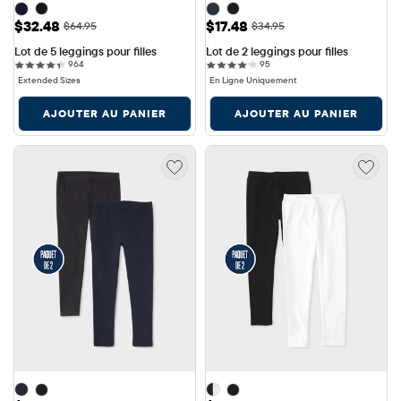
Prix ​​de vente: $32.48
Prix ​​de vente: $17.48
$32.48
$17.48
Prix ​​d'origine: $64.95
Prix ​​d'origine: $34.95
$64.95
$34.95
Lot de 5 leggings pour filles
Lot de 2 leggings pour filles
964 reviews
95 reviews
964
95
Extended Sizes
En Ligne Uniquement
AJOUTER AU PANIER
AJOUTER AU PANIER