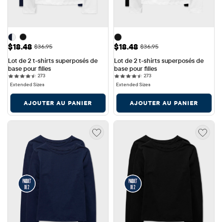
Prix ​​de vente: $18.48
Prix ​​de vente: $18.48
$18.48
$18.48
Prix ​​d'origine: $36.95
Prix ​​d'origine: $36.95
$36.95
$36.95
Lot de 2 t-shirts superposés de 
Lot de 2 t-shirts superposés de 
base pour filles
base pour filles
273 reviews
273 reviews
273
273
Extended Sizes
Extended Sizes
AJOUTER AU PANIER
AJOUTER AU PANIER