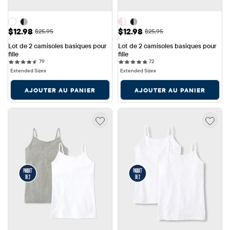
Prix ​​de vente: $12.98
Prix ​​de vente: $12.98
$12.98
$12.98
Prix ​​d'origine: $25.95
Prix ​​d'origine: $25.95
$25.95
$25.95
Lot de 2 camisoles basiques pour 
Lot de 2 camisoles basiques pour 
fille
fille
79 reviews
72 reviews
79
72
Extended Sizes
Extended Sizes
AJOUTER AU PANIER
AJOUTER AU PANIER