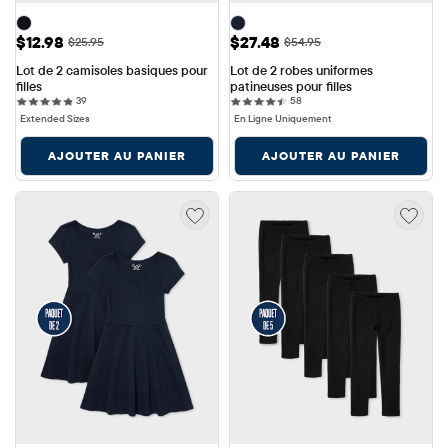
Prix ​​de vente: $12.98
Prix ​​de vente: $27.48
$12.98
$27.48
Prix ​​d'origine: $25.95
Prix ​​d'origine: $54.95
$25.95
$54.95
Lot de 2 camisoles basiques pour 
Lot de 2 robes uniformes 
filles
patineuses pour filles
39 reviews
58 reviews
39
58
Extended Sizes
En Ligne Uniquement
AJOUTER AU PANIER
AJOUTER AU PANIER