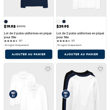
Prix ​​de vente: $19.98
Prix: $39.95
$19.98
$39.95
Prix ​​d'origine: $39.95
$39.95
Lot de 2 polos uniformes en piqué 
Lot de 2 polos uniformes en piqué 
pour fille
pour fille
327 reviews
327 reviews
327
327
En Ligne Uniquement
En Ligne Uniquement
AJOUTER AU PANIER
AJOUTER AU PANIER