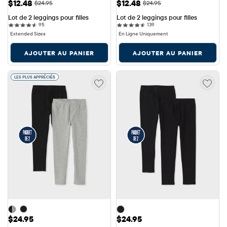
Prix ​​de vente: $12.48
Prix ​​de vente: $12.48
$12.48
$12.48
Prix ​​d'origine: $24.95
Prix ​​d'origine: $24.95
$24.95
$24.95
Lot de 2 leggings pour filles
Lot de 2 leggings pour filles
95 reviews
139 reviews
95
139
Extended Sizes
En Ligne Uniquement
AJOUTER AU PANIER
AJOUTER AU PANIER
LES PLUS APPRÉCIÉS
Prix: $24.95
Prix: $24.95
$24.95
$24.95