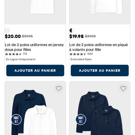
Prix ​​de vente: $20.00
Prix ​​de vente: $19.98
$20.00
$19.98
Prix ​​d'origine: $39.95
Prix ​​d'origine: $39.95
$39.95
$39.95
Lot de 2 polos uniformes en jersey 
Lot de 2 polos uniformes en piqué 
doux pour filles
à volants pour fille
115 reviews
549 reviews
115
549
En Ligne Uniquement
Extended Sizes
AJOUTER AU PANIER
AJOUTER AU PANIER