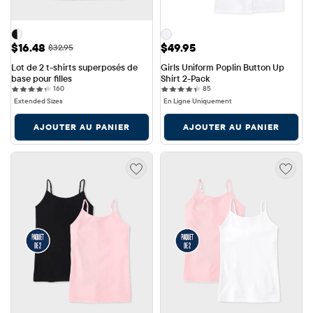
Prix ​​de vente: $16.48
Prix: $49.95
$16.48
$49.95
Prix ​​d'origine: $32.95
$32.95
Lot de 2 t-shirts superposés de 
Girls Uniform Poplin Button Up 
base pour filles
Shirt 2-Pack
160 reviews
85 reviews
160
85
Extended Sizes
En Ligne Uniquement
AJOUTER AU PANIER
AJOUTER AU PANIER