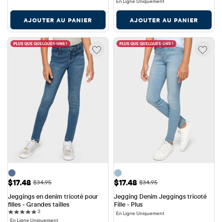
En Ligne Uniquement
AJOUTER AU PANIER
AJOUTER AU PANIER
PLUS QUE QUELQUES-UNS !
PLUS QUE QUELQUES-UNS !
Prix ​​de vente: $17.48
Prix ​​de vente: $17.48
$17.48
$17.48
Prix ​​d'origine: $34.95
Prix ​​d'origine: $34.95
$34.95
$34.95
Jeggings en denim tricoté pour 
Jegging Denim Jeggings tricoté 
filles - Grandes tailles
Fille - Plus
3 reviews
3
En Ligne Uniquement
En Ligne Uniquement