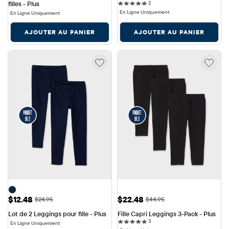
2 reviews
filles - Plus
2
En Ligne Uniquement
En Ligne Uniquement
AJOUTER AU PANIER
AJOUTER AU PANIER
Prix ​​de vente: $12.48
Prix ​​de vente: $22.48
$12.48
$22.48
Prix ​​d'origine: $24.95
Prix ​​d'origine: $44.95
$24.95
$44.95
Lot de 2 Leggings pour fille - Plus
Fille Capri Leggings 3-Pack - Plus
3 reviews
3
En Ligne Uniquement