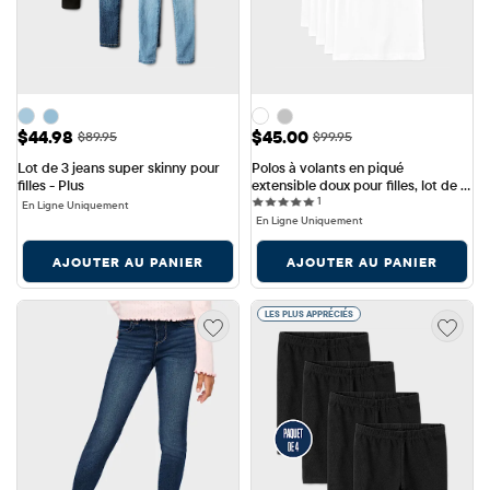
Prix ​​de vente: $44.98
Prix ​​de vente: $45.00
$44.98
$45.00
Prix ​​d'origine: $89.95
Prix ​​d'origine: $99.95
$89.95
$99.95
Lot de 3 jeans super skinny pour 
Polos à volants en piqué 
filles - Plus
extensible doux pour filles, lot de 5 
1 reviews
- Grande taille
1
En Ligne Uniquement
En Ligne Uniquement
AJOUTER AU PANIER
AJOUTER AU PANIER
LES PLUS APPRÉCIÉS