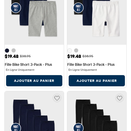
Prix ​​de vente: $19.48
Prix ​​de vente: $19.48
$19.48
$19.48
Prix ​​d'origine: $38.95
Prix ​​d'origine: $38.95
$38.95
$38.95
Fille Bike Short 3-Pack - Plus
Fille Bike Short 3-Pack - Plus
En Ligne Uniquement
En Ligne Uniquement
AJOUTER AU PANIER
AJOUTER AU PANIER