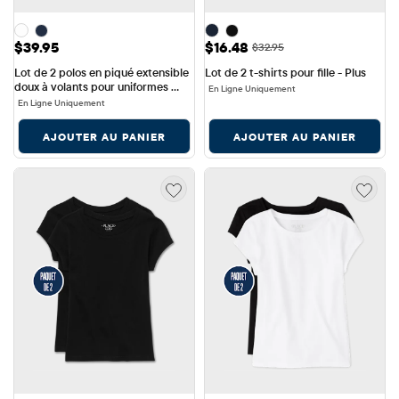
Prix: $39.95
Prix ​​de vente: $16.48
$39.95
$16.48
Prix ​​d'origine: $32.95
$32.95
Lot de 2 polos en piqué extensible 
Lot de 2 t-shirts pour fille - Plus
doux à volants pour uniformes 
En Ligne Uniquement
pour filles - Taille Plus
En Ligne Uniquement
AJOUTER AU PANIER
AJOUTER AU PANIER