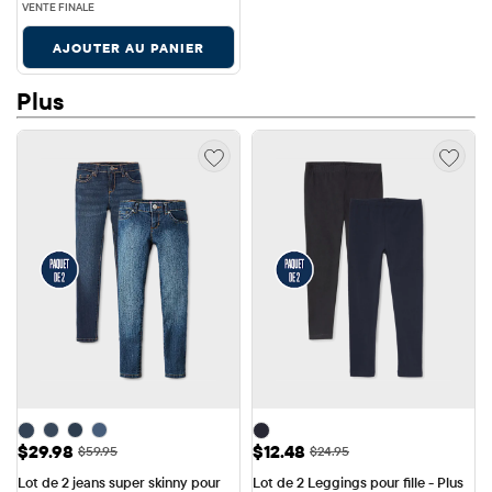
VENTE FINALE
AJOUTER AU PANIER
Plus
Prix ​​de vente: $29.98
Prix ​​de vente: $12.48
$29.98
$12.48
Prix ​​d'origine: $59.95
Prix ​​d'origine: $24.95
$59.95
$24.95
Lot de 2 jeans super skinny pour 
Lot de 2 Leggings pour fille - Plus