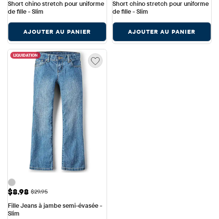
Short chino stretch pour uniforme 
Short chino stretch pour uniforme 
de fille - Slim
de fille - Slim
AJOUTER AU PANIER
AJOUTER AU PANIER
LIQUIDATION
Prix ​​de vente: $8.98
$8.98
Prix ​​d'origine: $29.95
$29.95
Fille Jeans à jambe semi-évasée - 
Slim