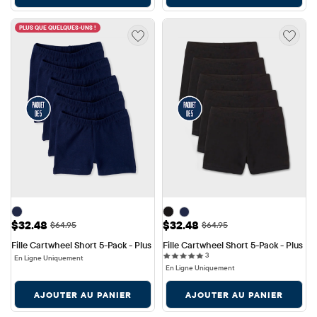
PLUS QUE QUELQUES-UNS !
Prix ​​de vente: $32.48
Prix ​​de vente: $32.48
$32.48
$32.48
Prix ​​d'origine: $64.95
Prix ​​d'origine: $64.95
$64.95
$64.95
Fille Cartwheel Short 5-Pack - Plus
Fille Cartwheel Short 5-Pack - Plus
3 reviews
3
En Ligne Uniquement
En Ligne Uniquement
AJOUTER AU PANIER
AJOUTER AU PANIER