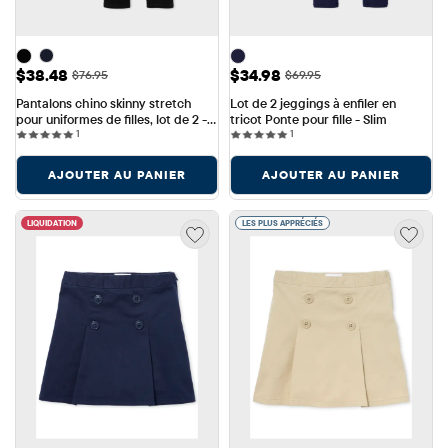
Prix ​​de vente: $38.48
Prix ​​de vente: $34.98
$38.48
$34.98
Prix ​​d'origine: $76.95
Prix ​​d'origine: $69.95
$76.95
$69.95
Pantalons chino skinny stretch 
Lot de 2 jeggings à enfiler en 
pour uniformes de filles, lot de 2 - 
tricot Ponte pour fille - Slim
1 reviews
1 reviews
Coupe slim
1
1
AJOUTER AU PANIER
AJOUTER AU PANIER
LIQUIDATION
LES PLUS APPRÉCIÉS