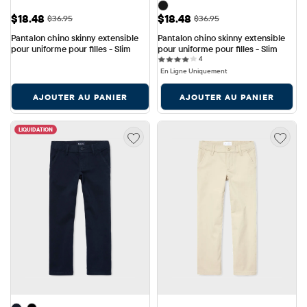
Prix ​​de vente: $18.48
Prix ​​de vente: $18.48
$18.48
$18.48
Prix ​​d'origine: $36.95
Prix ​​d'origine: $36.95
$36.95
$36.95
Pantalon chino skinny extensible 
Pantalon chino skinny extensible 
pour uniforme pour filles - Slim
pour uniforme pour filles - Slim
4 reviews
4
En Ligne Uniquement
AJOUTER AU PANIER
AJOUTER AU PANIER
LIQUIDATION