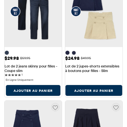
Prix ​​de vente: $29.98
Prix ​​de vente: $24.98
$29.98
$24.98
Prix ​​d'origine: $59.95
Prix ​​d'origine: $49.95
$59.95
$49.95
Lot de 2 jeans skinny pour filles - 
Lot de 2 jupes-shorts extensibles 
Coupe slim
à boutons pour filles - Slim
1 reviews
1
En Ligne Uniquement
AJOUTER AU PANIER
AJOUTER AU PANIER