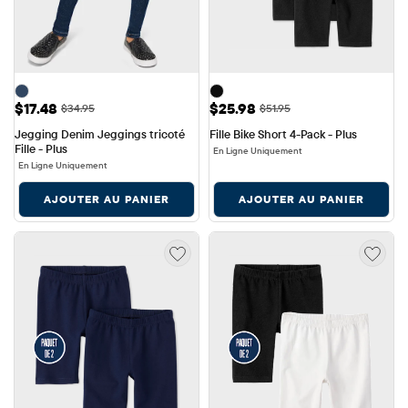
Prix ​​de vente: $17.48
Prix ​​de vente: $25.98
$17.48
$25.98
Prix ​​d'origine: $34.95
Prix ​​d'origine: $51.95
$34.95
$51.95
Jegging Denim Jeggings tricoté 
Fille Bike Short 4-Pack - Plus
Fille - Plus
En Ligne Uniquement
En Ligne Uniquement
AJOUTER AU PANIER
AJOUTER AU PANIER