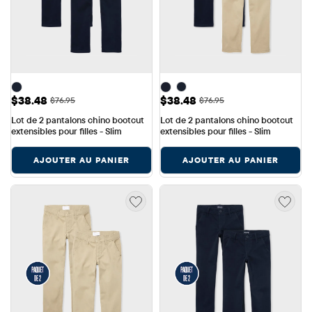
Prix ​​de vente: $38.48
Prix ​​de vente: $38.48
$38.48
$38.48
Prix ​​d'origine: $76.95
Prix ​​d'origine: $76.95
$76.95
$76.95
Lot de 2 pantalons chino bootcut 
Lot de 2 pantalons chino bootcut 
extensibles pour filles - Slim
extensibles pour filles - Slim
AJOUTER AU PANIER
AJOUTER AU PANIER