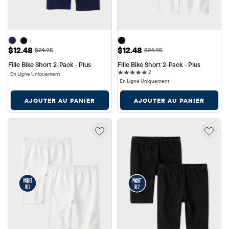
Prix ​​de vente: $12.48
Prix ​​de vente: $12.48
$12.48
$12.48
Prix ​​d'origine: $24.95
Prix ​​d'origine: $24.95
$24.95
$24.95
Fille Bike Short 2-Pack - Plus
Fille Bike Short 2-Pack - Plus
2 reviews
2
En Ligne Uniquement
En Ligne Uniquement
AJOUTER AU PANIER
AJOUTER AU PANIER