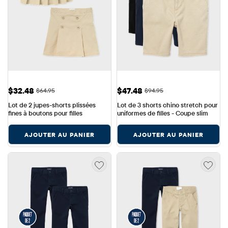
Prix ​​de vente: $32.48
Prix ​​de vente: $47.48
$32.48
$47.48
Prix ​​d'origine: $64.95
Prix ​​d'origine: $94.95
$64.95
$94.95
Lot de 2 jupes-shorts plissées 
Lot de 3 shorts chino stretch pour 
fines à boutons pour filles
uniformes de filles - Coupe slim
AJOUTER AU PANIER
AJOUTER AU PANIER