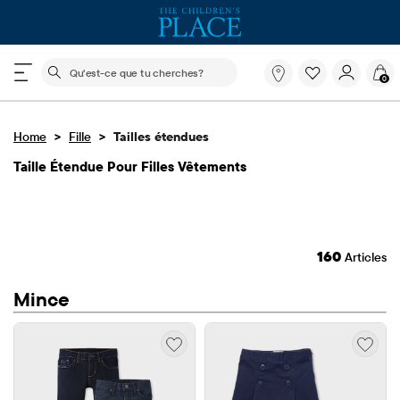
Le champ de recherche ci-dessous filtre les recherch
Qu'est-
0
ce
que
tu
>
>
Home
Fille
Tailles étendues
cherches?
Taille Étendue Pour Filles Vêtements
160
Articles
Mince