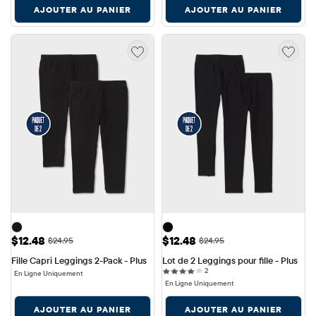
AJOUTER AU PANIER
AJOUTER AU PANIER
Prix ​​de vente: $12.48
Prix ​​de vente: $12.48
$12.48
$12.48
Prix ​​d'origine: $24.95
Prix ​​d'origine: $24.95
$24.95
$24.95
Fille Capri Leggings 2-Pack - Plus
Lot de 2 Leggings pour fille - Plus
2 reviews
2
En Ligne Uniquement
En Ligne Uniquement
AJOUTER AU PANIER
AJOUTER AU PANIER