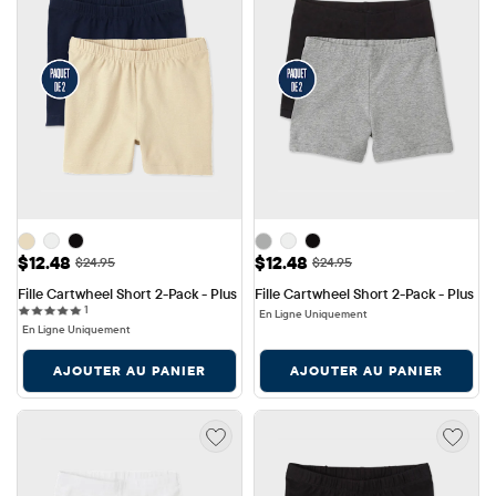
Prix ​​de vente: $12.48
Prix ​​de vente: $12.48
$12.48
$12.48
Prix ​​d'origine: $24.95
Prix ​​d'origine: $24.95
$24.95
$24.95
Fille Cartwheel Short 2-Pack - Plus
Fille Cartwheel Short 2-Pack - Plus
1 reviews
1
En Ligne Uniquement
En Ligne Uniquement
AJOUTER AU PANIER
AJOUTER AU PANIER