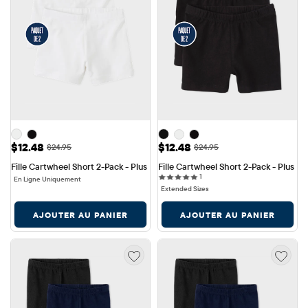
Prix ​​de vente: $12.48
Prix ​​de vente: $12.48
$12.48
$12.48
Prix ​​d'origine: $24.95
Prix ​​d'origine: $24.95
$24.95
$24.95
Fille Cartwheel Short 2-Pack - Plus
Fille Cartwheel Short 2-Pack - Plus
1 reviews
1
En Ligne Uniquement
Extended Sizes
AJOUTER AU PANIER
AJOUTER AU PANIER