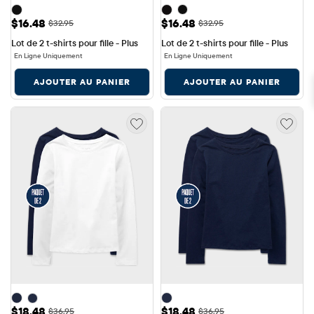
Prix ​​de vente: $16.48
Prix ​​de vente: $16.48
$16.48
$16.48
Prix ​​d'origine: $32.95
Prix ​​d'origine: $32.95
$32.95
$32.95
Lot de 2 t-shirts pour fille - Plus
Lot de 2 t-shirts pour fille - Plus
En Ligne Uniquement
En Ligne Uniquement
AJOUTER AU PANIER
AJOUTER AU PANIER
Prix ​​de vente: $18.48
Prix ​​de vente: $18.48
$18.48
$18.48
Prix ​​d'origine: $36.95
Prix ​​d'origine: $36.95
$36.95
$36.95