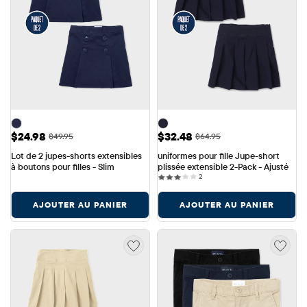
Prix ​​de vente: $24.98
Prix ​​de vente: $32.48
$24.98
$32.48
Prix ​​d'origine: $49.95
Prix ​​d'origine: $64.95
$49.95
$64.95
Lot de 2 jupes-shorts extensibles 
uniformes pour fille Jupe-short 
à boutons pour filles - Slim
plissée extensible 2-Pack - Ajusté
2 reviews
2
AJOUTER AU PANIER
AJOUTER AU PANIER