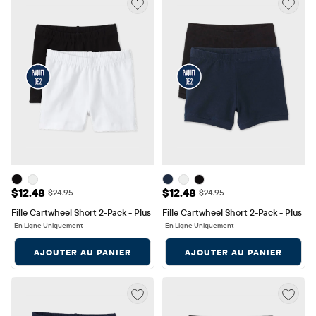
Prix ​​de vente: $12.48
Prix ​​de vente: $12.48
$12.48
$12.48
Prix ​​d'origine: $24.95
Prix ​​d'origine: $24.95
$24.95
$24.95
Fille Cartwheel Short 2-Pack - Plus
Fille Cartwheel Short 2-Pack - Plus
En Ligne Uniquement
En Ligne Uniquement
AJOUTER AU PANIER
AJOUTER AU PANIER