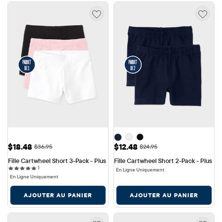
Prix ​​de vente: $18.48
Prix ​​de vente: $12.48
$18.48
$12.48
Prix ​​d'origine: $36.95
Prix ​​d'origine: $24.95
$36.95
$24.95
Fille Cartwheel Short 3-Pack - Plus
Fille Cartwheel Short 2-Pack - Plus
1 reviews
1
En Ligne Uniquement
En Ligne Uniquement
AJOUTER AU PANIER
AJOUTER AU PANIER