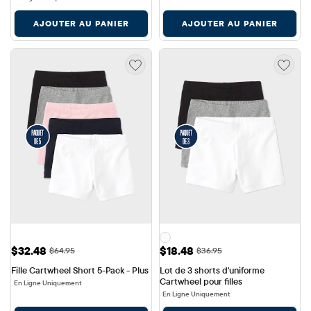
AJOUTER AU PANIER
AJOUTER AU PANIER
Prix ​​de vente: $32.48
Prix ​​de vente: $18.48
$32.48
$18.48
Prix ​​d'origine: $64.95
Prix ​​d'origine: $36.95
$64.95
$36.95
Fille Cartwheel Short 5-Pack - Plus
Lot de 3 shorts d'uniforme 
Cartwheel pour filles
En Ligne Uniquement
En Ligne Uniquement