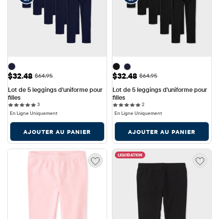
Prix ​​de vente: $32.48
Prix ​​de vente: $32.48
$32.48
$32.48
Prix ​​d'origine: $64.95
Prix ​​d'origine: $64.95
$64.95
$64.95
Lot de 5 leggings d'uniforme pour 
Lot de 5 leggings d'uniforme pour 
filles
filles
3 reviews
2 reviews
3
2
En Ligne Uniquement
En Ligne Uniquement
AJOUTER AU PANIER
AJOUTER AU PANIER
LIQUIDATION