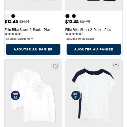
Prix ​​de vente: $12.48
Prix ​​de vente: $12.48
$12.48
$12.48
Prix ​​d'origine: $24.95
Prix ​​d'origine: $24.95
$24.95
$24.95
Fille Bike Short 2-Pack - Plus
Fille Bike Short 2-Pack - Plus
1 reviews
1 reviews
1
1
En Ligne Uniquement
En Ligne Uniquement
AJOUTER AU PANIER
AJOUTER AU PANIER