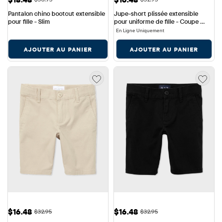
Pantalon chino bootcut extensible 
Jupe-short plissée extensible 
pour fille - Slim
pour uniforme de fille - Coupe 
ajustée
En Ligne Uniquement
AJOUTER AU PANIER
AJOUTER AU PANIER
Prix ​​de vente: $16.48
Prix ​​de vente: $16.48
$16.48
$16.48
Prix ​​d'origine: $32.95
Prix ​​d'origine: $32.95
$32.95
$32.95