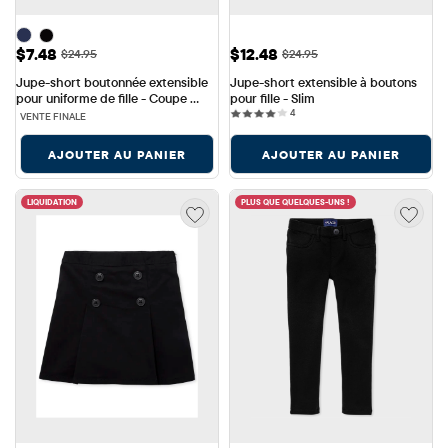
Prix ​​de vente: $7.48
Prix ​​de vente: $12.48
$7.48
$12.48
Prix ​​d'origine: $24.95
Prix ​​d'origine: $24.95
$24.95
$24.95
Jupe-short boutonnée extensible 
Jupe-short extensible à boutons 
pour uniforme de fille - Coupe 
pour fille - Slim
4 reviews
ajustée
4
VENTE FINALE
AJOUTER AU PANIER
AJOUTER AU PANIER
LIQUIDATION
PLUS QUE QUELQUES-UNS !