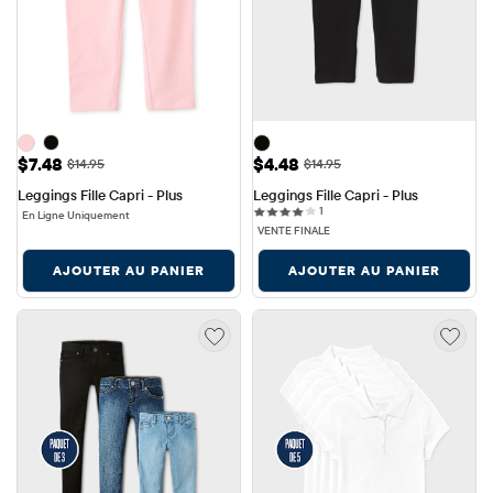
Prix ​​de vente: $7.48
Prix ​​de vente: $4.48
$7.48
$4.48
Prix ​​d'origine: $14.95
Prix ​​d'origine: $14.95
$14.95
$14.95
Leggings Fille Capri - Plus
Leggings Fille Capri - Plus
1 reviews
1
En Ligne Uniquement
VENTE FINALE
AJOUTER AU PANIER
AJOUTER AU PANIER