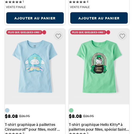
1 reviews
4 reviews
Pâques
1
Pâques
4
VENTE FINALE
VENTE FINALE
AJOUTER AU PANIER
AJOUTER AU PANIER
PLUS QUE QUELQUES-UNS !
PLUS QUE QUELQUES-UNS !
Prix ​​de vente: $8.08
Prix ​​de vente: $8.08
$8.08
$8.08
Prix ​​d'origine: $26.95
Prix ​​d'origine: $26.95
$26.95
$26.95
T-shirt graphique à paillettes 
T-shirt graphique Hello Kitty® à 
Cinnamoroll™ pour filles, motif 
paillettes pour filles, spécial Saint-
5 reviews
3 reviews
Pâques
5
Patrick
3