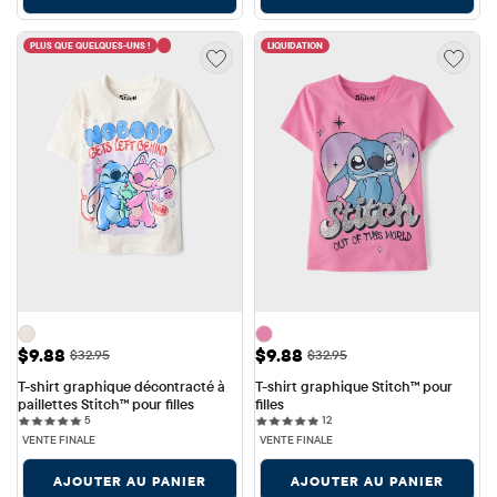
PLUS QUE QUELQUES-UNS !
LIQUIDATION
Prix ​​de vente: $9.88
Prix ​​de vente: $9.88
$9.88
$9.88
Prix ​​d'origine: $32.95
Prix ​​d'origine: $32.95
$32.95
$32.95
T-shirt graphique décontracté à 
T-shirt graphique Stitch™ pour 
paillettes Stitch™ pour filles
filles
5 reviews
12 reviews
5
12
VENTE FINALE
VENTE FINALE
AJOUTER AU PANIER
AJOUTER AU PANIER