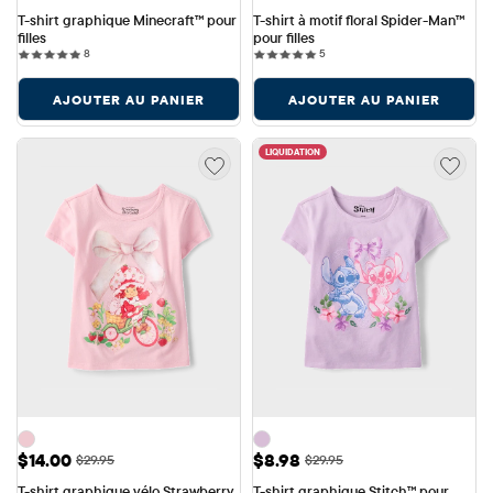
T-shirt graphique Minecraft™ pour 
T-shirt à motif floral Spider-Man™ 
filles
pour filles
8 reviews
5 reviews
8
5
AJOUTER AU PANIER
AJOUTER AU PANIER
LIQUIDATION
Prix ​​de vente: $14.00
Prix ​​de vente: $8.98
$14.00
$8.98
Prix ​​d'origine: $29.95
Prix ​​d'origine: $29.95
$29.95
$29.95
T-shirt graphique vélo Strawberry 
T-shirt graphique Stitch™ pour 