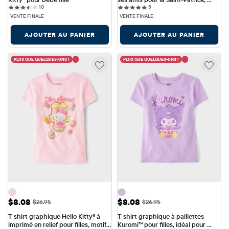
10 reviews
5 reviews
10
imprimé en relief, pour filles
5
VENTE FINALE
VENTE FINALE
AJOUTER AU PANIER
AJOUTER AU PANIER
PLUS QUE QUELQUES-UNS !
PLUS QUE QUELQUES-UNS !
Prix ​​de vente: $8.08
Prix ​​de vente: $8.08
$8.08
$8.08
Prix ​​d'origine: $26.95
Prix ​​d'origine: $26.95
$26.95
$26.95
T-shirt graphique Hello Kitty® à 
T-shirt graphique à paillettes 
imprimé en relief pour filles, motif 
Kuromi™ pour filles, idéal pour 