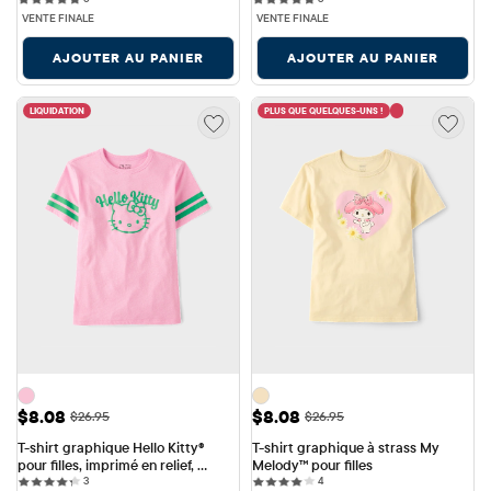
VENTE FINALE
VENTE FINALE
AJOUTER AU PANIER
AJOUTER AU PANIER
LIQUIDATION
PLUS QUE QUELQUES-UNS !
Prix ​​de vente: $8.08
Prix ​​de vente: $8.08
$8.08
$8.08
Prix ​​d'origine: $26.95
Prix ​​d'origine: $26.95
$26.95
$26.95
T-shirt graphique Hello Kitty® 
T-shirt graphique à strass My 
pour filles, imprimé en relief, 
Melody™ pour filles
3 reviews
4 reviews
spécial Saint-Patrick
3
4