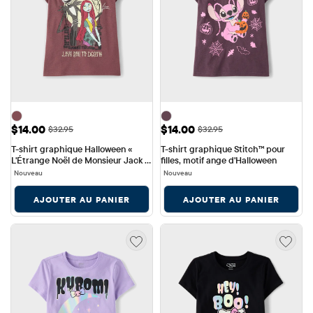
Prix ​​de vente: $14.00
Prix ​​de vente: $14.00
$14.00
$14.00
Prix ​​d'origine: $32.95
Prix ​​d'origine: $32.95
$32.95
$32.95
T-shirt graphique Halloween « 
T-shirt graphique Stitch™ pour 
L'Étrange Noël de Monsieur Jack » 
filles, motif ange d'Halloween
pour filles
Nouveau
Nouveau
AJOUTER AU PANIER
AJOUTER AU PANIER