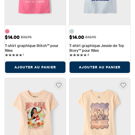
Prix ​​de vente: $14.00
Prix ​​de vente: $14.00
$14.00
$14.00
Prix ​​d'origine: $32.95
Prix ​​d'origine: $32.95
$32.95
$32.95
T-shirt graphique Stitch™ pour 
T-shirt graphique Jessie de Toy 
filles
Story™ pour filles
1 reviews
4 reviews
1
4
AJOUTER AU PANIER
AJOUTER AU PANIER