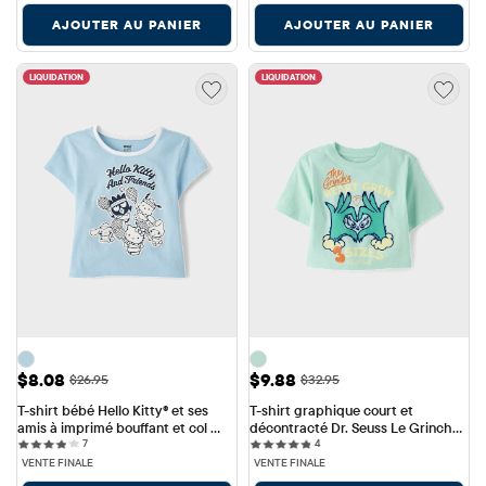
AJOUTER AU PANIER
AJOUTER AU PANIER
LIQUIDATION
LIQUIDATION
Prix ​​de vente: $8.08
Prix ​​de vente: $9.88
$8.08
$9.88
Prix ​​d'origine: $26.95
Prix ​​d'origine: $32.95
$26.95
$32.95
T-shirt bébé Hello Kitty® et ses 
T-shirt graphique court et 
amis à imprimé bouffant et col 
décontracté Dr. Seuss Le Grinch™ 
7 reviews
4 reviews
rond, style tennis, pour fille
7
pour filles
4
VENTE FINALE
VENTE FINALE