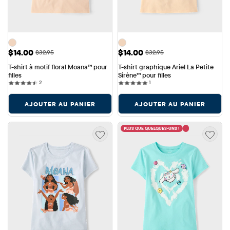
Prix ​​de vente: $14.00
Prix ​​de vente: $14.00
$14.00
$14.00
Prix ​​d'origine: $32.95
Prix ​​d'origine: $32.95
$32.95
$32.95
T-shirt à motif floral Moana™ pour 
T-shirt graphique Ariel La Petite 
filles
Sirène™ pour filles
2 reviews
1 reviews
2
1
AJOUTER AU PANIER
AJOUTER AU PANIER
PLUS QUE QUELQUES-UNS !