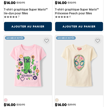
Prix ​​de vente: $14.00
Prix ​​de vente: $14.00
$14.00
$14.00
Prix ​​d'origine: $32.95
Prix ​​d'origine: $32.95
$32.95
$32.95
T-shirt graphique Super Mario™ 
T-shirt graphique Super Mario™ 
tie-dye pour filles
Princesse Peach pour filles
7 reviews
4 reviews
7
4
AJOUTER AU PANIER
AJOUTER AU PANIER
LES MIEUX NOTÉS
LES MIEUX NOTÉS
Prix ​​de vente: $14.00
Prix ​​de vente: $14.00
$14.00
$14.00
Prix ​​d'origine: $32.95
Prix ​​d'origine: $29.95
$32.95
$29.95