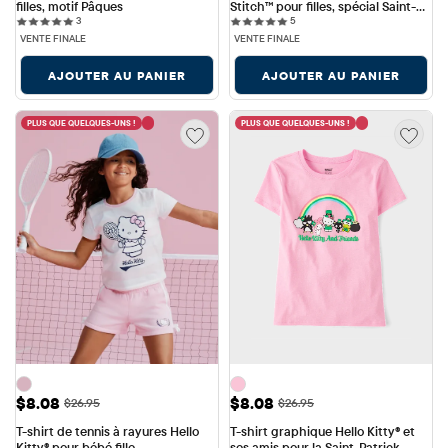
filles, motif Pâques
Stitch™ pour filles, spécial Saint-
3 reviews
5 reviews
3
Patrick
5
VENTE FINALE
VENTE FINALE
AJOUTER AU PANIER
AJOUTER AU PANIER
PLUS QUE QUELQUES-UNS !
PLUS QUE QUELQUES-UNS !
Prix ​​de vente: $8.08
Prix ​​de vente: $8.08
$8.08
$8.08
Prix ​​d'origine: $26.95
Prix ​​d'origine: $26.95
$26.95
$26.95
T-shirt de tennis à rayures Hello 
T-shirt graphique Hello Kitty® et 
Kitty® pour bébé fille
ses amis pour la Saint-Patrick, 