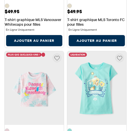
Prix: $49.95
Prix: $49.95
$49.95
$49.95
T-shirt graphique MLS Vancouver 
T-shirt graphique MLS Toronto FC 
Whitecaps pour filles
pour filles
En Ligne Uniquement
En Ligne Uniquement
AJOUTER AU PANIER
AJOUTER AU PANIER
PLUS QUE QUELQUES-UNS !
LIQUIDATION