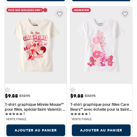
PLUS QUE QUELQUES-UNS !
LIQUIDATION
Prix ​​de vente: $9.88
Prix ​​de vente: $9.88
$9.88
$9.88
Prix ​​d'origine: $32.95
Prix ​​d'origine: $32.95
$32.95
$32.95
T-shirt graphique Minnie Mouse™ 
T-shirt graphique pour filles Care 
pour filles, spécial Saint-Valentin 
Bears™ avec échelle pour la Saint-
3 reviews
3 reviews
entre copines
3
Valentin
3
VENTE FINALE
VENTE FINALE
AJOUTER AU PANIER
AJOUTER AU PANIER