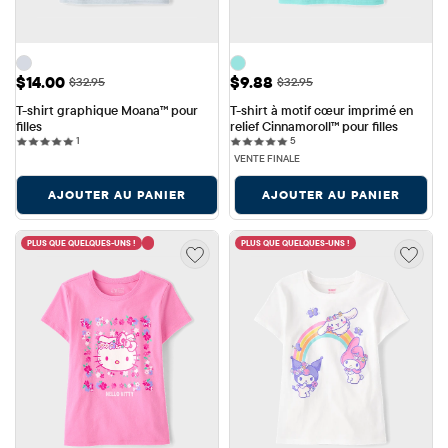
Prix ​​de vente: $14.00
Prix ​​de vente: $9.88
$14.00
$9.88
Prix ​​d'origine: $32.95
Prix ​​d'origine: $32.95
$32.95
$32.95
T-shirt graphique Moana™ pour 
T-shirt à motif cœur imprimé en 
filles
relief Cinnamoroll™ pour filles
1 reviews
5 reviews
1
5
VENTE FINALE
AJOUTER AU PANIER
AJOUTER AU PANIER
PLUS QUE QUELQUES-UNS !
PLUS QUE QUELQUES-UNS !