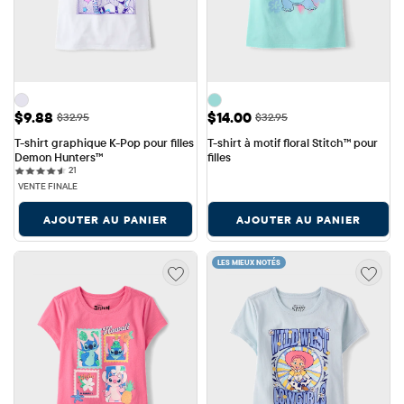
Prix ​​de vente: $9.88
Prix ​​de vente: $14.00
$9.88
$14.00
Prix ​​d'origine: $32.95
Prix ​​d'origine: $32.95
$32.95
$32.95
T-shirt graphique K-Pop pour filles 
T-shirt à motif floral Stitch™ pour 
Demon Hunters™
filles
21 reviews
21
VENTE FINALE
AJOUTER AU PANIER
AJOUTER AU PANIER
LES MIEUX NOTÉS