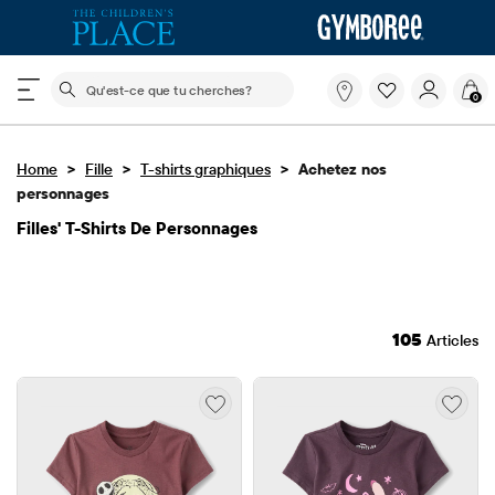
Le champ de recherche ci-dessous filtre les recherch
Qu'est-
0
ce
que
tu
>
>
>
Home
Fille
T-shirts graphiques
cherches?
Achetez nos
personnages
Filles' T-Shirts De Personnages
105
Articles