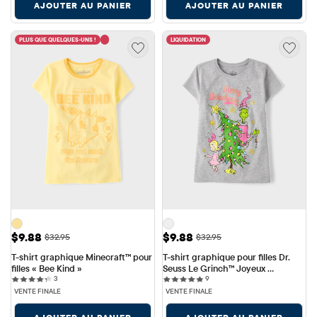
AJOUTER AU PANIER
AJOUTER AU PANIER
PLUS QUE QUELQUES-UNS !
LIQUIDATION
Prix ​​de vente: $9.88
Prix ​​de vente: $9.88
$9.88
$9.88
Prix ​​d'origine: $32.95
Prix ​​d'origine: $32.95
$32.95
$32.95
T-shirt graphique Minecraft™ pour 
T-shirt graphique pour filles Dr. 
filles « Bee Kind »
Seuss Le Grinch™ Joyeux 
3 reviews
9 reviews
3
Grinchmas
9
VENTE FINALE
VENTE FINALE