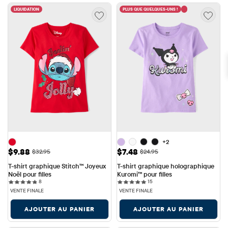
LIQUIDATION
PLUS QUE QUELQUES-UNS !
+2
Prix ​​de vente: $9.88
Prix ​​de vente: $7.48
$9.88
$7.48
Prix ​​d'origine: $32.95
Prix ​​d'origine: $24.95
$32.95
$24.95
T-shirt graphique Stitch™ Joyeux 
T-shirt graphique holographique 
Noël pour filles
Kuromi™ pour filles
8 reviews
15 reviews
8
15
VENTE FINALE
VENTE FINALE
AJOUTER AU PANIER
AJOUTER AU PANIER