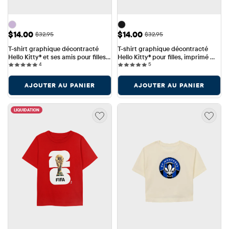
Prix ​​de vente: $14.00
Prix ​​de vente: $14.00
$14.00
$14.00
Prix ​​d'origine: $32.95
Prix ​​d'origine: $32.95
$32.95
$32.95
T-shirt graphique décontracté 
T-shirt graphique décontracté 
Hello Kitty® et ses amis pour filles, 
Hello Kitty® pour filles, imprimé 
4 reviews
5 reviews
imprimé en relief devant et 
4
bouffant, crochet.
5
derrière
AJOUTER AU PANIER
AJOUTER AU PANIER
LIQUIDATION