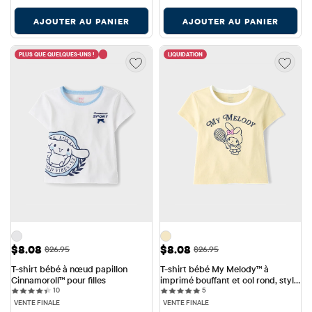
AJOUTER AU PANIER
AJOUTER AU PANIER
PLUS QUE QUELQUES-UNS !
LIQUIDATION
Prix ​​de vente: $8.08
Prix ​​de vente: $8.08
$8.08
$8.08
Prix ​​d'origine: $26.95
Prix ​​d'origine: $26.95
$26.95
$26.95
T-shirt bébé à nœud papillon 
T-shirt bébé My Melody™ à 
Cinnamoroll™ pour filles
imprimé bouffant et col rond, style 
10 reviews
5 reviews
10
tennis, pour filles
5
VENTE FINALE
VENTE FINALE