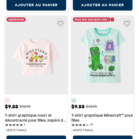
AJOUTER AU PANIER
AJOUTER AU PANIER
LIQUIDATION
PLUS QUE QUELQUES-UNS !
Prix ​​de vente: $9.88
Prix ​​de vente: $9.88
$9.88
$9.88
Prix ​​d'origine: $32.95
Prix ​​d'origine: $32.95
$32.95
$32.95
T-shirt graphique court et 
T-shirt graphique Minecraft™ pour 
décontracté pour filles, inspiré du 
filles
3 reviews
10 reviews
Dr. Seuss et du Grinch™ Whoville 
3
10
Whobilation.
VENTE FINALE
VENTE FINALE