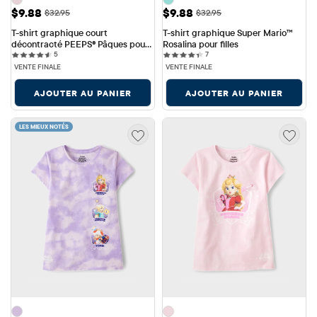
Prix ​​de vente: $9.88
Prix ​​de vente: $9.88
$9.88
$9.88
Prix ​​d'origine: $32.95
Prix ​​d'origine: $32.95
$32.95
$32.95
T-shirt graphique court 
T-shirt graphique Super Mario™ 
décontracté PEEPS® Pâques pour 
Rosalina pour filles
5 reviews
7 reviews
filles, motif tie-dye, amour et 
5
7
bonheur
VENTE FINALE
VENTE FINALE
AJOUTER AU PANIER
AJOUTER AU PANIER
LES MIEUX NOTÉS