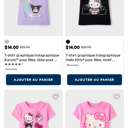
Prix ​​de vente: $14.00
Prix ​​de vente: $14.00
$14.00
$14.00
Prix ​​d'origine: $23.95
Prix ​​d'origine: $23.95
$23.95
$23.95
T-shirt graphique holographique 
T-shirt graphique holographique 
Kuromi™ pour filles, idéal pour 
Hello Kitty® pour filles, motif 
1 reviews
Halloween
1
Halloween
Nouveau
Nouveau
AJOUTER AU PANIER
AJOUTER AU PANIER