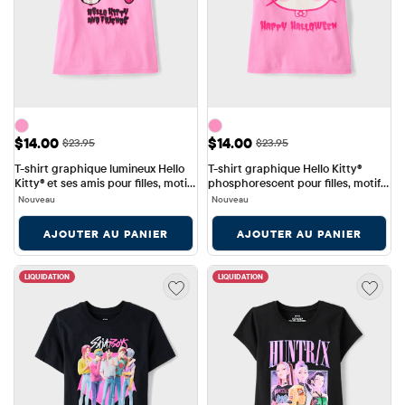
Prix ​​de vente: $14.00
Prix ​​de vente: $14.00
$14.00
$14.00
Prix ​​d'origine: $23.95
Prix ​​d'origine: $23.95
$23.95
$23.95
T-shirt graphique lumineux Hello 
T-shirt graphique Hello Kitty® 
Kitty® et ses amis pour filles, motif 
phosphorescent pour filles, motif 
Halloween
Halloween
Nouveau
Nouveau
AJOUTER AU PANIER
AJOUTER AU PANIER
LIQUIDATION
LIQUIDATION