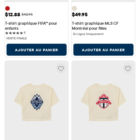
Prix ​​de vente: $12.88
Prix: $49.95
$12.88
$49.95
Prix ​​d'origine: $42.95
$42.95
T-shirt graphique FIFA™ pour 
T-shirt graphique MLS CF 
enfants
Montréal pour filles
5 reviews
5
En Ligne Uniquement
VENTE FINALE
AJOUTER AU PANIER
AJOUTER AU PANIER