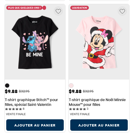
PLUS QUE QUELQUES-UNS !
LIQUIDATION
Prix ​​de vente: $9.88
Prix ​​de vente: $9.88
$9.88
$9.88
Prix ​​d'origine: $32.95
Prix ​​d'origine: $32.95
$32.95
$32.95
T-shirt graphique Stitch™ pour 
T-shirt graphique de Noël Minnie 
filles, spécial Saint-Valentin
Mouse™ pour filles
8 reviews
3 reviews
8
3
VENTE FINALE
VENTE FINALE
AJOUTER AU PANIER
AJOUTER AU PANIER