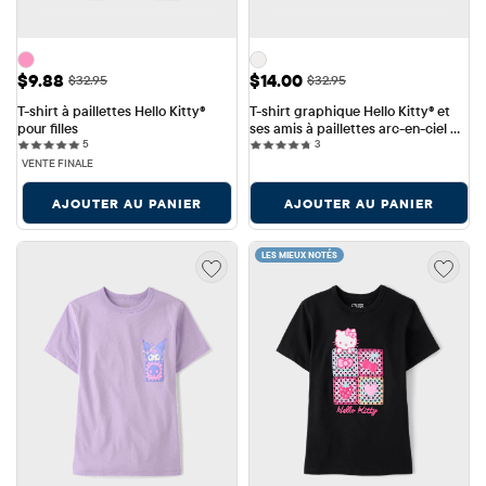
Prix ​​de vente: $9.88
Prix ​​de vente: $14.00
$9.88
$14.00
Prix ​​d'origine: $32.95
Prix ​​d'origine: $32.95
$32.95
$32.95
T-shirt à paillettes Hello Kitty® 
T-shirt graphique Hello Kitty® et 
pour filles
ses amis à paillettes arc-en-ciel 
5 reviews
3 reviews
5
pour filles
3
VENTE FINALE
AJOUTER AU PANIER
AJOUTER AU PANIER
LES MIEUX NOTÉS