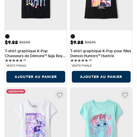
Prix ​​de vente: $9.88
Prix ​​de vente: $9.88
$9.88
$9.88
Prix ​​d'origine: $32.95
Prix ​​d'origine: $32.95
$32.95
$32.95
T-shirt graphique K-Pop 
T-shirt graphique K-Pop pour filles 
Chasseurs de Démons™ Saja Boys 
Demon Hunters™ Huntrix
21 reviews
14 reviews
pour filles
21
14
VENTE FINALE
VENTE FINALE
AJOUTER AU PANIER
AJOUTER AU PANIER
LIQUIDATION