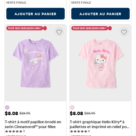
VENTE FINALE
VENTE FINALE
AJOUTER AU PANIER
AJOUTER AU PANIER
PLUS QUE QUELQUES-UNS !
PLUS QUE QUELQUES-UNS !
Prix ​​de vente: $8.08
Prix ​​de vente: $8.08
$8.08
$8.08
Prix ​​d'origine: $26.95
Prix ​​d'origine: $26.95
$26.95
$26.95
T-shirt à motif papillon brodé en 
T-shirt graphique Hello Kitty® à 
satin Cinnamoroll™ pour filles
paillettes et imprimé en relief pour 
3 reviews
4 reviews
3
filles
4