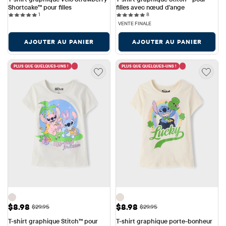
Shortcake™ pour filles
filles avec nœud d'ange
1 reviews
8 reviews
1
8
VENTE FINALE
AJOUTER AU PANIER
AJOUTER AU PANIER
PLUS QUE QUELQUES-UNS !
PLUS QUE QUELQUES-UNS !
Prix ​​de vente: $8.98
Prix ​​de vente: $8.98
$8.98
$8.98
Prix ​​d'origine: $29.95
Prix ​​d'origine: $29.95
$29.95
$29.95
T-shirt graphique Stitch™ pour 
T-shirt graphique porte-bonheur 