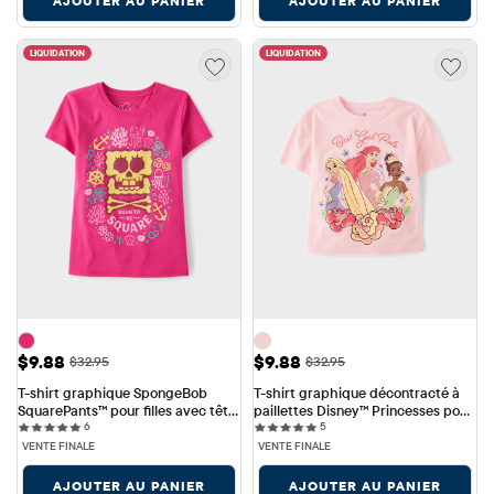
AJOUTER AU PANIER
AJOUTER AU PANIER
LIQUIDATION
LIQUIDATION
Prix ​​de vente: $9.88
Prix ​​de vente: $9.88
$9.88
$9.88
Prix ​​d'origine: $32.95
Prix ​​d'origine: $32.95
$32.95
$32.95
T-shirt graphique SpongeBob 
T-shirt graphique décontracté à 
SquarePants™ pour filles avec tête 
paillettes Disney™ Princesses pour 
6 reviews
5 reviews
de mort et os croisés
6
filles
5
VENTE FINALE
VENTE FINALE
AJOUTER AU PANIER
AJOUTER AU PANIER