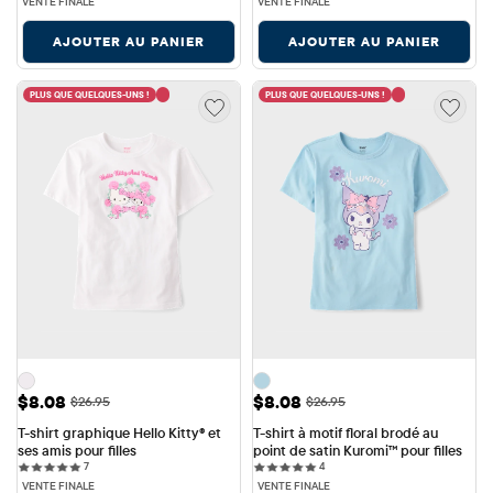
VENTE FINALE
VENTE FINALE
AJOUTER AU PANIER
AJOUTER AU PANIER
PLUS QUE QUELQUES-UNS !
PLUS QUE QUELQUES-UNS !
Prix ​​de vente: $8.08
Prix ​​de vente: $8.08
$8.08
$8.08
Prix ​​d'origine: $26.95
Prix ​​d'origine: $26.95
$26.95
$26.95
T-shirt graphique Hello Kitty® et 
T-shirt à motif floral brodé au 
ses amis pour filles
point de satin Kuromi™ pour filles
7 reviews
4 reviews
7
4
VENTE FINALE
VENTE FINALE