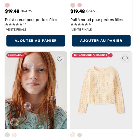
Prix ​​de vente: $19.48
Prix ​​de vente: $19.48
$19.48
$19.48
Prix ​​d'origine: $64.95
Prix ​​d'origine: $64.95
$64.95
$64.95
Pull à nœud pour petites filles
Pull à nœud pour petites filles
17 reviews
17 reviews
17
17
VENTE FINALE
VENTE FINALE
AJOUTER AU PANIER
AJOUTER AU PANIER
LIQUIDATION
PLUS QUE QUELQUES-UNS !