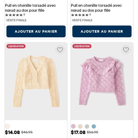
Pull en chenille torsadé avec 
Pull en chenille torsadé avec 
nœud au dos pour fille
nœud au dos pour fille
9 reviews
9 reviews
9
9
VENTE FINALE
VENTE FINALE
AJOUTER AU PANIER
AJOUTER AU PANIER
LIQUIDATION
LIQUIDATION
Prix ​​de vente: $14.08
Prix ​​de vente: $17.08
$14.08
$17.08
Prix ​​d'origine: $46.95
Prix ​​d'origine: $56.95
$46.95
$56.95