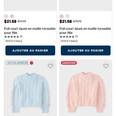
Prix ​​de vente: $21.58
Prix ​​de vente: $21.58
$21.58
$21.58
Prix ​​d'origine: $71.95
Prix ​​d'origine: $71.95
$71.95
$71.95
Pull court épais en maille torsadée 
Pull court épais en maille torsadée 
pour fille
pour fille
25 reviews
25 reviews
25
25
VENTE FINALE
VENTE FINALE
AJOUTER AU PANIER
AJOUTER AU PANIER
LES PLUS APPRÉCIÉS
LIQUIDATION