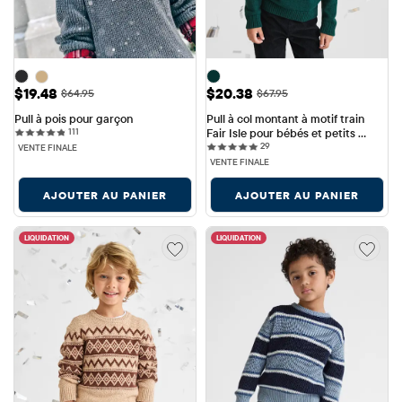
Prix ​​de vente: $19.48
Prix ​​de vente: $20.38
$19.48
$20.38
Prix ​​d'origine: $64.95
Prix ​​d'origine: $67.95
$64.95
$67.95
Pull à pois pour garçon
Pull à col montant à motif train 
111 reviews
111
Fair Isle pour bébés et petits 
29 reviews
garçons
29
VENTE FINALE
VENTE FINALE
AJOUTER AU PANIER
AJOUTER AU PANIER
LIQUIDATION
LIQUIDATION