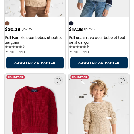
Prix ​​de vente: $20.38
Prix ​​de vente: $17.38
$20.38
$17.38
Prix ​​d'origine: $67.95
Prix ​​d'origine: $57.95
$67.95
$57.95
Pull Fair Isle pour bébés et petits 
Pull épais rayé pour bébé et tout-
garçons
petit garçon
6 reviews
14 reviews
6
14
VENTE FINALE
VENTE FINALE
AJOUTER AU PANIER
AJOUTER AU PANIER
LIQUIDATION
LIQUIDATION