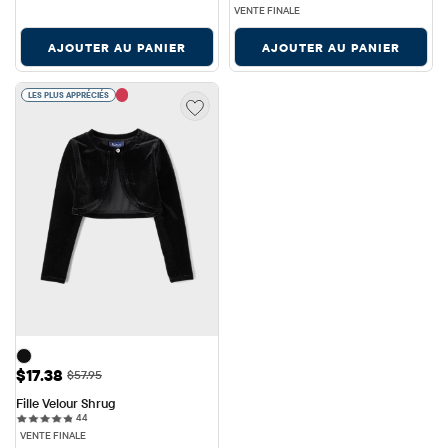
VENTE FINALE
AJOUTER AU PANIER
AJOUTER AU PANIER
LES PLUS APPRÉCIÉS
Prix ​​de vente: $17.38
$17.38
Prix ​​d'origine: $57.95
$57.95
Fille Velour Shrug
44 reviews
44
VENTE FINALE