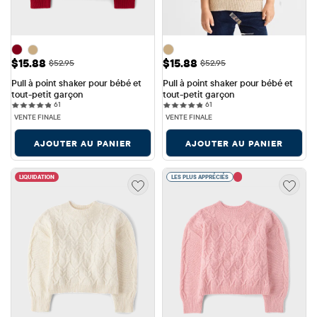
Prix ​​de vente: $15.88
Prix ​​de vente: $15.88
$15.88
$15.88
Prix ​​d'origine: $52.95
Prix ​​d'origine: $52.95
$52.95
$52.95
Pull à point shaker pour bébé et 
Pull à point shaker pour bébé et 
tout-petit garçon
tout-petit garçon
61 reviews
61 reviews
61
61
VENTE FINALE
VENTE FINALE
AJOUTER AU PANIER
AJOUTER AU PANIER
LIQUIDATION
LES PLUS APPRÉCIÉS