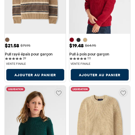
Prix ​​de vente: $21.58
Prix ​​de vente: $19.48
$21.58
$19.48
Prix ​​d'origine: $71.95
Prix ​​d'origine: $64.95
$71.95
$64.95
Pull rayé épais pour garçon
Pull à pois pour garçon
29 reviews
111 reviews
29
111
VENTE FINALE
VENTE FINALE
AJOUTER AU PANIER
AJOUTER AU PANIER
LIQUIDATION
LIQUIDATION