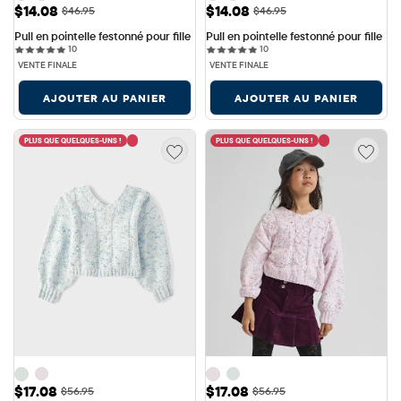
Prix ​​de vente: $14.08
Prix ​​de vente: $14.08
$14.08
$14.08
Prix ​​d'origine: $46.95
Prix ​​d'origine: $46.95
$46.95
$46.95
Pull en pointelle festonné pour fille
Pull en pointelle festonné pour fille
10 reviews
10 reviews
10
10
VENTE FINALE
VENTE FINALE
AJOUTER AU PANIER
AJOUTER AU PANIER
PLUS QUE QUELQUES-UNS !
PLUS QUE QUELQUES-UNS !
Prix ​​de vente: $17.08
Prix ​​de vente: $17.08
$17.08
$17.08
Prix ​​d'origine: $56.95
Prix ​​d'origine: $56.95
$56.95
$56.95