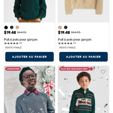
Prix ​​de vente: $19.48
Prix ​​de vente: $19.48
$19.48
$19.48
Prix ​​d'origine: $64.95
Prix ​​d'origine: $64.95
$64.95
$64.95
Pull à pois pour garçon
Pull à pois pour garçon
111 reviews
111 reviews
111
111
VENTE FINALE
VENTE FINALE
AJOUTER AU PANIER
AJOUTER AU PANIER
LIQUIDATION
PLUS QUE QUELQUES-UNS !