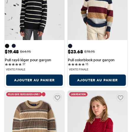
Prix ​​de vente: $19.48
Prix ​​de vente: $23.68
$19.48
$23.68
Prix ​​d'origine: $64.95
Prix ​​d'origine: $78.95
$64.95
$78.95
Pull rayé léger pour garçon
Pull colorblock pour garçon
37 reviews
15 reviews
37
15
VENTE FINALE
VENTE FINALE
AJOUTER AU PANIER
AJOUTER AU PANIER
PLUS QUE QUELQUES-UNS !
LIQUIDATION