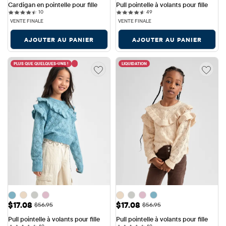
Cardigan en pointelle pour fille
Pull pointelle à volants pour fille
10 reviews
49 reviews
10
49
VENTE FINALE
VENTE FINALE
AJOUTER AU PANIER
AJOUTER AU PANIER
PLUS QUE QUELQUES-UNS !
LIQUIDATION
Prix ​​de vente: $17.08
Prix ​​de vente: $17.08
$17.08
$17.08
Prix ​​d'origine: $56.95
Prix ​​d'origine: $56.95
$56.95
$56.95
Pull pointelle à volants pour fille
Pull pointelle à volants pour fille
49 reviews
49 reviews