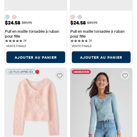
Prix ​​de vente: $24.58
Prix ​​de vente: $24.58
$24.58
$24.58
Prix ​​d'origine: $81.95
Prix ​​d'origine: $81.95
$81.95
$81.95
Pull en maille torsadée à ruban 
Pull en maille torsadée à ruban 
pour fille
pour fille
24 reviews
24 reviews
24
24
VENTE FINALE
VENTE FINALE
AJOUTER AU PANIER
AJOUTER AU PANIER
LES PLUS APPRÉCIÉS
LIQUIDATION