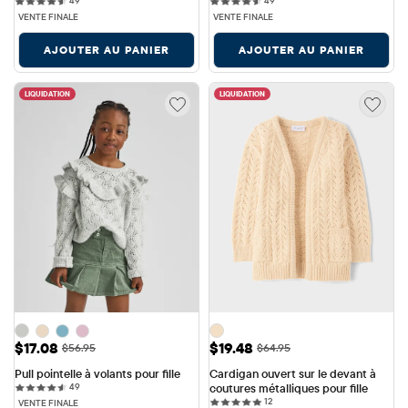
49
49
VENTE FINALE
VENTE FINALE
AJOUTER AU PANIER
AJOUTER AU PANIER
LIQUIDATION
LIQUIDATION
Prix ​​de vente: $17.08
Prix ​​de vente: $19.48
$17.08
$19.48
Prix ​​d'origine: $56.95
Prix ​​d'origine: $64.95
$56.95
$64.95
Pull pointelle à volants pour fille
Cardigan ouvert sur le devant à 
49 reviews
49
coutures métalliques pour fille
12 reviews
12
VENTE FINALE