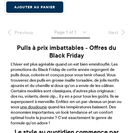
AJOUTER AU PANIER
Page 1 of 1
Previous
Next
Pulls à prix imbattables - Offres du
Black Friday
L'hiver est plus agréable quand on est bien emmitouflé. Les
promotions du Black Friday de cette année regorgent de
pulls doux, colorés et conçus pour vous tenir chaud. Vous
trouverez des pulls en grosse maille torsadée, de jolis motifs
ajourés et du chenille si doux qu'on a envie de les câliner.
Certains modèles sont classiques, d'autres plus originaux :
dos nu, volants, demi-zip… il y en a pour tous les goûts. Ils se
superposent à merveille. Enfilez-en un par-dessus un jean ou
sous
une doudoune
quand les températures baissent. Des
économies importantes, un look tendance et un confort
optimal toute la journée ? C'est exactement le genre de
formule qu'on adore !
Le style au quotidien commence par