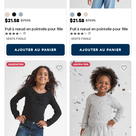
Prix ​​de vente: $21.58
Prix ​​de vente: $21.58
$21.58
$21.58
Prix ​​d'origine: $71.95
Prix ​​d'origine: $71.95
$71.95
$71.95
Pull à nœud en pointelle pour fille
Pull à nœud en pointelle pour fille
31 reviews
31 reviews
31
31
VENTE FINALE
VENTE FINALE
AJOUTER AU PANIER
AJOUTER AU PANIER
LIQUIDATION
LIQUIDATION