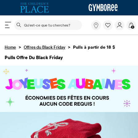
Le champ de recherche ci-dessous filtre les recherch
Qu'est-
0
ce
que
tu
>
>
Home
Offres du Black Friday
Pulls à partir de 18 $
cherches?
Pulls Offre Du Black Friday