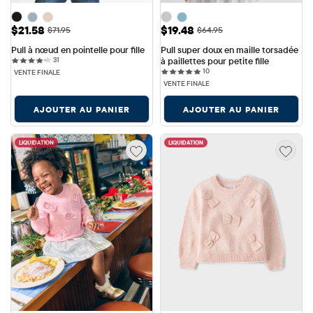
Prix ​​de vente: $21.58
Prix ​​de vente: $19.48
$21.58
$19.48
Prix ​​d'origine: $71.95
Prix ​​d'origine: $64.95
$71.95
$64.95
Pull à nœud en pointelle pour fille
Pull super doux en maille torsadée 
31 reviews
31
à paillettes pour petite fille
10 reviews
10
VENTE FINALE
VENTE FINALE
AJOUTER AU PANIER
AJOUTER AU PANIER
LIQUIDATION
LIQUIDATION