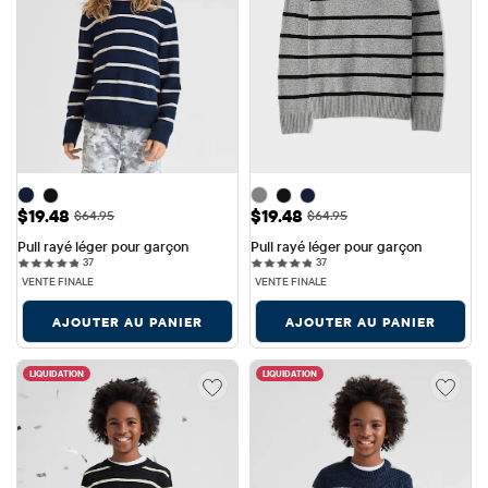
Prix ​​de vente: $19.48
Prix ​​de vente: $19.48
$19.48
$19.48
Prix ​​d'origine: $64.95
Prix ​​d'origine: $64.95
$64.95
$64.95
Pull rayé léger pour garçon
Pull rayé léger pour garçon
37 reviews
37 reviews
37
37
VENTE FINALE
VENTE FINALE
AJOUTER AU PANIER
AJOUTER AU PANIER
LIQUIDATION
LIQUIDATION