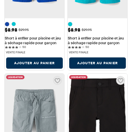
Prix ​​de vente: $8.98
Prix ​​de vente: $8.98
$8.98
$8.98
Prix ​​d'origine: $29.95
Prix ​​d'origine: $29.95
$29.95
$29.95
Short à enfiler pour piscine et jeu 
Short à enfiler pour piscine et jeu 
à séchage rapide pour garçon
à séchage rapide pour garçon
50 reviews
50 reviews
50
50
VENTE FINALE
VENTE FINALE
AJOUTER AU PANIER
AJOUTER AU PANIER
LIQUIDATION
LIQUIDATION