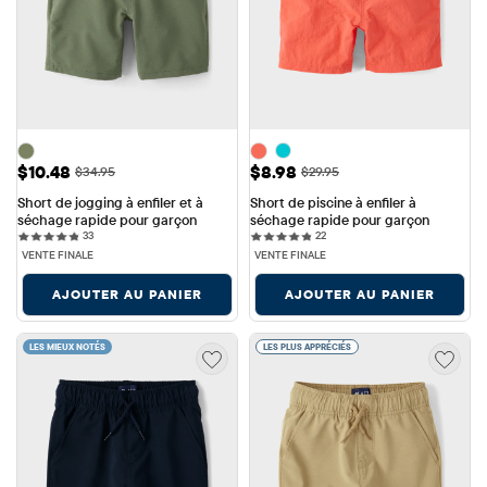
Prix ​​de vente: $10.48
Prix ​​de vente: $8.98
$10.48
$8.98
Prix ​​d'origine: $34.95
Prix ​​d'origine: $29.95
$34.95
$29.95
Short de jogging à enfiler et à 
Short de piscine à enfiler à 
séchage rapide pour garçon
séchage rapide pour garçon
33 reviews
22 reviews
33
22
VENTE FINALE
VENTE FINALE
AJOUTER AU PANIER
AJOUTER AU PANIER
LES MIEUX NOTÉS
LES PLUS APPRÉCIÉS