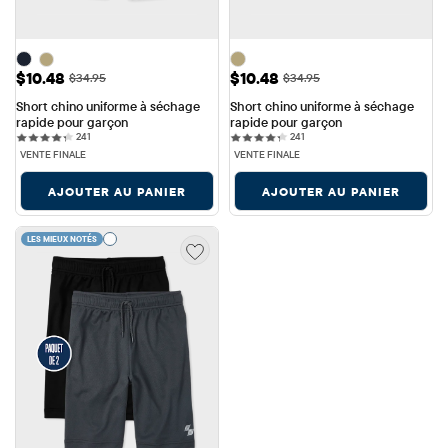
Prix ​​de vente: $10.48
Prix ​​de vente: $10.48
$10.48
$10.48
Prix ​​d'origine: $34.95
Prix ​​d'origine: $34.95
$34.95
$34.95
Short chino uniforme à séchage 
Short chino uniforme à séchage 
rapide pour garçon
rapide pour garçon
241 reviews
241 reviews
241
241
VENTE FINALE
VENTE FINALE
AJOUTER AU PANIER
AJOUTER AU PANIER
LES MIEUX NOTÉS