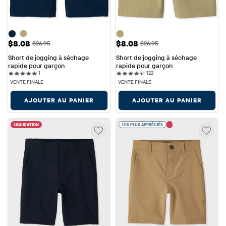
Prix ​​de vente: $8.08
Prix ​​de vente: $8.08
$8.08
$8.08
Prix ​​d'origine: $26.95
Prix ​​d'origine: $26.95
$26.95
$26.95
Short de jogging à séchage 
Short de jogging à séchage 
rapide pour garçon
rapide pour garçon
1 reviews
122 reviews
1
122
VENTE FINALE
VENTE FINALE
AJOUTER AU PANIER
AJOUTER AU PANIER
LIQUIDATION
LES PLUS APPRÉCIÉS