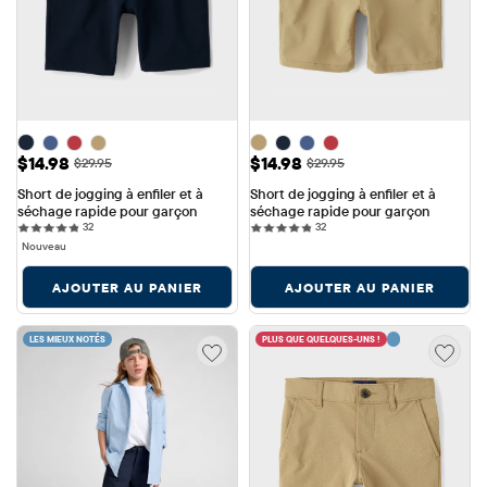
Prix ​​de vente: $14.98
Prix ​​de vente: $14.98
$14.98
$14.98
Prix ​​d'origine: $29.95
Prix ​​d'origine: $29.95
$29.95
$29.95
Short de jogging à enfiler et à 
Short de jogging à enfiler et à 
séchage rapide pour garçon
séchage rapide pour garçon
32 reviews
32 reviews
32
32
Nouveau
AJOUTER AU PANIER
AJOUTER AU PANIER
LES MIEUX NOTÉS
PLUS QUE QUELQUES-UNS !