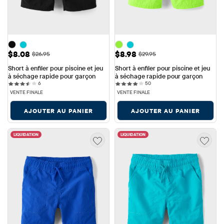
Prix ​​de vente: $8.08
Prix ​​de vente: $8.98
$8.08
$8.98
Prix ​​d'origine: $26.95
Prix ​​d'origine: $29.95
$26.95
$29.95
Short à enfiler pour piscine et jeu 
Short à enfiler pour piscine et jeu 
à séchage rapide pour garçon
à séchage rapide pour garçon
6 reviews
50 reviews
6
50
VENTE FINALE
VENTE FINALE
AJOUTER AU PANIER
AJOUTER AU PANIER
LIQUIDATION
LIQUIDATION