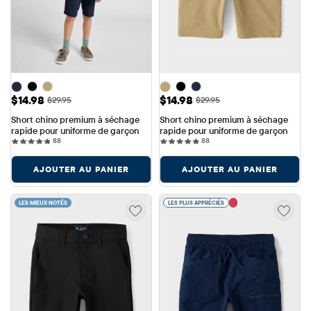
Prix ​​de vente: $14.98
Prix ​​de vente: $14.98
$14.98
$14.98
Prix ​​d'origine: $29.95
Prix ​​d'origine: $29.95
$29.95
$29.95
Short chino premium à séchage 
Short chino premium à séchage 
rapide pour uniforme de garçon
rapide pour uniforme de garçon
88 reviews
88 reviews
88
88
AJOUTER AU PANIER
AJOUTER AU PANIER
LES MIEUX NOTÉS
LES PLUS APPRÉCIÉS