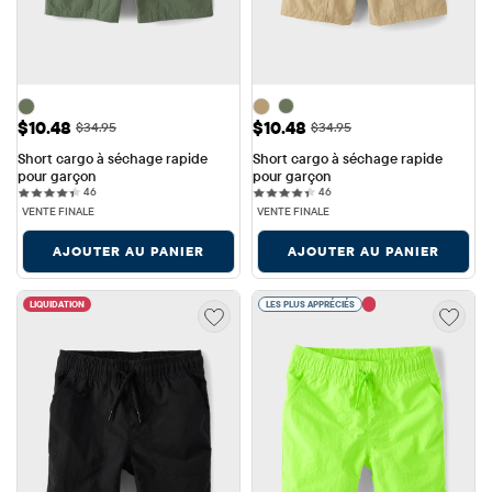
Prix ​​de vente: $10.48
Prix ​​de vente: $10.48
$10.48
$10.48
Prix ​​d'origine: $34.95
Prix ​​d'origine: $34.95
$34.95
$34.95
Short cargo à séchage rapide 
Short cargo à séchage rapide 
pour garçon
pour garçon
46 reviews
46 reviews
46
46
VENTE FINALE
VENTE FINALE
AJOUTER AU PANIER
AJOUTER AU PANIER
LIQUIDATION
LES PLUS APPRÉCIÉS