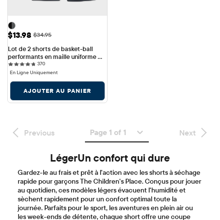
Prix ​​de vente: $13.98
$13.98
Prix ​​d'origine: $34.95
$34.95
Lot de 2 shorts de basket-ball 
performants en maille uniforme 
370 reviews
pour garçon
370
En Ligne Uniquement
AJOUTER AU PANIER
Page 1 of 1
Previous
Next
LégerUn confort qui dure
Gardez-le au frais et prêt à l'action avec les shorts à séchage
rapide pour garçons The Children's Place. Conçus pour jouer
au quotidien, ces modèles légers évacuent l'humidité et
sèchent rapidement pour un confort optimal toute la
journée. Parfaits pour le sport, les aventures en plein air ou
les week-ends de détente, chaque short offre une coupe