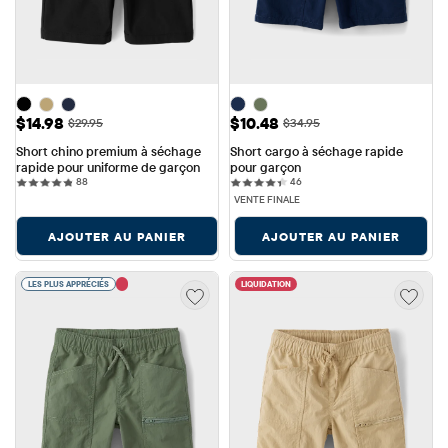
Prix ​​de vente: $14.98
Prix ​​de vente: $10.48
$14.98
$10.48
Prix ​​d'origine: $29.95
Prix ​​d'origine: $34.95
$29.95
$34.95
Short chino premium à séchage 
Short cargo à séchage rapide 
rapide pour uniforme de garçon
pour garçon
88 reviews
46 reviews
88
46
VENTE FINALE
AJOUTER AU PANIER
AJOUTER AU PANIER
LES PLUS APPRÉCIÉS
LIQUIDATION