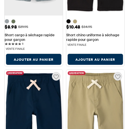
Prix ​​de vente: $8.98
Prix ​​de vente: $10.48
$8.98
$10.48
Prix ​​d'origine: $29.95
Prix ​​d'origine: $34.95
$29.95
$34.95
Short cargo à séchage rapide 
Short chino uniforme à séchage 
pour garçon
rapide pour garçon
6 reviews
6
VENTE FINALE
VENTE FINALE
AJOUTER AU PANIER
AJOUTER AU PANIER
LIQUIDATION
LIQUIDATION