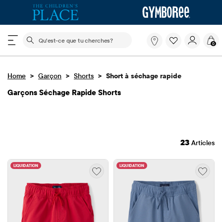
Le champ de recherche ci-dessous filtre les recherch
Qu'est-
0
ce
que
tu
>
>
>
Home
Garçon
Shorts
Short à séchage rapide
cherches?
Garçons Séchage Rapide Shorts
23
Articles
LIQUIDATION
LIQUIDATION