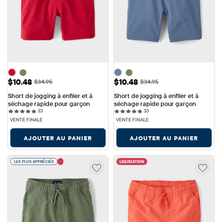
Prix ​​de vente: $10.48
Prix ​​de vente: $10.48
$10.48
$10.48
Prix ​​d'origine: $34.95
Prix ​​d'origine: $34.95
$34.95
$34.95
Short de jogging à enfiler et à 
Short de jogging à enfiler et à 
séchage rapide pour garçon
séchage rapide pour garçon
33 reviews
33 reviews
33
33
VENTE FINALE
VENTE FINALE
AJOUTER AU PANIER
AJOUTER AU PANIER
LES PLUS APPRÉCIÉS
LIQUIDATION