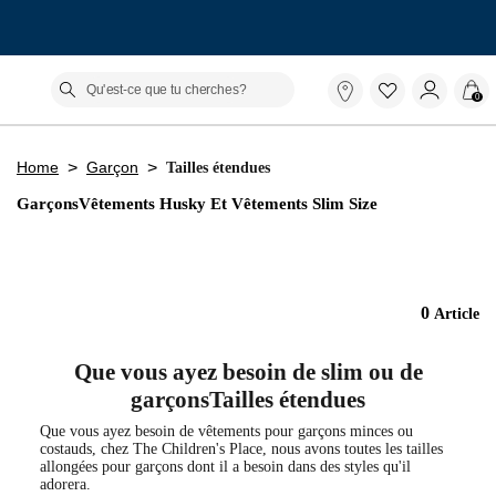
Le champ de recherche ci-dessous filtre les recherch
Qu'est-
0
ce
que
tu
>
>
Home
Garçon
Tailles étendues
cherches?
GarçonsVêtements Husky Et Vêtements Slim Size
0
Article
Que vous ayez besoin de slim ou de
garçonsTailles étendues
Que vous ayez besoin de vêtements pour garçons minces ou
costauds, chez The Children's Place, nous avons toutes les
tailles allongées pour garçons dont il a besoin dans des styles