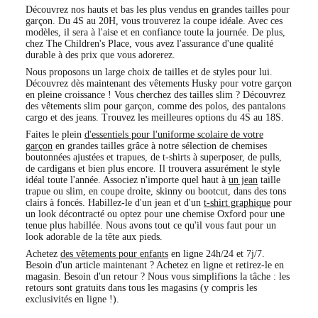
qu'il adorera.
Découvrez nos hauts et bas les plus vendus en grandes tailles
pour garçon. Du 4S au 20H, vous trouverez la coupe idéale.
Avec ces modèles, il sera à l'aise et en confiance toute la
journée. De plus, chez The Children's Place, vous avez
l'assurance d'une qualité durable à des prix que vous
adorerez.
Nous proposons un large choix de tailles et de styles pour lui.
Découvrez dès maintenant des vêtements Husky pour votre
garçon en pleine croissance ! Vous cherchez des tailles slim ?
Découvrez des vêtements slim pour garçon, comme des
polos, des pantalons cargo et des jeans. Trouvez les
meilleures options du 4S au 18S.
Faites le plein
d'essentiels pour l'uniforme scolaire de votre
garçon
en grandes tailles grâce à notre sélection de
chemises boutonnées ajustées et trapues, de t-shirts à
superposer, de pulls, de cardigans et bien plus encore. Il
trouvera assurément le style idéal toute l'année. Associez
n'importe quel haut à
un jean
taille trapue ou slim, en coupe
droite, skinny ou bootcut, dans des tons clairs à foncés.
Habillez-le d'un jean et d'un
t-shirt graphique
pour un look
décontracté ou optez pour une chemise Oxford pour une
tenue plus habillée. Nous avons tout ce qu'il vous faut pour
un look adorable de la tête aux pieds.