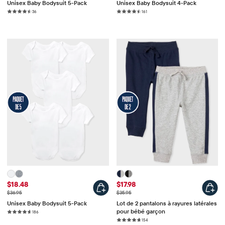
Unisex Baby Bodysuit 5-Pack
Unisex Baby Bodysuit 4-Pack
36
161
Prix ​​de vente
Prix ​​de vente
$18.48
$17.98
Prix ​​d'origine
Prix ​​d'origine
$36.95
$35.95
Unisex Baby Bodysuit 5-Pack
Lot de 2 pantalons à rayures latérales
pour bébé garçon
186
154