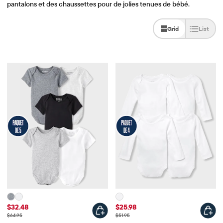
pantalons et des chaussettes pour de jolies tenues de bébé.
Grid
List
Prix ​​de vente
Prix ​​de vente
$32.48
$25.98
Prix ​​d'origine
Prix ​​d'origine
$64.95
$51.95