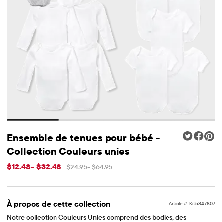
Ensemble de tenues pour bébé -
Collection Couleurs unies
Prix ​​de vente: $12.48 à $32.48
$12.48
-
$32.48
$24.95
-
$64.95
Prix ​​d'origine: $24.95 à $64.95
À propos de cette collection
Article #: Kit5847807
Notre collection Couleurs Unies comprend des bodies, des