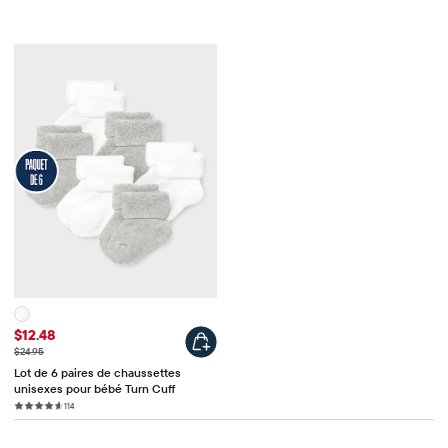
Prix ​​de vente
$12.48
Prix ​​d'origine
$24.95
Lot de 6 paires de chaussettes
unisexes pour bébé Turn Cuff
114