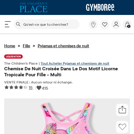
Le champ de recherche ci-dessous filtre les recherch
Qu'est-
0
ce
que
tu
>
>
Home
Fille
Pyjamas et chemises de nuit
cherches?
LIQUIDATION
The Children's Place |
Tout Acheter Pyjamas et chemises de nuit
Chemise De Nuit Croisée Dans Le Dos Motif Licorne
Tropicale Pour Fille - Multi
VENTE FINALE : Aucun retour ni échange.
15
|
415