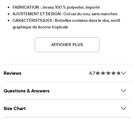
FABRICATION : Jersey 100 % polyester, importé
AJUSTEMENT ET DESIGN : Col ras du cou, sans manches
CARACTÉRISTIQUES : Bretelles croisées dans le dos, motif
graphique de licorne tropicale
Remarque : Pour la sécurité de l'enfant, le vêtement doit être
OEKO-TEX® STANDARD 100
This product was independently tested for harmful
bien ajusté ou ignifuge. Ce vêtement est ignifuge.
substances according to the strict global criteria of
AFFICHER PLUS
Certifié OEKO-TEX® STANDARD 100
OEKO-TEX® STANDARD 100 |
www.oeko-
Numéro de certification OEKO-TEX® : 22.HCN.44099
tex.com/standard100
Article #: 3053312_BQ
HOHENSTEIN HTTI
Reviews
4.7
Questions & Answers
Size Chart