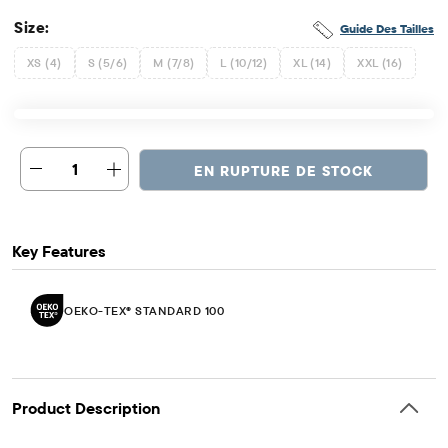
Size:
Guide Des Tailles
XS (4)
S (5/6)
M (7/8)
L (10/12)
XL (14)
XXL (16)
1
EN RUPTURE DE STOCK
Key Features
OEKO-TEX® STANDARD 100
Product Description