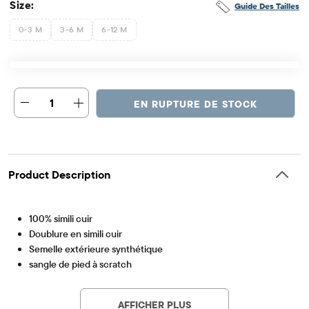
Size:
Guide Des Tailles
0-3 M
3-6 M
6-12 M
1
EN RUPTURE DE STOCK
Product Description
100% simili cuir
Doublure en simili cuir
Semelle extérieure synthétique
sangle de pied à scratch
Article #: 3045475_WJ
Fleurs 3D à l'avant
Importé
AFFICHER PLUS