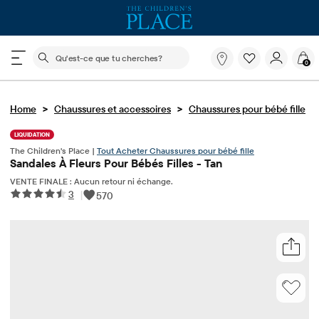
Le champ de recherche ci-dessous filtre les recherch
Qu'est-
0
ce
que
tu
>
>
Home
Chaussures et accessoires
cherches?
Chaussures pour bébé fille
LIQUIDATION
The Children's Place |
Tout Acheter Chaussures pour bébé fille
Sandales À Fleurs Pour Bébés Filles - Tan
VENTE FINALE : Aucun retour ni échange.
3
|
570