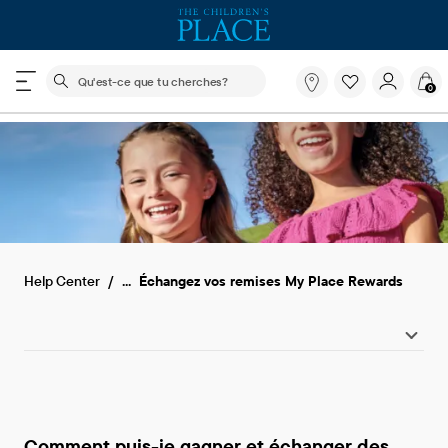
Le champ de recherche ci-dessous filtre les recherch
Qu'est-
0
ce
que
tu
cherches?
...
Help Center
Échangez vos remises My Place Rewards
Comment puis-je gagner et échanger des