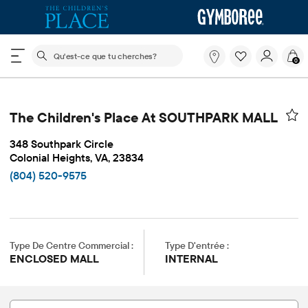
Le champ de recherche ci-dessous filtre les recherch
Qu'est-
0
ce
que
tu
cherches?
The Children's Place At SOUTHPARK MALL
348 Southpark Circle
Colonial Heights, VA, 23834
(804) 520-9575
Type De Centre Commercial :
Type D'entrée :
ENCLOSED MALL
INTERNAL