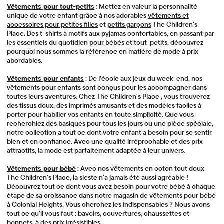
Vêtements pour tout-petits
: Mettez en valeur la personnalité
unique de votre enfant grâce à nos adorables
vêtements et
accessoires pour petites filles
et
petits garçons
The Children's
Place. Des t-shirts à motifs aux pyjamas confortables, en passant par
les essentiels du quotidien pour bébés et tout-petits, découvrez
pourquoi nous sommes la référence en matière de mode à prix
abordables.
Vêtements pour enfants
: De l’école aux jeux du week-end, nos
vêtements pour enfants sont conçus pour les accompagner dans
toutes leurs aventures. Chez The Children's Place , vous trouverez
des tissus doux, des imprimés amusants et des modèles faciles à
porter pour habiller vos enfants en toute simplicité. Que vous
recherchiez des basiques pour tous les jours ou une pièce spéciale,
notre collection a tout ce dont votre enfant a besoin pour se sentir
bien et en confiance. Avec une qualité irréprochable et des prix
attractifs, la mode est parfaitement adaptée à leur univers.
Vêtements pour bébé
: Avec nos vêtements en coton tout doux
The Children's Place, la sieste n'a jamais été aussi agréable !
Découvrez tout ce dont vous avez besoin pour votre bébé à chaque
étape de sa croissance dans notre magasin de vêtements pour bébé
à Colonial Heights. Vous cherchez les indispensables ? Nous avons
tout ce qu'il vous faut : bavoirs, couvertures, chaussettes et
bonnets, à des prix irrésistibles.