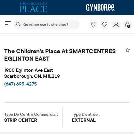
Le champ de recherche ci-dessous filtre les recherch
Qu'est-
0
ce
que
tu
cherches?
The Children's Place At SMARTCENTRES
EGLINTON EAST
1900 Eglinton Ave East
Scarborough, ON, M1L2L9
(647) 695-4275
Type De Centre Commercial :
Type D'entrée :
STRIP CENTER
EXTERNAL