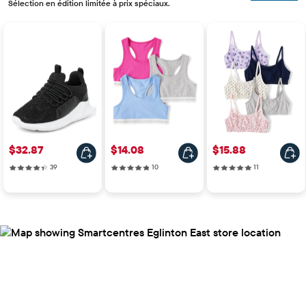
Sélection en édition limitée à prix spéciaux.
Prix: $32.87
Prix: $14.08
Prix: $15.88
$32.87
$14.08
$15.88
39 reviews
10 reviews
11 reviews
39
10
11