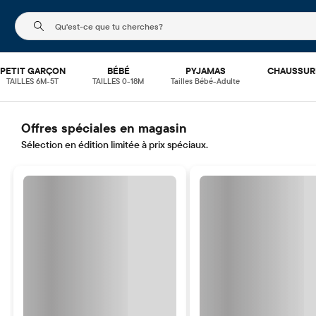
Le champ de recherche ci-dessous filtre les recherch
PETIT GARÇON
BÉBÉ
PYJAMAS
CHAUSSUR
TAILLES 6M-5T
TAILLES 0-18M
Tailles Bébé-Adulte
Offres spéciales en magasin
Sélection en édition limitée à prix spéciaux.