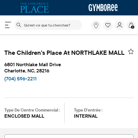
Le champ de recherche ci-dessous filtre les recherch
Qu'est-
0
ce
que
tu
cherches?
The Children's Place At NORTHLAKE MALL
6801 Northlake Mall Drive
Charlotte, NC, 28216
(704) 596-2211
Type De Centre Commercial :
Type D'entrée :
ENCLOSED MALL
INTERNAL