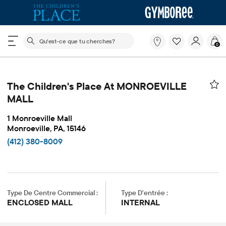
Le champ de recherche ci-dessous filtre les recherch
Qu'est-
0
ce
que
tu
cherches?
The Children's Place At MONROEVILLE
MALL
1 Monroeville Mall
Monroeville, PA, 15146
(412) 380-8009
Type De Centre Commercial :
Type D'entrée :
ENCLOSED MALL
INTERNAL