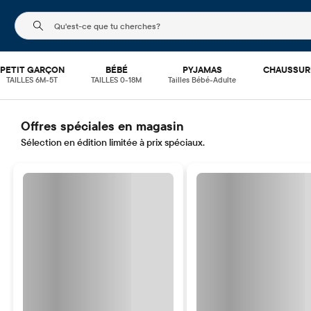
Le champ de recherche ci-dessous filtre les recherch
PETIT GARÇON
BÉBÉ
PYJAMAS
CHAUSSUR
TAILLES 6M-5T
TAILLES 0-18M
Tailles Bébé-Adulte
Offres spéciales en magasin
Sélection en édition limitée à prix spéciaux.