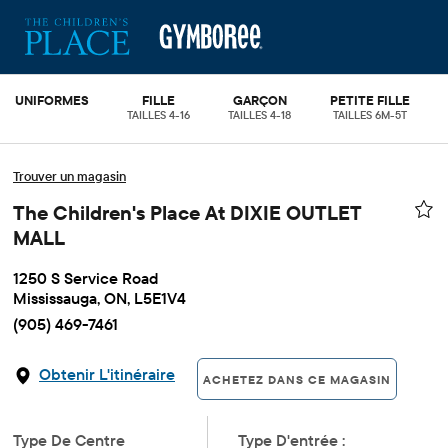
UNIFORMES
FILLE
GARÇON
PETITE FILLE
TAILLES 4-16
TAILLES 4-18
TAILLES 6M-5T
Trouver un magasin
The Children's Place At DIXIE OUTLET
MALL
1250 S Service Road
Mississauga, ON, L5E1V4
(905) 469-7461
Obtenir L'itinéraire
ACHETEZ DANS CE MAGASIN
Type De Centre
Type D'entrée :