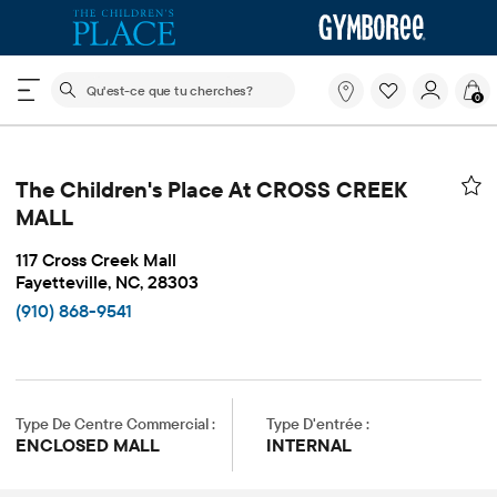
Le champ de recherche ci-dessous filtre les recherch
Qu'est-
0
ce
que
tu
cherches?
The Children's Place At CROSS CREEK
MALL
117 Cross Creek Mall
Fayetteville, NC, 28303
(910) 868-9541
Type De Centre Commercial :
Type D'entrée :
ENCLOSED MALL
INTERNAL