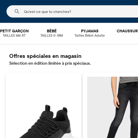
Le champ de recherche ci-dessous filtre les recherch
PETIT GARÇON
BÉBÉ
PYJAMAS
CHAUSSUR
TAILLES 6M-5T
TAILLES 0-18M
Tailles Bébé-Adulte
Offres spéciales en magasin
Sélection en édition limitée à prix spéciaux.