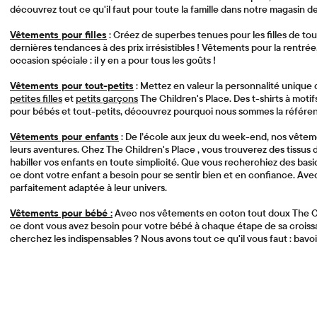
découvrez tout ce qu'il faut pour toute la famille dans notre magasin 
Vêtements pour filles
: Créez de superbes tenues pour les filles de to
dernières tendances à des prix irrésistibles ! Vêtements pour la rentr
occasion spéciale : il y en a pour tous les goûts !
Vêtements pour tout-petits
: Mettez en valeur la personnalité unique
petites filles
et
petits garçons
The Children's Place. Des t-shirts à moti
pour bébés et tout-petits, découvrez pourquoi nous sommes la référen
Vêtements pour enfants
: De l’école aux jeux du week-end, nos vête
leurs aventures. Chez The Children's Place , vous trouverez des tissus
habiller vos enfants en toute simplicité. Que vous recherchiez des basi
ce dont votre enfant a besoin pour se sentir bien et en confiance. Avec 
parfaitement adaptée à leur univers.
Vêtements pour bébé :
Avec nos vêtements en coton tout doux The Chil
ce dont vous avez besoin pour votre bébé à chaque étape de sa crois
cherchez les indispensables ? Nous avons tout ce qu'il vous faut : bavoir