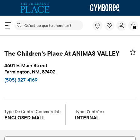
Le champ de recherche ci-dessous filtre les recherch
Qu'est-
0
ce
que
tu
cherches?
The Children's Place At ANIMAS VALLEY
4601 E. Main Street
Farmington, NM, 87402
(505) 327-4169
Type De Centre Commercial :
Type D'entrée :
ENCLOSED MALL
INTERNAL