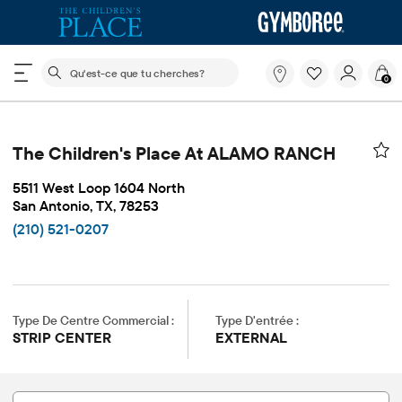
Le champ de recherche ci-dessous filtre les recherch
Qu'est-
0
ce
que
tu
cherches?
The Children's Place At ALAMO RANCH
5511 West Loop 1604 North
San Antonio, TX, 78253
(210) 521-0207
Type De Centre Commercial :
Type D'entrée :
STRIP CENTER
EXTERNAL