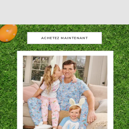
Rencontrez les joueurs et les familles qui jouent dur à
l'œuf
défense et attaque - vêtus de leur tenue du
dimanche !
ACHETEZ MAINTENANT