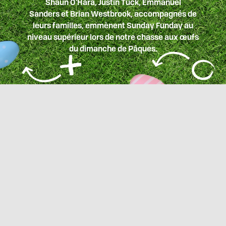
Shaun O'Hara, Justin Tuck, Emmanuel
Sanders et Brian Westbrook, accompagnés de
leurs familles, emmènent Sunday Funday au
niveau supérieur lors de notre chasse aux œufs
du dimanche de Pâques.
LA GAMME PRINCIPALE